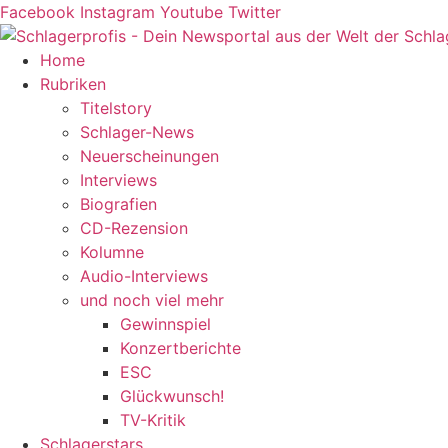
Zum
Facebook
Instagram
Youtube
Twitter
Inhalt
springen
Home
Rubriken
Titelstory
Schlager-News
Neuerscheinungen
Interviews
Biografien
CD-Rezension
Kolumne
Audio-Interviews
und noch viel mehr
Gewinnspiel
Konzertberichte
ESC
Glückwunsch!
TV-Kritik
Schlagerstars