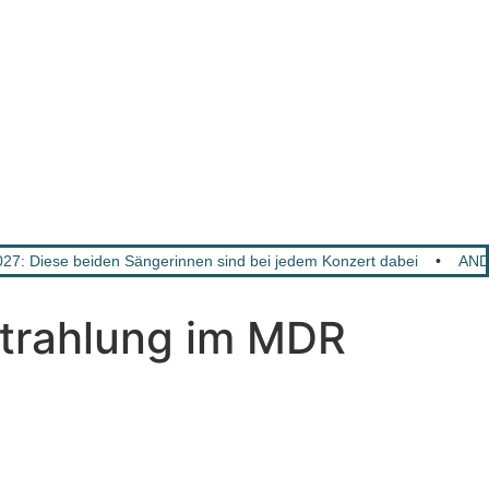
: Diese beiden Sängerinnen sind bei jedem Konzert dabei
•
AND
trahlung im MDR