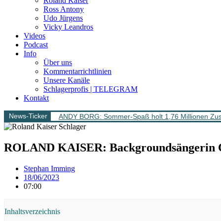
Roland Kaiser
Ross Antony
Udo Jürgens
Vicky Leandros
Videos
Podcast
Info
Über uns
Kommentarrichtlinien
Unsere Kanäle
Schlagerprofis | TELEGRAM
Kontakt
News-Ticker
ANDY BORG: Sommer-Spaß holt 1,76 Millionen Zus
ROLAND KAISER: Backgroundsängerin CHR
Stephan Imming
18/06/2023
07:00
Inhaltsverzeichnis