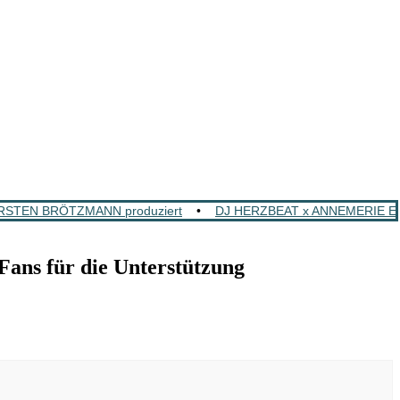
ORSTEN BRÖTZMANN produziert
•
DJ HERZBEAT x ANNEMERIE EILFE
ns für die Unterstützung