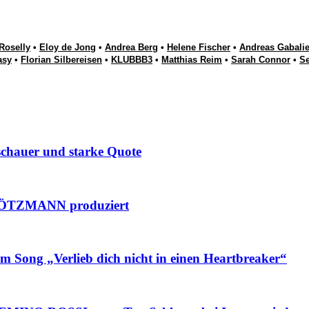
Roselly
•
Eloy de Jong
•
Andrea Berg
•
Helene Fischer
•
Andreas Gabalie
asy
•
Florian Silbereisen
•
KLUBBB3
•
Matthias Reim
•
Sarah Connor
•
S
hauer und starke Quote
ÖTZMANN produziert
g „Verlieb dich nicht in einen Heartbreaker“