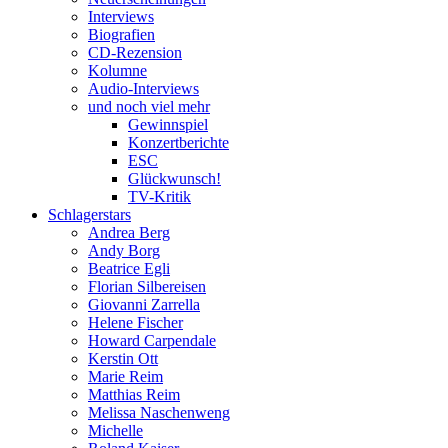
Interviews
Biografien
CD-Rezension
Kolumne
Audio-Interviews
und noch viel mehr
Gewinnspiel
Konzertberichte
ESC
Glückwunsch!
TV-Kritik
Schlagerstars
Andrea Berg
Andy Borg
Beatrice Egli
Florian Silbereisen
Giovanni Zarrella
Helene Fischer
Howard Carpendale
Kerstin Ott
Marie Reim
Matthias Reim
Melissa Naschenweng
Michelle