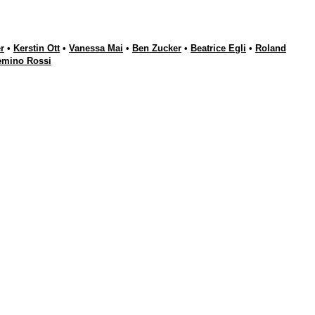
r
•
Kerstin Ott
•
Vanessa Mai
•
Ben Zucker
•
Beatrice Egli
•
Roland
emino Rossi