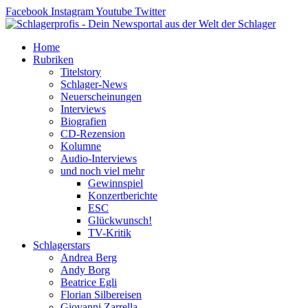
Zum
Facebook
Instagram
Youtube
Twitter
Inhalt
springen
Home
Rubriken
Titelstory
Schlager-News
Neuerscheinungen
Interviews
Biografien
CD-Rezension
Kolumne
Audio-Interviews
und noch viel mehr
Gewinnspiel
Konzertberichte
ESC
Glückwunsch!
TV-Kritik
Schlagerstars
Andrea Berg
Andy Borg
Beatrice Egli
Florian Silbereisen
Giovanni Zarrella