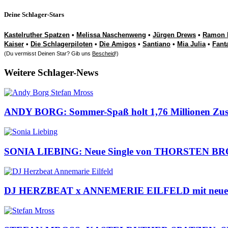
Deine Schlager-Stars
Kastelruther Spatzen
•
Melissa Naschenweng
•
Jürgen Drews
•
Ramon 
Kaiser
•
Die Schlagerpiloten
•
Die Amigos
•
Santiano
•
Mia Julia
•
Fant
(Du vermisst Deinen Star? Gib uns
Bescheid
!)
Weitere Schlager-News
ANDY BORG: Sommer-Spaß holt 1,76 Millionen Zusc
SONIA LIEBING: Neue Single von THORSTEN BR
DJ HERZBEAT x ANNEMERIE EILFELD mit neuem Son