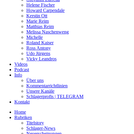
Helene Fischer
Howard Carpendale
Kerstin Ott
Marie Reim
Matthias Reim
Melissa Naschenweng
Michelle
Roland Kaiser
Ross Antony
Udo Jürgens
Vicky Leandros
Videos
Podcast
Info
Über uns
Kommentarrichtlinien
Unsere Kanäle
Schlagerprofis | TELEGRAM
Kontakt
Home
Rubriken
Titelstory
Schlager-News
Neuerscheinungen