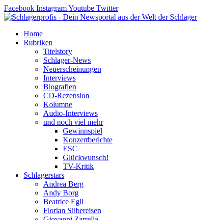
Zum
Facebook
Instagram
Youtube
Twitter
Inhalt
springen
Home
Rubriken
Titelstory
Schlager-News
Neuerscheinungen
Interviews
Biografien
CD-Rezension
Kolumne
Audio-Interviews
und noch viel mehr
Gewinnspiel
Konzertberichte
ESC
Glückwunsch!
TV-Kritik
Schlagerstars
Andrea Berg
Andy Borg
Beatrice Egli
Florian Silbereisen
Giovanni Zarrella