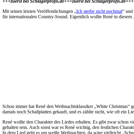
+++zuerst bei Schlagerprofis.de+++zuerst bei Schlagerprofis.de+++
Mit seinen letzten Veröffentlichungen „
Ich sterbe nicht nochmal
“ und
für internationalen Country-Sound. Eigentlich wollte René in diese
Schon immer hat René den Weihnachtsklassiker „White Christmas“ geli
damals noch Schallplatten gekauft, und es zählte nicht, wie oft ein L
René wollte den Charakter des Liedes erhalten. Es gibt zwar schon
gehalten sein. Auch sonst war es René wichtig, den festlichen Charak
In dem Lied geht es um weiße Weihnachten, da wäre vielleicht „Sch