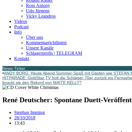
Roland Kaiser
Ross Antony
Udo Jürgens
Vicky Leandros
Videos
Podcast
Info
Über uns
Kommentarrichtlinien
Unsere Kanäle
Schlagerprofis | TELEGRAM
Kontakt
News-Ticker
•
ANDY BORG: Heute Abend Sommer-Spaß mit Gästen wie STEFA
HITPARADE: GoldStar TV holt die Schlager-70er zurück ins Fernsehe
knackt sie den Rekord von MAITE KELLY?
René Deutscher: Spontane Duett-Veröffent
Stephan Imming
28/10/2018
13:43