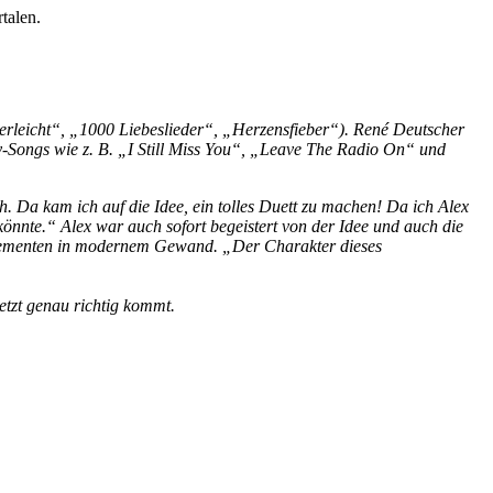
talen.
ederleicht“, „1000 Liebeslieder“, „Herzensfieber“). René Deutscher
y-Songs wie z. B. „I Still Miss You“, „Leave The Radio On“ und
h. Da kam ich auf die Idee, ein tolles Duett zu machen! Da ich Alex
önnte.“ Alex war auch sofort begeistert von der Idee und auch die
Elementen in modernem Gewand. „Der Charakter dieses
etzt genau richtig kommt.