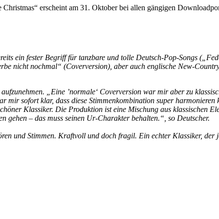
 Christmas“ erscheint am 31. Oktober bei allen gängigen Downloadpor
reits ein fester Begriff für tanzbare und tolle Deutsch-Pop-Songs („F
sterbe nicht nochmal“ (Coverversion), aber auch englische New-Countr
en aufzunehmen. „Eine ’normale‘ Coverversion war mir aber zu klassisc
r mir sofort klar, dass diese Stimmenkombination super harmonieren k
ner Klassiker. Die Produktion ist eine Mischung aus klassischen 
oren gehen – das muss seinen Ur-Charakter behalten.“, so Deutscher.
n und Stimmen. Kraftvoll und doch fragil. Ein echter Klassiker, der j