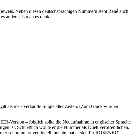
ter Beweis. Neben diesen deutschsprachigen Nummern steht René auch
 es anders als man es denkt…
ilt als meistverkaufte Single aller Zeiten. (Zum Glück wurden
R-Version – folglich sollte die Neuaufnahme in englischer Sprache
gen ist. Schließlich wollte er die Nummer als Duett veröffentlichen.
 immer schon unkonventionell mochte, hat er sich für ROSENROT