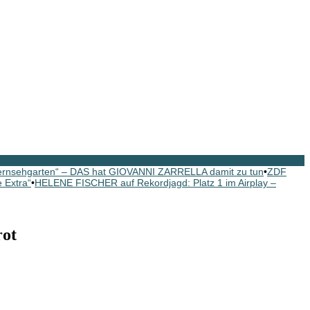
rnsehgarten“ – DAS hat GIOVANNI ZARRELLA damit zu tun
•
ZDF
 Extra“
•
HELENE FISCHER auf Rekordjagd: Platz 1 im Airplay –
rot