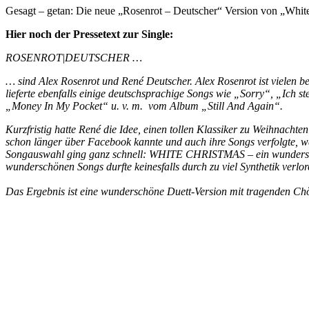
Gesagt – getan: Die neue „Rosenrot – Deutscher“ Version von „White
Hier noch der Pressetext zur Single:
ROSENROT|DEUTSCHER …
… sind Alex Rosenrot und René Deutscher. Alex Rosenrot ist vielen be
lieferte ebenfalls einige deutschsprachige Songs wie „Sorry“, „Ich 
„Money In My Pocket“ u. v. m. vom Album „Still And Again“.
Kurzfristig hatte René die Idee, einen tollen Klassiker zu Weihnacht
schon länger über Facebook kannte und auch ihre Songs verfolgte, wa
Songauswahl ging ganz schnell: WHITE CHRISTMAS – ein wunderschö
wunderschönen Songs durfte keinesfalls durch zu viel Synthetik verl
Das Ergebnis ist eine wunderschöne Duett-Version mit tragenden Chöre