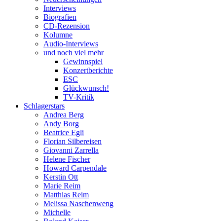
Interviews
Biografien
CD-Rezension
Kolumne
Audio-Interviews
und noch viel mehr
Gewinnspiel
Konzertberichte
ESC
Glückwunsch!
TV-Kritik
Schlagerstars
Andrea Berg
Andy Borg
Beatrice Egli
Florian Silbereisen
Giovanni Zarrella
Helene Fischer
Howard Carpendale
Kerstin Ott
Marie Reim
Matthias Reim
Melissa Naschenweng
Michelle