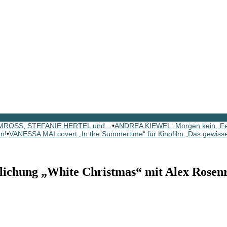
N MROSS, STEFANIE HERTEL und…
•
ANDREA KIEWEL: Morgen kein „Fe
n!
•
VANESSA MAI covert „In the Summertime“ für Kinofilm „Das gewisse
lichung „White Christmas“ mit Alex Rosen