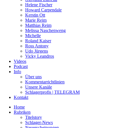
Helene Fischer
Howard Carpendale
Kerstin Ott
Marie Reim
Matthias Reim
Melissa Naschenweng
Michelle
Roland Kaiser
Ross Antony
Udo Jürgens
Vicky Leandros
Videos
Podcast
Info
Über uns
Kommentarrichtlinien
Unsere Kanäle
Schlagerprofis | TELEGRAM
Kontakt
Home
Rubriken
Titelstory
Schlager-News
Neuerscheinungen