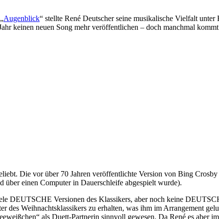
 „
Augenblick
“ stellte René Deutscher seine musikalische Vielfalt un
m Jahr keinen neuen Song mehr veröffentlichen – doch manchmal kommt
ebt. Die vor über 70 Jahren veröffentlichte Version von Bing Crosby g
ied über einen Computer in Dauerschleife abgespielt wurde).
 viele DEUTSCHE Versionen des Klassikers, aber noch keine DEUTSCHE
ter des Weihnachtsklassikers zu erhalten, was ihm im Arrangement gelun
neeweißchen“ als Duett-Partnerin sinnvoll gewesen. Da René es aber