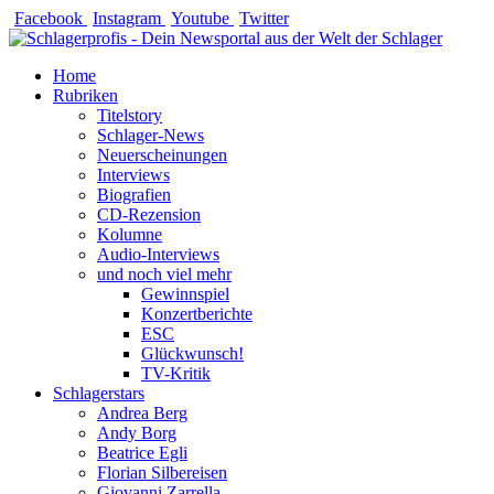
Zum
Facebook
Instagram
Youtube
Twitter
Inhalt
springen
Home
Rubriken
Titelstory
Schlager-News
Neuerscheinungen
Interviews
Biografien
CD-Rezension
Kolumne
Audio-Interviews
und noch viel mehr
Gewinnspiel
Konzertberichte
ESC
Glückwunsch!
TV-Kritik
Schlagerstars
Andrea Berg
Andy Borg
Beatrice Egli
Florian Silbereisen
Giovanni Zarrella