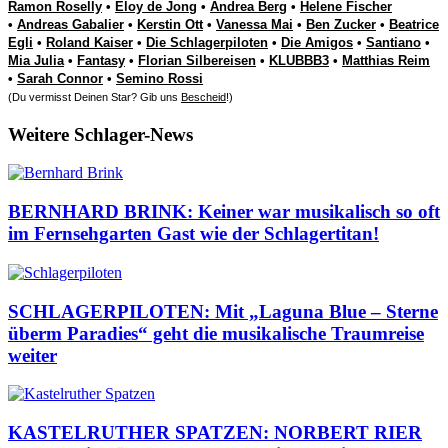
Ramon Roselly
•
Eloy de Jong
•
Andrea Berg
•
Helene Fischer
•
Andreas Gabalier
•
Kerstin Ott
•
Vanessa Mai
•
Ben Zucker
•
Beatrice
Egli
•
Roland Kaiser
•
Die Schlagerpiloten
•
Die Amigos
•
Santiano
•
Mia Julia
•
Fantasy
•
Florian Silbereisen
•
KLUBBB3
•
Matthias Reim
•
Sarah Connor
•
Semino Rossi
(Du vermisst Deinen Star? Gib uns
Bescheid
!)
Weitere Schlager-News
BERNHARD BRINK: Keiner war musikalisch so oft
im Fernsehgarten Gast wie der Schlagertitan!
SCHLAGERPILOTEN: Mit „Laguna Blue – Sterne
überm Paradies“ geht die musikalische Traumreise
weiter
KASTELRUTHER SPATZEN: NORBERT RIER