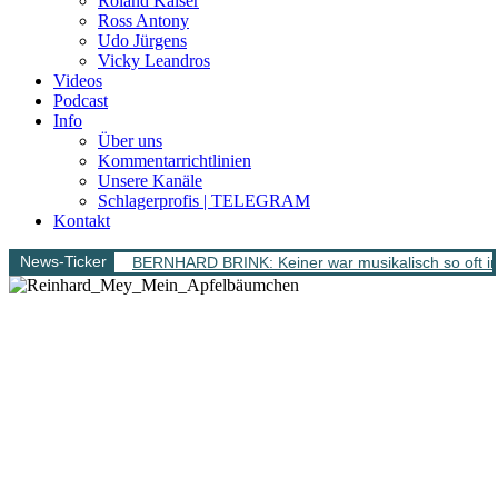
Roland Kaiser
Ross Antony
Udo Jürgens
Vicky Leandros
Videos
Podcast
Info
Über uns
Kommentarrichtlinien
Unsere Kanäle
Schlagerprofis | TELEGRAM
Kontakt
News-Ticker
BERNHARD BRINK: Keiner war musikalisch so oft im