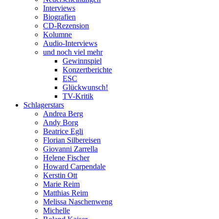
Interviews
Biografien
CD-Rezension
Kolumne
Audio-Interviews
und noch viel mehr
Gewinnspiel
Konzertberichte
ESC
Glückwunsch!
TV-Kritik
Schlagerstars
Andrea Berg
Andy Borg
Beatrice Egli
Florian Silbereisen
Giovanni Zarrella
Helene Fischer
Howard Carpendale
Kerstin Ott
Marie Reim
Matthias Reim
Melissa Naschenweng
Michelle