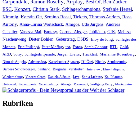
Carpendale
Ramon Roselly
Airplay
Best Of
Ben Zucker
,
,
,
,
,
ESC
,
Konzert
,
Christin Stark
,
Schlagerchampions
,
Stefanie Hertel
,
Kimmig
,
Kerstin Ott
,
,
,
,
Semino Rossi
Tickets
Thomas Anders
Ross
,
,
,
,
Antony
Anna-Carina Woitschack
Amigos
Udo Jürgens
Andreas
,
,
,
,
,
,
Gabalier
Vanessa Mai
Fantasy
Corona-Absage
Jubiläum
GfK
Melissa
,
,
,
,
,
Naschenweng
Dieter Bohlen
Geburtstag
DSDS
Eloy de Jong
Schlager des
,
,
,
,
,
,
,
,
Monats
Eric Philippi
Peter Maffay
tot
Fotos
Sarah Connor
RTL
Gold
,
,
,
,
,
,
ARD
Sony
Schlagerhitparade
Jürgen Drews
Tracklist
Marianne Rosenberg
,
,
,
,
,
,
Nino de Angelo
Adventsfest
Kastelruther Spatzen
DJ Ötzi
Nicole
Sendetermin
,
,
,
,
,
,
Barbara Schöneberger
Santiano
Biografie
verstorben
Interview
Einschaltquote
,
,
,
,
,
,
Wiederholung
Vincent Gross
Daniela Alfinito
Live
Sonia Liebing
Kai Pflaume
,
,
,
,
,
,
Universal
Kaisermania
Verschiebung
Absage
Pressetext
Wolfgang Petry
Marie Reim
Rubriken
Titelstory
SchlagerNews
Neuerscheinungen
Interviews
Biographien