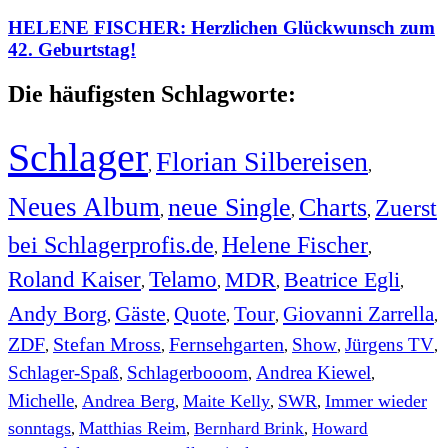
HELENE FISCHER: Herzlichen Glückwunsch zum
42. Geburtstag!
Die häufigsten Schlagworte:
Schlager
Florian Silbereisen
,
,
Neues Album
neue Single
Charts
Zuerst
,
,
,
bei Schlagerprofis.de
Helene Fischer
,
,
Roland Kaiser
Telamo
MDR
Beatrice Egli
,
,
,
,
Andy Borg
Gäste
Quote
Tour
Giovanni Zarrella
,
,
,
,
,
ZDF
Stefan Mross
Fernsehgarten
Show
Jürgens TV
,
,
,
,
,
Schlager-Spaß
Schlagerbooom
Andrea Kiewel
,
,
,
Michelle
Andrea Berg
Maite Kelly
SWR
Immer wieder
,
,
,
,
sonntags
Matthias Reim
Bernhard Brink
Howard
,
,
,