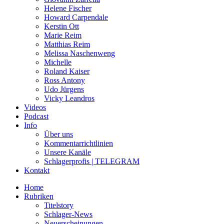
Helene Fischer
Howard Carpendale
Kerstin Ott
Marie Reim
Matthias Reim
Melissa Naschenweng
Michelle
Roland Kaiser
Ross Antony
Udo Jürgens
Vicky Leandros
Videos
Podcast
Info
Über uns
Kommentarrichtlinien
Unsere Kanäle
Schlagerprofis | TELEGRAM
Kontakt
Home
Rubriken
Titelstory
Schlager-News
Neuerscheinungen