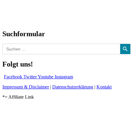
CD-Rezension
Kolumne
Audio-Interviews
und mehr…
Suchformular
Search Button
Search
for:
Folgt uns!
Facebook
Twitter
Youtube
Instagram
Impressum & Disclaimer
|
Datenschutzerklärung
|
Kontakt
*= Affiliate Link