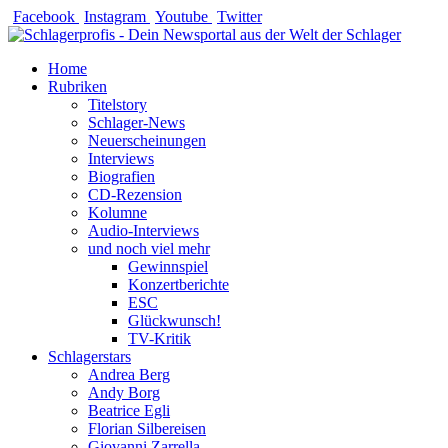
Zum
Facebook
Instagram
Youtube
Twitter
Inhalt
springen
Home
Rubriken
Titelstory
Schlager-News
Neuerscheinungen
Interviews
Biografien
CD-Rezension
Kolumne
Audio-Interviews
und noch viel mehr
Gewinnspiel
Konzertberichte
ESC
Glückwunsch!
TV-Kritik
Schlagerstars
Andrea Berg
Andy Borg
Beatrice Egli
Florian Silbereisen
Giovanni Zarrella