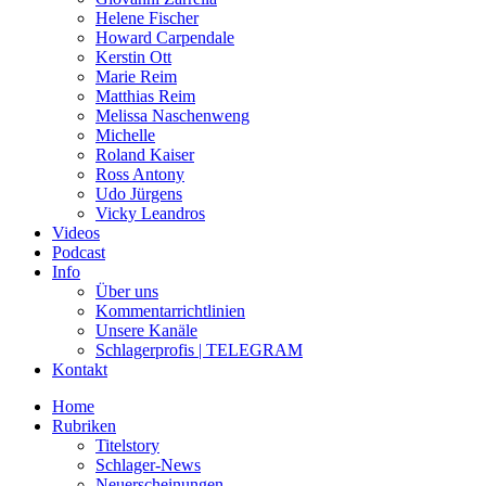
Helene Fischer
Howard Carpendale
Kerstin Ott
Marie Reim
Matthias Reim
Melissa Naschenweng
Michelle
Roland Kaiser
Ross Antony
Udo Jürgens
Vicky Leandros
Videos
Podcast
Info
Über uns
Kommentarrichtlinien
Unsere Kanäle
Schlagerprofis | TELEGRAM
Kontakt
Home
Rubriken
Titelstory
Schlager-News
Neuerscheinungen