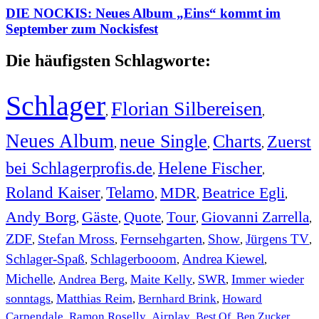
DIE NOCKIS: Neues Album „Eins“ kommt im
September zum Nockisfest
Die häufigsten Schlagworte:
Schlager
Florian Silbereisen
,
,
Neues Album
neue Single
Charts
Zuerst
,
,
,
bei Schlagerprofis.de
Helene Fischer
,
,
Roland Kaiser
Telamo
MDR
Beatrice Egli
,
,
,
,
Andy Borg
Gäste
Quote
Tour
Giovanni Zarrella
,
,
,
,
,
ZDF
Stefan Mross
Fernsehgarten
Show
Jürgens TV
,
,
,
,
,
Schlager-Spaß
Schlagerbooom
Andrea Kiewel
,
,
,
Michelle
Andrea Berg
Maite Kelly
SWR
Immer wieder
,
,
,
,
sonntags
Matthias Reim
Bernhard Brink
Howard
,
,
,
Carpendale
Ramon Roselly
Airplay
Best Of
Ben Zucker
,
,
,
,
,