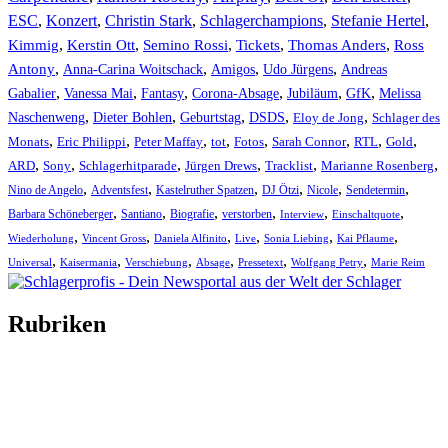
ESC
,
Konzert
,
Christin Stark
,
Schlagerchampions
,
Stefanie Hertel
,
Kimmig
,
Kerstin Ott
,
,
,
,
Semino Rossi
Tickets
Thomas Anders
Ross
,
,
,
,
Antony
Anna-Carina Woitschack
Amigos
Udo Jürgens
Andreas
,
,
,
,
,
,
Gabalier
Vanessa Mai
Fantasy
Corona-Absage
Jubiläum
GfK
Melissa
,
,
,
,
,
Naschenweng
Dieter Bohlen
Geburtstag
DSDS
Eloy de Jong
Schlager des
,
,
,
,
,
,
,
,
Monats
Eric Philippi
Peter Maffay
tot
Fotos
Sarah Connor
RTL
Gold
,
,
,
,
,
,
ARD
Sony
Schlagerhitparade
Jürgen Drews
Tracklist
Marianne Rosenberg
,
,
,
,
,
,
Nino de Angelo
Adventsfest
Kastelruther Spatzen
DJ Ötzi
Nicole
Sendetermin
,
,
,
,
,
,
Barbara Schöneberger
Santiano
Biografie
verstorben
Interview
Einschaltquote
,
,
,
,
,
,
Wiederholung
Vincent Gross
Daniela Alfinito
Live
Sonia Liebing
Kai Pflaume
,
,
,
,
,
,
Universal
Kaisermania
Verschiebung
Absage
Pressetext
Wolfgang Petry
Marie Reim
Rubriken
Titelstory
SchlagerNews
Neuerscheinungen
Interviews
Biographien