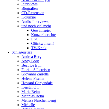
Interviews
Biografien
CD-Rezension
Kolumne
Audio-Interviews
und noch viel mehr
Gewinnspiel
Konzertberichte
ESC
Glückwunsch!
TV-Kritik
Schlagerstars
Andrea Berg
Andy Borg
Beatrice Egli
Florian Silbereisen
Giovanni Zarrella
Helene Fischer
Howard Carpendale
Kerstin Ott
Marie Reim
Matthias Reim
Melissa Naschenweng
Michelle