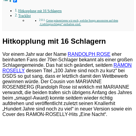
Hitkopplung mit 16 Schlagern
Tracklist
Gerne präsentieren wir euch, welche Songs ansonsten auf dem
„Lieblingsschlager“ enthalten sind:
Hitkopplung mit 16 Schlagern
Vor einem Jahr war der Name
RANDOLPH ROSE
eher
beinharten Fans der 70er-Schlager bekannt als einer großen
Schlagergemeinde. Das hat sich geändert, seitdem
RAMON
ROSELLY
dessen Titel „100 Jahre sind noch zu kurz“ bei
DSDS so gut sang, dass er letztlich damit den Wettbewerb
gewinnen würde. Der Cousin von MARIANNE
ROSENBERG (Randolph Rose ist wirklich mit MARIANNE
verwandt, die beiden trafen sich übrigens Anfang des Jahres
beim „smago!-Award) konnte seitdem wieder richtig
aufdrehen und veröffentlicht zuletzt seinen Knallerhit
„Hundert Jahre sind noch zu viel“ in neuer Version sowie ein
Cover des RAMON-ROSELLY-Hits „Eine Nacht“.