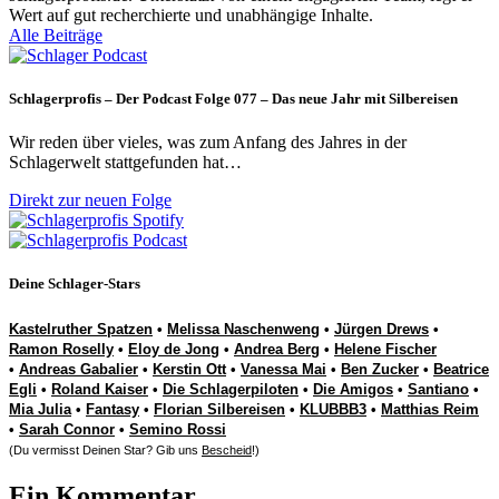
Wert auf gut recherchierte und unabhängige Inhalte.
Alle Beiträge
Schlagerprofis – Der Podcast Folge 077 – Das neue Jahr mit Silbereisen
Wir reden über vieles, was zum Anfang des Jahres in der
Schlagerwelt stattgefunden hat…
Direkt zur neuen Folge
Deine Schlager-Stars
Kastelruther Spatzen
•
Melissa Naschenweng
•
Jürgen Drews
•
Ramon Roselly
•
Eloy de Jong
•
Andrea Berg
•
Helene Fischer
•
Andreas Gabalier
•
Kerstin Ott
•
Vanessa Mai
•
Ben Zucker
•
Beatrice
Egli
•
Roland Kaiser
•
Die Schlagerpiloten
•
Die Amigos
•
Santiano
•
Mia Julia
•
Fantasy
•
Florian Silbereisen
•
KLUBBB3
•
Matthias Reim
•
Sarah Connor
•
Semino Rossi
(Du vermisst Deinen Star? Gib uns
Bescheid
!)
Ein Kommentar