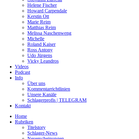
Helene Fischer
Howard Carpendale
Kerstin Ott
Marie Reim
Matthias Reim
Melissa Naschenweng
Michelle
Roland Kaiser
Ross Antony
Udo Jürgens
Vicky Leandros
Videos
Podcast
Info
Über uns
Kommentarrichtlinien
Unsere Kanäle
Schlagerprofis | TELEGRAM
Kontakt
Home
Rubriken
Titelstory
Schlager-News
Neuerscheinungen