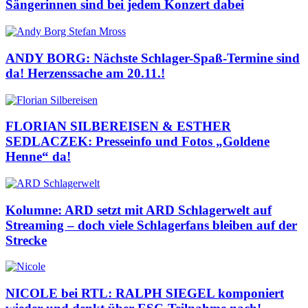
Sängerinnen sind bei jedem Konzert dabei
ANDY BORG: Nächste Schlager-Spaß-Termine sind
da! Herzenssache am 20.11.!
FLORIAN SILBEREISEN & ESTHER
SEDLACZEK: Presseinfo und Fotos „Goldene
Henne“ da!
Kolumne: ARD setzt mit ARD Schlagerwelt auf
Streaming – doch viele Schlagerfans bleiben auf der
Strecke
NICOLE bei RTL: RALPH SIEGEL komponiert