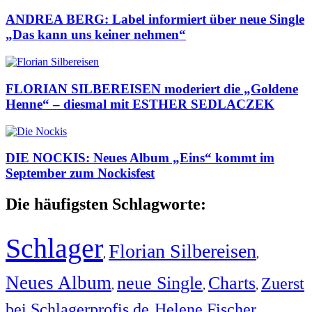
ANDREA BERG: Label informiert über neue Single
„Das kann uns keiner nehmen“
FLORIAN SILBEREISEN moderiert die „Goldene
Henne“ – diesmal mit ESTHER SEDLACZEK
DIE NOCKIS: Neues Album „Eins“ kommt im
September zum Nockisfest
Die häufigsten Schlagworte:
Schlager
Florian Silbereisen
,
,
Neues Album
neue Single
Charts
Zuerst
,
,
,
bei Schlagerprofis.de
Helene Fischer
,
,