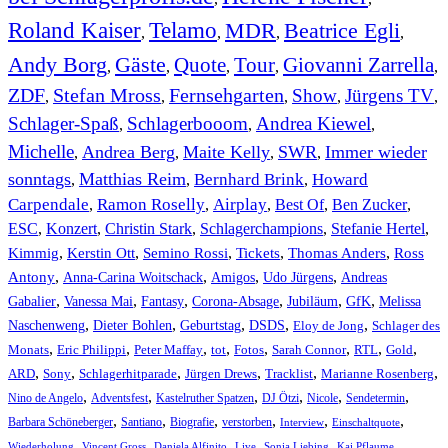
Roland Kaiser
Telamo
MDR
Beatrice Egli
,
,
,
,
Andy Borg
Gäste
Quote
Tour
Giovanni Zarrella
,
,
,
,
,
ZDF
Stefan Mross
Fernsehgarten
Show
Jürgens TV
,
,
,
,
,
Schlager-Spaß
Schlagerbooom
Andrea Kiewel
,
,
,
Michelle
Andrea Berg
Maite Kelly
SWR
Immer wieder
,
,
,
,
sonntags
Matthias Reim
Bernhard Brink
Howard
,
,
,
Carpendale
Ramon Roselly
Airplay
Best Of
Ben Zucker
,
,
,
,
,
ESC
,
Konzert
,
Christin Stark
,
Schlagerchampions
,
Stefanie Hertel
,
Kimmig
,
Kerstin Ott
,
,
,
,
Semino Rossi
Tickets
Thomas Anders
Ross
,
,
,
,
Antony
Anna-Carina Woitschack
Amigos
Udo Jürgens
Andreas
,
,
,
,
,
,
Gabalier
Vanessa Mai
Fantasy
Corona-Absage
Jubiläum
GfK
Melissa
,
,
,
,
,
Naschenweng
Dieter Bohlen
Geburtstag
DSDS
Eloy de Jong
Schlager des
,
,
,
,
,
,
,
,
Monats
Eric Philippi
Peter Maffay
tot
Fotos
Sarah Connor
RTL
Gold
,
,
,
,
,
,
ARD
Sony
Schlagerhitparade
Jürgen Drews
Tracklist
Marianne Rosenberg
,
,
,
,
,
,
Nino de Angelo
Adventsfest
Kastelruther Spatzen
DJ Ötzi
Nicole
Sendetermin
,
,
,
,
,
,
Barbara Schöneberger
Santiano
Biografie
verstorben
Interview
Einschaltquote
,
,
,
,
,
,
Wiederholung
Vincent Gross
Daniela Alfinito
Live
Sonia Liebing
Kai Pflaume