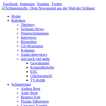
Zum
Facebook
Instagram
Youtube
Twitter
Inhalt
springen
Home
Rubriken
Titelstory
Schlager-News
Neuerscheinungen
Interviews
Biografien
CD-Rezension
Kolumne
Audio-Interviews
und noch viel mehr
Gewinnspiel
Konzertberichte
ESC
Glückwunsch!
TV-Kritik
Schlagerstars
Andrea Berg
Andy Borg
Beatrice Egli
Florian Silbereisen
Giovanni Zarrella