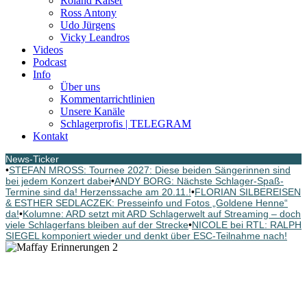
Roland Kaiser
Ross Antony
Udo Jürgens
Vicky Leandros
Videos
Podcast
Info
Über uns
Kommentarrichtlinien
Unsere Kanäle
Schlagerprofis | TELEGRAM
Kontakt
News-Ticker
•
STEFAN MROSS: Tournee 2027: Diese beiden Sängerinnen sind
bei jedem Konzert dabei
•
ANDY BORG: Nächste Schlager-Spaß-
Termine sind da! Herzenssache am 20.11.!
•
FLORIAN SILBEREISEN
& ESTHER SEDLACZEK: Presseinfo und Fotos „Goldene Henne“
da!
•
Kolumne: ARD setzt mit ARD Schlagerwelt auf Streaming – doch
viele Schlagerfans bleiben auf der Strecke
•
NICOLE bei RTL: RALPH
SIEGEL komponiert wieder und denkt über ESC-Teilnahme nach!