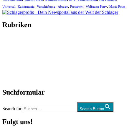
,
,
,
,
,
,
Universal
Kaisermania
Verschiebung
Absage
Pressetext
Wolfgang Petry
Marie Reim
Rubriken
Titelstory
SchlagerNews
Neuerscheinungen
Interviews
Biographien
CD-Rezension
Kolumne
Audio-Interviews
und mehr…
Suchformular
Search for:
Search Button
Folgt uns!