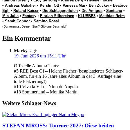
Ramon Roselly
•
Eloy de Jong
•
Andrea Berg
•
Helene Fischer
•
Andreas Gabalier
•
Kerstin Ott
•
Vanessa Mai
•
Ben Zucker
•
Beatrice
Egli
•
Roland Kaiser
•
Die Schlagerpiloten
•
Die Amigos
•
Santiano
•
Mia Julia
•
Fantasy
•
Florian Silbereisen
•
KLUBBB3
•
Matthias Reim
•
Sarah Connor
•
Semino Rossi
(Du vermisst Deinen Star? Gib uns
Bescheid
!)
Ein Kommentar
Marky
sagt:
19. Juni 2026 um 15:11 Uhr
Offizielle Album-Charts:
#5 REE Best Of – Helene Fischer (bestplatziertes Schlager-
Album, für ein 16 Jahre altes Album in der 3. Auflage eine
tolle Platzierung!)
#10 Viva la Vita – Nino de Angelo
#18 Sommerland – Monika Martin
Weitere Schlager-News
STEFAN MROSS: Tournee 2027: Diese beiden