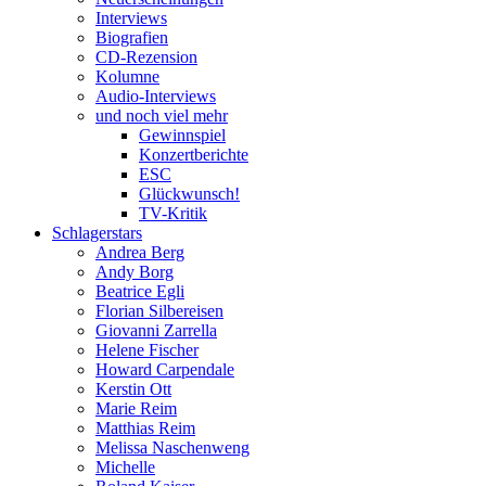
Interviews
Biografien
CD-Rezension
Kolumne
Audio-Interviews
und noch viel mehr
Gewinnspiel
Konzertberichte
ESC
Glückwunsch!
TV-Kritik
Schlagerstars
Andrea Berg
Andy Borg
Beatrice Egli
Florian Silbereisen
Giovanni Zarrella
Helene Fischer
Howard Carpendale
Kerstin Ott
Marie Reim
Matthias Reim
Melissa Naschenweng
Michelle