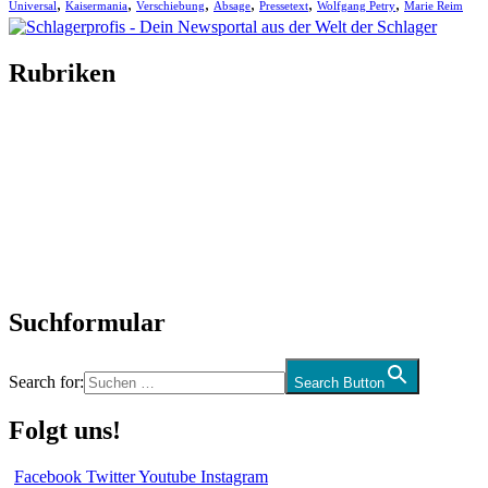
,
,
,
,
,
,
Universal
Kaisermania
Verschiebung
Absage
Pressetext
Wolfgang Petry
Marie Reim
Rubriken
Titelstory
SchlagerNews
Neuerscheinungen
Interviews
Biographien
CD-Rezension
Kolumne
Audio-Interviews
und mehr…
Suchformular
Search for:
Search Button
Folgt uns!
Facebook
Twitter
Youtube
Instagram