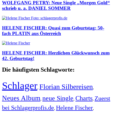
WOLFGANG PETRY: Neue Single „Morgen Gold“
schrieb u. a. DANIEL SOMMER
HELENE FISCHER: Quasi zum Geburtstag: 50-
fach PLATIN aus Österreich
HELENE FISCHER: Herzlichen Glückwunsch zum
42. Geburtstag!
Die häufigsten Schlagworte:
Schlager
Florian Silbereisen
,
,
Neues Album
neue Single
Charts
Zuerst
,
,
,
bei Schlagerprofis.de
Helene Fischer
,
,