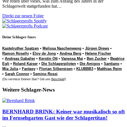
Wir reden über vieles, was zum Anfang des Jahres in der
Schlagerwelt stattgefunden hat…
Direkt zur neuen Folge
Deine Schlager-Stars
Kastelruther Spatzen
•
Melissa Naschenweng
•
Jürgen Drews
•
Ramon Roselly
•
Eloy de Jong
•
Andrea Berg
•
Helene Fischer
•
Andreas Gabalier
•
Kerstin Ott
•
Vanessa Mai
•
Ben Zucker
•
Beatrice
Egli
•
Roland Kaiser
•
Die Schlagerpiloten
•
Die Amigos
•
Santiano
•
Mia Julia
•
Fantasy
•
Florian Silbereisen
•
KLUBBB3
•
Matthias Reim
•
Sarah Connor
•
Semino Rossi
(Du vermisst Deinen Star? Gib uns
Bescheid
!)
Weitere Schlager-News
BERNHARD BRINK: Keiner war musikalisch so oft
im Fernsehgarten Gast wie der Schlagertitan!