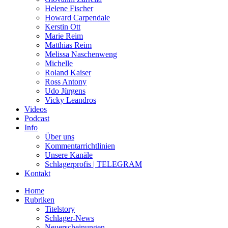
Helene Fischer
Howard Carpendale
Kerstin Ott
Marie Reim
Matthias Reim
Melissa Naschenweng
Michelle
Roland Kaiser
Ross Antony
Udo Jürgens
Vicky Leandros
Videos
Podcast
Info
Über uns
Kommentarrichtlinien
Unsere Kanäle
Schlagerprofis | TELEGRAM
Kontakt
Home
Rubriken
Titelstory
Schlager-News
Neuerscheinungen