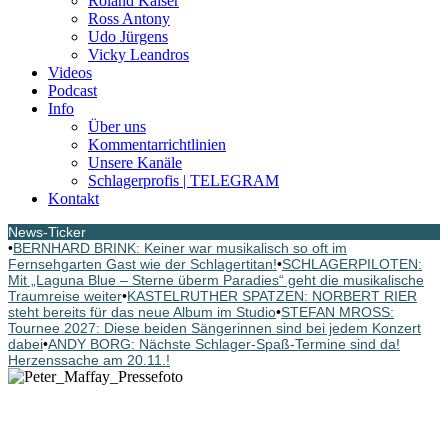
Roland Kaiser
Ross Antony
Udo Jürgens
Vicky Leandros
Videos
Podcast
Info
Über uns
Kommentarrichtlinien
Unsere Kanäle
Schlagerprofis | TELEGRAM
Kontakt
News-Ticker
•
BERNHARD BRINK: Keiner war musikalisch so oft im
Fernsehgarten Gast wie der Schlagertitan!
•
SCHLAGERPILOTEN:
Mit „Laguna Blue – Sterne überm Paradies“ geht die musikalische
Traumreise weiter
•
KASTELRUTHER SPATZEN: NORBERT RIER
steht bereits für das neue Album im Studio
•
STEFAN MROSS:
Tournee 2027: Diese beiden Sängerinnen sind bei jedem Konzert
dabei
•
ANDY BORG: Nächste Schlager-Spaß-Termine sind da!
Herzenssache am 20.11.!