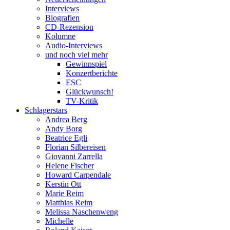
Interviews
Biografien
CD-Rezension
Kolumne
Audio-Interviews
und noch viel mehr
Gewinnspiel
Konzertberichte
ESC
Glückwunsch!
TV-Kritik
Schlagerstars
Andrea Berg
Andy Borg
Beatrice Egli
Florian Silbereisen
Giovanni Zarrella
Helene Fischer
Howard Carpendale
Kerstin Ott
Marie Reim
Matthias Reim
Melissa Naschenweng
Michelle