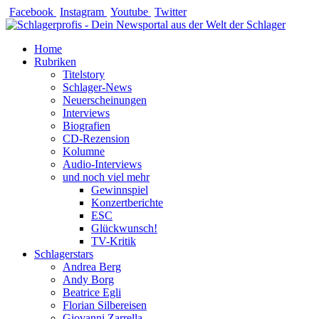
Zum
Facebook
Instagram
Youtube
Twitter
Inhalt
springen
Home
Rubriken
Titelstory
Schlager-News
Neuerscheinungen
Interviews
Biografien
CD-Rezension
Kolumne
Audio-Interviews
und noch viel mehr
Gewinnspiel
Konzertberichte
ESC
Glückwunsch!
TV-Kritik
Schlagerstars
Andrea Berg
Andy Borg
Beatrice Egli
Florian Silbereisen
Giovanni Zarrella