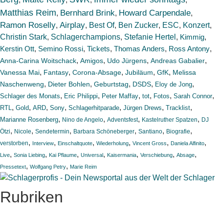
Matthias Reim
Bernhard Brink
Howard Carpendale
,
,
,
Ramon Roselly
Airplay
Best Of
Ben Zucker
ESC
Konzert
,
,
,
,
,
,
Christin Stark
,
Schlagerchampions
,
Stefanie Hertel
,
Kimmig
,
Kerstin Ott
,
Semino Rossi
,
Tickets
,
Thomas Anders
,
,
Ross Antony
,
,
,
,
Anna-Carina Woitschack
Amigos
Udo Jürgens
Andreas Gabalier
,
,
,
,
,
Vanessa Mai
Fantasy
Corona-Absage
Jubiläum
GfK
Melissa
,
,
,
,
,
Naschenweng
Dieter Bohlen
Geburtstag
DSDS
Eloy de Jong
,
,
,
,
,
,
Schlager des Monats
Eric Philippi
Peter Maffay
tot
Fotos
Sarah Connor
,
,
,
,
,
,
,
RTL
Gold
ARD
Sony
Schlagerhitparade
Jürgen Drews
Tracklist
,
,
,
,
Marianne Rosenberg
Nino de Angelo
Adventsfest
Kastelruther Spatzen
DJ
,
,
,
,
,
,
Ötzi
Nicole
Sendetermin
Barbara Schöneberger
Santiano
Biografie
,
,
,
,
,
,
verstorben
Interview
Einschaltquote
Wiederholung
Vincent Gross
Daniela Alfinito
,
,
,
,
,
,
,
Live
Sonia Liebing
Kai Pflaume
Universal
Kaisermania
Verschiebung
Absage
,
,
Pressetext
Wolfgang Petry
Marie Reim
Rubriken