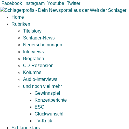
Zum
Facebook
Instagram
Youtube
Twitter
Inhalt
springen
Home
Rubriken
Titelstory
Schlager-News
Neuerscheinungen
Interviews
Biografien
CD-Rezension
Kolumne
Audio-Interviews
und noch viel mehr
Gewinnspiel
Konzertberichte
ESC
Glückwunsch!
TV-Kritik
Schlagerstars