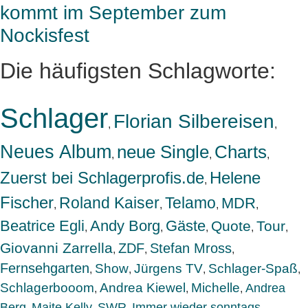
kommt im September zum
Nockisfest
Die häufigsten Schlagworte:
Schlager
Florian Silbereisen
,
,
Neues Album
neue Single
Charts
,
,
,
Zuerst bei Schlagerprofis.de
Helene
,
Fischer
Roland Kaiser
Telamo
MDR
,
,
,
,
Beatrice Egli
Andy Borg
Gäste
Quote
Tour
,
,
,
,
,
Giovanni Zarrella
ZDF
Stefan Mross
,
,
,
Fernsehgarten
Show
Jürgens TV
Schlager-Spaß
,
,
,
,
Schlagerbooom
Andrea Kiewel
Michelle
Andrea
,
,
,
Berg
Maite Kelly
SWR
Immer wieder sonntags
,
,
,
,