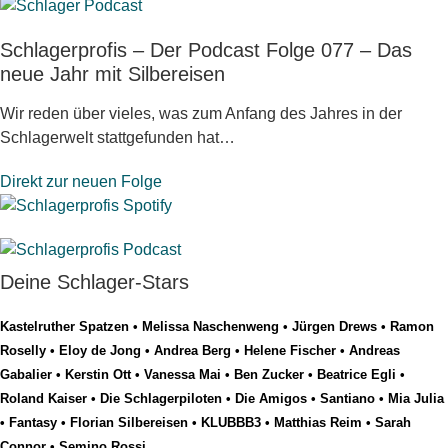
Schlagerprofis – Der Podcast Folge 077 – Das
neue Jahr mit Silbereisen
Wir reden über vieles, was zum Anfang des Jahres in der
Schlagerwelt stattgefunden hat…
Direkt zur neuen Folge
Deine Schlager-Stars
Kastelruther Spatzen
•
Melissa Naschenweng
•
Jürgen Drews
•
Ramon
Roselly
•
Eloy de Jong
•
Andrea Berg
•
Helene Fischer
•
Andreas
Gabalier
•
Kerstin Ott
•
Vanessa Mai
•
Ben Zucker
•
Beatrice Egli
•
Roland Kaiser
•
Die Schlagerpiloten
•
Die Amigos
•
Santiano
•
Mia Julia
•
Fantasy
•
Florian Silbereisen
•
KLUBBB3
•
Matthias Reim
•
Sarah
Connor
•
Semino Rossi