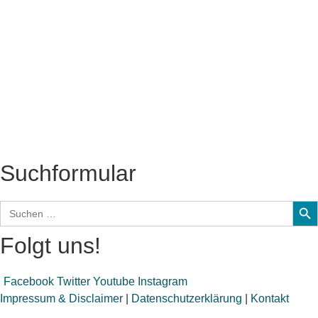
Titelstory
SchlagerNews
Neuerscheinungen
Interviews
Biographien
CD-Rezension
Kolumne
Audio-Interviews
und mehr…
Suchformular
Sear
Search
for:
Folgt uns!
Facebook
Twitter
Youtube
Instagram
Impressum & Disclaimer
|
Datenschutzerklärung
|
Kontakt