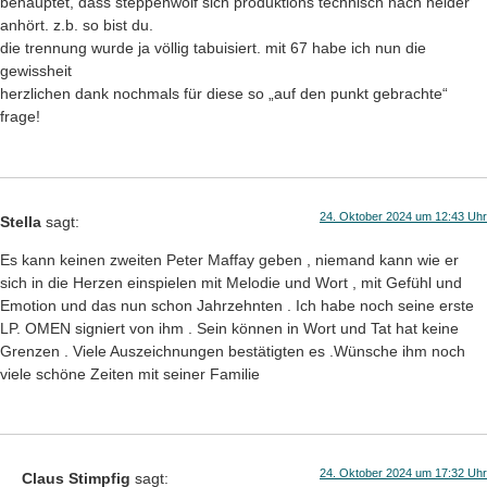
behauptet, dass steppenwolf sich produktions technisch nach heider
anhört. z.b. so bist du.
die trennung wurde ja völlig tabuisiert. mit 67 habe ich nun die
gewissheit
herzlichen dank nochmals für diese so „auf den punkt gebrachte“
frage!
24. Oktober 2024 um 12:43 Uhr
Stella
sagt:
Es kann keinen zweiten Peter Maffay geben , niemand kann wie er
sich in die Herzen einspielen mit Melodie und Wort , mit Gefühl und
Emotion und das nun schon Jahrzehnten . Ich habe noch seine erste
LP. OMEN signiert von ihm . Sein können in Wort und Tat hat keine
Grenzen . Viele Auszeichnungen bestätigten es .Wünsche ihm noch
viele schöne Zeiten mit seiner Familie
24. Oktober 2024 um 17:32 Uhr
Claus Stimpfig
sagt: