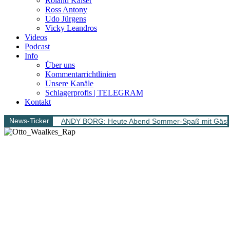
Roland Kaiser
Ross Antony
Udo Jürgens
Vicky Leandros
Videos
Podcast
Info
Über uns
Kommentarrichtlinien
Unsere Kanäle
Schlagerprofis | TELEGRAM
Kontakt
News-Ticker
ANDY BORG: Heute Abend Sommer-Spaß mit Gäs