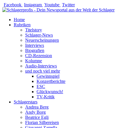
Zum
Facebook
Instagram
Youtube
Twitter
Inhalt
springen
Home
Rubriken
Titelstory
Schlager-News
Neuerscheinungen
Interviews
Biografien
CD-Rezension
Kolumne
Audio-Interviews
und noch viel mehr
Gewinnspiel
Konzertberichte
ESC
Glückwunsch!
TV-Kritik
Schlagerstars
Andrea Berg
Andy Borg
Beatrice Egli
Florian Silbereisen
Giovanni Zarrella