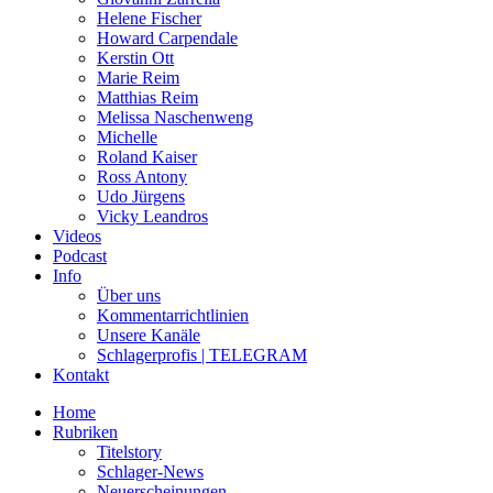
Helene Fischer
Howard Carpendale
Kerstin Ott
Marie Reim
Matthias Reim
Melissa Naschenweng
Michelle
Roland Kaiser
Ross Antony
Udo Jürgens
Vicky Leandros
Videos
Podcast
Info
Über uns
Kommentarrichtlinien
Unsere Kanäle
Schlagerprofis | TELEGRAM
Kontakt
Home
Rubriken
Titelstory
Schlager-News
Neuerscheinungen