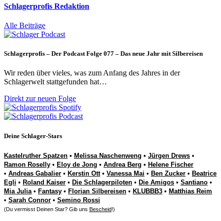
Schlagerprofis Redaktion
Alle Beiträge
Schlagerprofis – Der Podcast Folge 077 – Das neue Jahr mit Silbereisen
Wir reden über vieles, was zum Anfang des Jahres in der
Schlagerwelt stattgefunden hat…
Direkt zur neuen Folge
Deine Schlager-Stars
Kastelruther Spatzen
•
Melissa Naschenweng
•
Jürgen Drews
•
Ramon Roselly
•
Eloy de Jong
•
Andrea Berg
•
Helene Fischer
•
Andreas Gabalier
•
Kerstin Ott
•
Vanessa Mai
•
Ben Zucker
•
Beatrice
Egli
•
Roland Kaiser
•
Die Schlagerpiloten
•
Die Amigos
•
Santiano
•
Mia Julia
•
Fantasy
•
Florian Silbereisen
•
KLUBBB3
•
Matthias Reim
•
Sarah Connor
•
Semino Rossi
(Du vermisst Deinen Star? Gib uns
Bescheid
!)