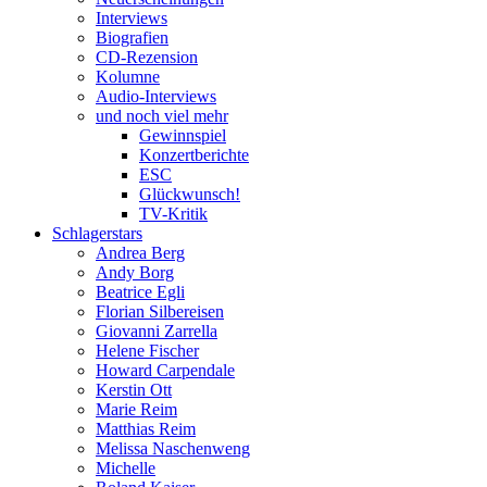
Interviews
Biografien
CD-Rezension
Kolumne
Audio-Interviews
und noch viel mehr
Gewinnspiel
Konzertberichte
ESC
Glückwunsch!
TV-Kritik
Schlagerstars
Andrea Berg
Andy Borg
Beatrice Egli
Florian Silbereisen
Giovanni Zarrella
Helene Fischer
Howard Carpendale
Kerstin Ott
Marie Reim
Matthias Reim
Melissa Naschenweng
Michelle