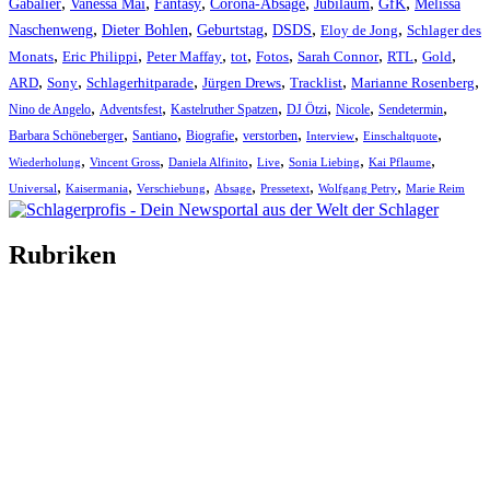
,
,
,
,
,
,
Gabalier
Vanessa Mai
Fantasy
Corona-Absage
Jubiläum
GfK
Melissa
,
,
,
,
,
Naschenweng
Dieter Bohlen
Geburtstag
DSDS
Eloy de Jong
Schlager des
,
,
,
,
,
,
,
,
Monats
Eric Philippi
Peter Maffay
tot
Fotos
Sarah Connor
RTL
Gold
,
,
,
,
,
,
ARD
Sony
Schlagerhitparade
Jürgen Drews
Tracklist
Marianne Rosenberg
,
,
,
,
,
,
Nino de Angelo
Adventsfest
Kastelruther Spatzen
DJ Ötzi
Nicole
Sendetermin
,
,
,
,
,
,
Barbara Schöneberger
Santiano
Biografie
verstorben
Interview
Einschaltquote
,
,
,
,
,
,
Wiederholung
Vincent Gross
Daniela Alfinito
Live
Sonia Liebing
Kai Pflaume
,
,
,
,
,
,
Universal
Kaisermania
Verschiebung
Absage
Pressetext
Wolfgang Petry
Marie Reim
Rubriken
Titelstory
SchlagerNews
Neuerscheinungen
Interviews
Biographien
CD-Rezension
Kolumne
Audio-Interviews
und mehr…