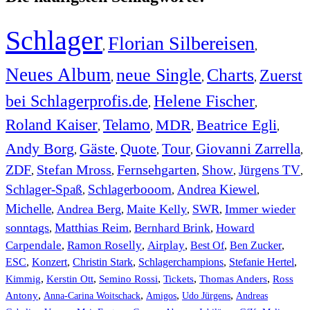
Schlager
Florian Silbereisen
,
,
Neues Album
neue Single
Charts
Zuerst
,
,
,
bei Schlagerprofis.de
Helene Fischer
,
,
Roland Kaiser
Telamo
MDR
Beatrice Egli
,
,
,
,
Andy Borg
Gäste
Quote
Tour
Giovanni Zarrella
,
,
,
,
,
ZDF
Stefan Mross
Fernsehgarten
Show
Jürgens TV
,
,
,
,
,
Schlager-Spaß
Schlagerbooom
Andrea Kiewel
,
,
,
Michelle
Andrea Berg
Maite Kelly
SWR
Immer wieder
,
,
,
,
sonntags
Matthias Reim
Bernhard Brink
Howard
,
,
,
Carpendale
Ramon Roselly
Airplay
Best Of
Ben Zucker
,
,
,
,
,
ESC
,
Konzert
,
Christin Stark
,
Schlagerchampions
,
Stefanie Hertel
,
Kimmig
,
Kerstin Ott
,
,
,
,
Semino Rossi
Tickets
Thomas Anders
Ross
,
,
,
,
Antony
Anna-Carina Woitschack
Amigos
Udo Jürgens
Andreas