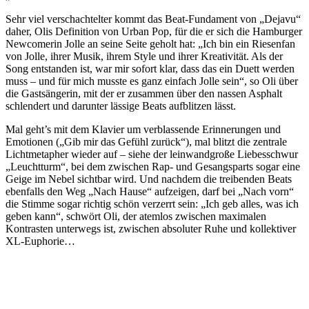
Sehr viel verschachtelter kommt das Beat-Fundament von „Dejavu“
daher, Olis Definition von Urban Pop, für die er sich die Hamburger
Newcomerin Jolle an seine Seite geholt hat: „Ich bin ein Riesenfan
von Jolle, ihrer Musik, ihrem Style und ihrer Kreativität. Als der
Song entstanden ist, war mir sofort klar, dass das ein Duett werden
muss – und für mich musste es ganz einfach Jolle sein“, so Oli über
die Gastsängerin, mit der er zusammen über den nassen Asphalt
schlendert und darunter lässige Beats aufblitzen lässt.
Mal geht’s mit dem Klavier um verblassende Erinnerungen und
Emotionen („Gib mir das Gefühl zurück“), mal blitzt die zentrale
Lichtmetapher wieder auf – siehe der leinwandgroße Liebesschwur
„Leuchtturm“, bei dem zwischen Rap- und Gesangsparts sogar eine
Geige im Nebel sichtbar wird. Und nachdem die treibenden Beats
ebenfalls den Weg „Nach Hause“ aufzeigen, darf bei „Nach vorn“
die Stimme sogar richtig schön verzerrt sein: „Ich geb alles, was ich
geben kann“, schwört Oli, der atemlos zwischen maximalen
Kontrasten unterwegs ist, zwischen absoluter Ruhe und kollektiver
XL-Euphorie…