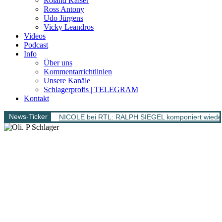
Roland Kaiser
Ross Antony
Udo Jürgens
Vicky Leandros
Videos
Podcast
Info
Über uns
Kommentarrichtlinien
Unsere Kanäle
Schlagerprofis | TELEGRAM
Kontakt
News-Ticker
NICOLE bei RTL: RALPH SIEGEL komponiert wieder