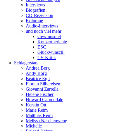
Interviews
Biografien
CD-Rezension
Kolumne
Audio-Interviews
und noch viel mehr
Gewinnspiel
Konzertberichte
ESC
Glückwunsch!
TV-Kritik
Schlagerstars
Andrea Berg
Andy Borg
Beatrice Egli
Florian Silbereisen
Giovanni Zarrella
Helene Fischer
Howard Carpendale
Kerstin Ott
Marie Reim
Matthias Reim
Melissa Naschenweng
Michelle