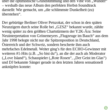
über die optimistische Grundstimmung und den Vibe von „Wunder“
– weshalb das neue Album den perfekten Herbst-Soundtrack
darstellt: Wie gemacht, um „die schlimmste Dunkelheit (zu)
überstehen“.
Der gebürtige Berliner Oliver Petszokat, der schon in den späten
Neunzigern durch seine Rolle bei „GZSZ“ bekannt wurde, zählte
wenig später zu den größten Chartstürmern der Y2K-Ära: Seine
Neuinterpretation von Grönemeyers „Flugzeuge im Bauch“ aus dem
Jahr 1998 belegte nicht nur die Spitzenposition in Deutschland,
Österreich und der Schweiz, sondern bescherte ihm auch
mehrfaches Edelmetall. Weiter ging’s für den ECHO-Gewinner mit
weiteren #1-Hits (z.B. „So bist du“), an die der auch als Moderator
(„Love Island“), Schauspieler („Rote Rosen“, „Der Geist im Glas“)
und DJ bekannte Sänger gerade in den letzten Jahren sensationell
anknüpfen konnte: