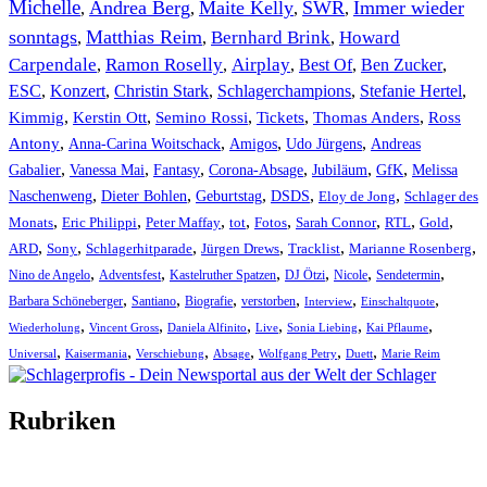
Michelle
Andrea Berg
Maite Kelly
SWR
Immer wieder
,
,
,
,
sonntags
Matthias Reim
Bernhard Brink
Howard
,
,
,
Carpendale
Ramon Roselly
Airplay
Best Of
Ben Zucker
,
,
,
,
,
ESC
,
Konzert
,
Christin Stark
,
Schlagerchampions
,
Stefanie Hertel
,
Kimmig
,
Kerstin Ott
,
,
,
,
Semino Rossi
Tickets
Thomas Anders
Ross
,
,
,
,
Antony
Anna-Carina Woitschack
Amigos
Udo Jürgens
Andreas
,
,
,
,
,
,
Gabalier
Vanessa Mai
Fantasy
Corona-Absage
Jubiläum
GfK
Melissa
,
,
,
,
,
Naschenweng
Dieter Bohlen
Geburtstag
DSDS
Eloy de Jong
Schlager des
,
,
,
,
,
,
,
,
Monats
Eric Philippi
Peter Maffay
tot
Fotos
Sarah Connor
RTL
Gold
,
,
,
,
,
,
ARD
Sony
Schlagerhitparade
Jürgen Drews
Tracklist
Marianne Rosenberg
,
,
,
,
,
,
Nino de Angelo
Adventsfest
Kastelruther Spatzen
DJ Ötzi
Nicole
Sendetermin
,
,
,
,
,
,
Barbara Schöneberger
Santiano
Biografie
verstorben
Interview
Einschaltquote
,
,
,
,
,
,
Wiederholung
Vincent Gross
Daniela Alfinito
Live
Sonia Liebing
Kai Pflaume
,
,
,
,
,
,
Universal
Kaisermania
Verschiebung
Absage
Wolfgang Petry
Duett
Marie Reim
Rubriken
Titelstory
SchlagerNews