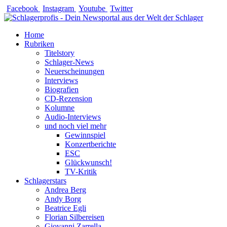
Zum
Facebook
Instagram
Youtube
Twitter
Inhalt
springen
Home
Rubriken
Titelstory
Schlager-News
Neuerscheinungen
Interviews
Biografien
CD-Rezension
Kolumne
Audio-Interviews
und noch viel mehr
Gewinnspiel
Konzertberichte
ESC
Glückwunsch!
TV-Kritik
Schlagerstars
Andrea Berg
Andy Borg
Beatrice Egli
Florian Silbereisen
Giovanni Zarrella