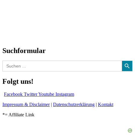
Neuerscheinungen
Interviews
Biographien
CD-Rezension
Kolumne
Audio-Interviews
und mehr…
Suchformular
Search Button
Search
for:
Folgt uns!
Facebook
Twitter
Youtube
Instagram
Impressum & Disclaimer
|
Datenschutzerklärung
|
Kontakt
*= Affiliate Link