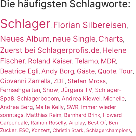
Die häufigsten Schlagworte:
Schlager
Florian Silbereisen
,
,
Neues Album
neue Single
Charts
,
,
,
Zuerst bei Schlagerprofis.de
Helene
,
Fischer
Roland Kaiser
Telamo
MDR
,
,
,
,
Beatrice Egli
Andy Borg
Gäste
Quote
Tour
,
,
,
,
,
Giovanni Zarrella
ZDF
Stefan Mross
,
,
,
Fernsehgarten
Show
Jürgens TV
Schlager-
,
,
,
Spaß
Schlagerbooom
Andrea Kiewel
Michelle
,
,
,
,
Andrea Berg
Maite Kelly
SWR
Immer wieder
,
,
,
sonntags
Matthias Reim
Bernhard Brink
,
,
,
Howard
Carpendale
,
Ramon Roselly
,
Airplay
,
Best Of
,
Ben
Zucker
,
ESC
,
Konzert
,
,
,
Christin Stark
Schlagerchampions