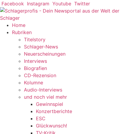
Zum
Facebook
Instagram
Youtube
Twitter
Inhalt
springen
Home
Rubriken
Titelstory
Schlager-News
Neuerscheinungen
Interviews
Biografien
CD-Rezension
Kolumne
Audio-Interviews
und noch viel mehr
Gewinnspiel
Konzertberichte
ESC
Glückwunsch!
TV-Kritik