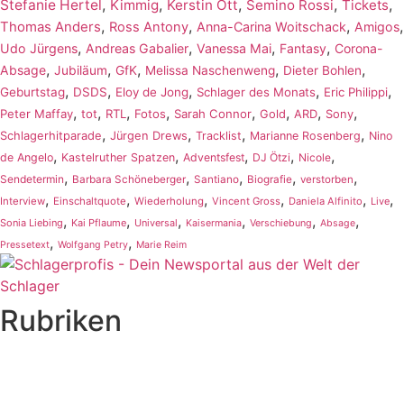
,
,
,
,
,
Stefanie Hertel
Kimmig
Kerstin Ott
Semino Rossi
Tickets
,
,
,
,
Thomas Anders
Ross Antony
Anna-Carina Woitschack
Amigos
,
,
,
,
Udo Jürgens
Andreas Gabalier
Vanessa Mai
Fantasy
Corona-
,
,
,
,
,
Absage
Jubiläum
GfK
Melissa Naschenweng
Dieter Bohlen
,
,
,
,
,
Geburtstag
DSDS
Eloy de Jong
Schlager des Monats
Eric Philippi
,
,
,
,
,
,
,
,
Peter Maffay
tot
RTL
Fotos
Sarah Connor
Gold
ARD
Sony
,
,
,
,
Schlagerhitparade
Jürgen Drews
Tracklist
Marianne Rosenberg
Nino
,
,
,
,
,
de Angelo
Kastelruther Spatzen
Adventsfest
DJ Ötzi
Nicole
,
,
,
,
,
Sendetermin
Barbara Schöneberger
Santiano
Biografie
verstorben
,
,
,
,
,
,
Interview
Einschaltquote
Wiederholung
Vincent Gross
Daniela Alfinito
Live
,
,
,
,
,
,
Sonia Liebing
Kai Pflaume
Universal
Kaisermania
Verschiebung
Absage
,
,
Pressetext
Wolfgang Petry
Marie Reim
Rubriken
Titelstory
SchlagerNews