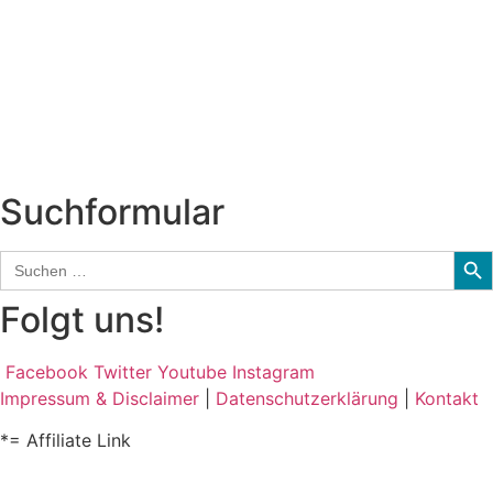
Neuerscheinungen
Interviews
Biographien
CD-Rezension
Kolumne
Audio-Interviews
und mehr…
Suchformular
Sear
Search
for:
Folgt uns!
Facebook
Twitter
Youtube
Instagram
Impressum & Disclaimer
|
Datenschutzerklärung
|
Kontakt
*= Affiliate Link