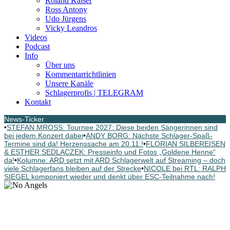
Roland Kaiser
Ross Antony
Udo Jürgens
Vicky Leandros
Videos
Podcast
Info
Über uns
Kommentarrichtlinien
Unsere Kanäle
Schlagerprofis | TELEGRAM
Kontakt
News-Ticker
•
STEFAN MROSS: Tournee 2027: Diese beiden Sängerinnen sind
bei jedem Konzert dabei
•
ANDY BORG: Nächste Schlager-Spaß-
Termine sind da! Herzenssache am 20.11.!
•
FLORIAN SILBEREISEN
& ESTHER SEDLACZEK: Presseinfo und Fotos „Goldene Henne“
da!
•
Kolumne: ARD setzt mit ARD Schlagerwelt auf Streaming – doch
viele Schlagerfans bleiben auf der Strecke
•
NICOLE bei RTL: RALPH
SIEGEL komponiert wieder und denkt über ESC-Teilnahme nach!