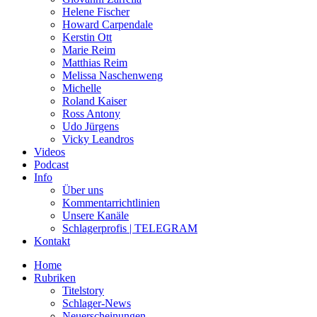
Helene Fischer
Howard Carpendale
Kerstin Ott
Marie Reim
Matthias Reim
Melissa Naschenweng
Michelle
Roland Kaiser
Ross Antony
Udo Jürgens
Vicky Leandros
Videos
Podcast
Info
Über uns
Kommentarrichtlinien
Unsere Kanäle
Schlagerprofis | TELEGRAM
Kontakt
Home
Rubriken
Titelstory
Schlager-News
Neuerscheinungen