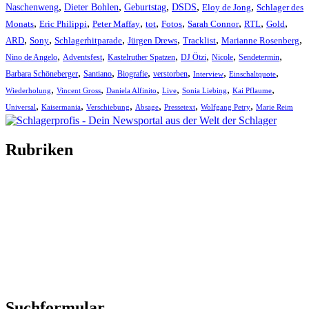
,
,
,
,
,
Naschenweng
Dieter Bohlen
Geburtstag
DSDS
Eloy de Jong
Schlager des
,
,
,
,
,
,
,
,
Monats
Eric Philippi
Peter Maffay
tot
Fotos
Sarah Connor
RTL
Gold
,
,
,
,
,
,
ARD
Sony
Schlagerhitparade
Jürgen Drews
Tracklist
Marianne Rosenberg
,
,
,
,
,
,
Nino de Angelo
Adventsfest
Kastelruther Spatzen
DJ Ötzi
Nicole
Sendetermin
,
,
,
,
,
,
Barbara Schöneberger
Santiano
Biografie
verstorben
Interview
Einschaltquote
,
,
,
,
,
,
Wiederholung
Vincent Gross
Daniela Alfinito
Live
Sonia Liebing
Kai Pflaume
,
,
,
,
,
,
Universal
Kaisermania
Verschiebung
Absage
Pressetext
Wolfgang Petry
Marie Reim
Rubriken
Titelstory
SchlagerNews
Neuerscheinungen
Interviews
Biographien
CD-Rezension
Kolumne
Audio-Interviews
und mehr…
Suchformular