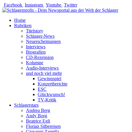
Zum
Facebook
Instagram
Youtube
Twitter
Inhalt
springen
Home
Rubriken
Titelstory
Schlager-News
Neuerscheinungen
Interviews
Biografien
CD-Rezension
Kolumne
Audio-Interviews
und noch viel mehr
Gewinnspiel
Konzertberichte
ESC
Glückwunsch!
TV-Kritik
Schlagerstars
Andrea Berg
Andy Borg
Beatrice Egli
Florian Silbereisen
Giovanni Zarrella