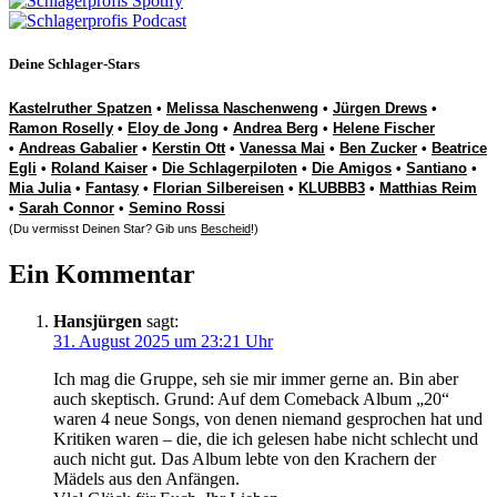
Deine Schlager-Stars
Kastelruther Spatzen
•
Melissa Naschenweng
•
Jürgen Drews
•
Ramon Roselly
•
Eloy de Jong
•
Andrea Berg
•
Helene Fischer
•
Andreas Gabalier
•
Kerstin Ott
•
Vanessa Mai
•
Ben Zucker
•
Beatrice
Egli
•
Roland Kaiser
•
Die Schlagerpiloten
•
Die Amigos
•
Santiano
•
Mia Julia
•
Fantasy
•
Florian Silbereisen
•
KLUBBB3
•
Matthias Reim
•
Sarah Connor
•
Semino Rossi
(Du vermisst Deinen Star? Gib uns
Bescheid
!)
Ein Kommentar
Hansjürgen
sagt:
31. August 2025 um 23:21 Uhr
Ich mag die Gruppe, seh sie mir immer gerne an. Bin aber
auch skeptisch. Grund: Auf dem Comeback Album „20“
waren 4 neue Songs, von denen niemand gesprochen hat und
Kritiken waren – die, die ich gelesen habe nicht schlecht und
auch nicht gut. Das Album lebte von den Krachern der
Mädels aus den Anfängen.