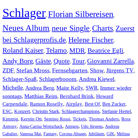
Schlager
Florian Silbereisen
,
,
Neues Album
neue Single
Charts
Zuerst
,
,
,
bei Schlagerprofis.de
Helene Fischer
,
,
Roland Kaiser
Telamo
MDR
Beatrice Egli
,
,
,
,
Andy Borg
Gäste
Quote
Tour
Giovanni Zarrella
,
,
,
,
,
ZDF
Stefan Mross
Fernsehgarten
Show
Jürgens TV
,
,
,
,
,
Schlager-Spaß
Schlagerbooom
Andrea Kiewel
,
,
,
Michelle
Andrea Berg
Maite Kelly
SWR
Immer wieder
,
,
,
,
sonntags
Matthias Reim
Bernhard Brink
Howard
,
,
,
Carpendale
Ramon Roselly
Airplay
Best Of
Ben Zucker
,
,
,
,
,
ESC
,
Konzert
,
Christin Stark
,
Schlagerchampions
,
Stefanie Hertel
,
Kimmig
,
Kerstin Ott
,
,
,
,
Semino Rossi
Tickets
Thomas Anders
Ross
,
,
,
,
Antony
Anna-Carina Woitschack
Amigos
Udo Jürgens
Andreas
,
,
,
,
,
,
Gabalier
Vanessa Mai
Fantasy
Corona-Absage
Jubiläum
GfK
Melissa