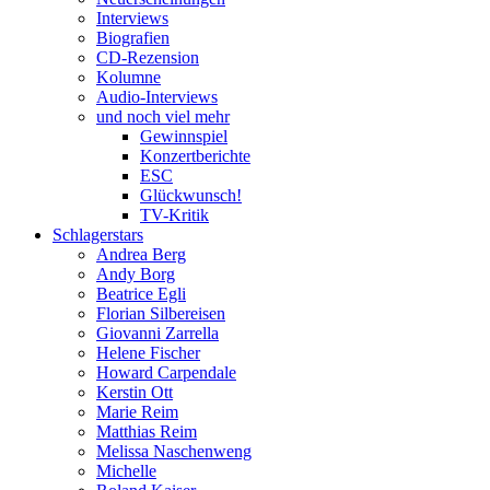
Interviews
Biografien
CD-Rezension
Kolumne
Audio-Interviews
und noch viel mehr
Gewinnspiel
Konzertberichte
ESC
Glückwunsch!
TV-Kritik
Schlagerstars
Andrea Berg
Andy Borg
Beatrice Egli
Florian Silbereisen
Giovanni Zarrella
Helene Fischer
Howard Carpendale
Kerstin Ott
Marie Reim
Matthias Reim
Melissa Naschenweng
Michelle