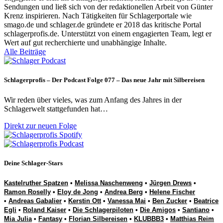
Sendungen und ließ sich von der redaktionellen Arbeit von Günter
Krenz inspirieren. Nach Tätigkeiten für Schlagerportale wie
smago.de und schlager.de gründete er 2018 das kritische Portal
schlagerprofis.de. Unterstützt von einem engagierten Team, legt er
Wert auf gut recherchierte und unabhängige Inhalte.
Alle Beiträge
Schlagerprofis – Der Podcast Folge 077 – Das neue Jahr mit Silbereisen
Wir reden über vieles, was zum Anfang des Jahres in der
Schlagerwelt stattgefunden hat…
Direkt zur neuen Folge
Deine Schlager-Stars
Kastelruther Spatzen
•
Melissa Naschenweng
•
Jürgen Drews
•
Ramon Roselly
•
Eloy de Jong
•
Andrea Berg
•
Helene Fischer
•
Andreas Gabalier
•
Kerstin Ott
•
Vanessa Mai
•
Ben Zucker
•
Beatrice
Egli
•
Roland Kaiser
•
Die Schlagerpiloten
•
Die Amigos
•
Santiano
•
Mia Julia
•
Fantasy
•
Florian Silbereisen
•
KLUBBB3
•
Matthias Reim