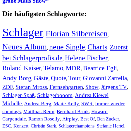
große Maus Show“
Die häufigsten Schlagworte:
Schlager
Florian Silbereisen
,
,
Neues Album
neue Single
Charts
Zuerst
,
,
,
bei Schlagerprofis.de
Helene Fischer
,
,
Roland Kaiser
Telamo
MDR
Beatrice Egli
,
,
,
,
Andy Borg
Gäste
Quote
Tour
Giovanni Zarrella
,
,
,
,
,
ZDF
Stefan Mross
Fernsehgarten
Show
Jürgens TV
,
,
,
,
,
Schlager-Spaß
Schlagerbooom
Andrea Kiewel
,
,
,
Michelle
Andrea Berg
Maite Kelly
SWR
Immer wieder
,
,
,
,
sonntags
Matthias Reim
Bernhard Brink
Howard
,
,
,
Carpendale
Ramon Roselly
Airplay
Best Of
Ben Zucker
,
,
,
,
,
ESC
,
Konzert
,
Christin Stark
,
Schlagerchampions
,
Stefanie Hertel
,