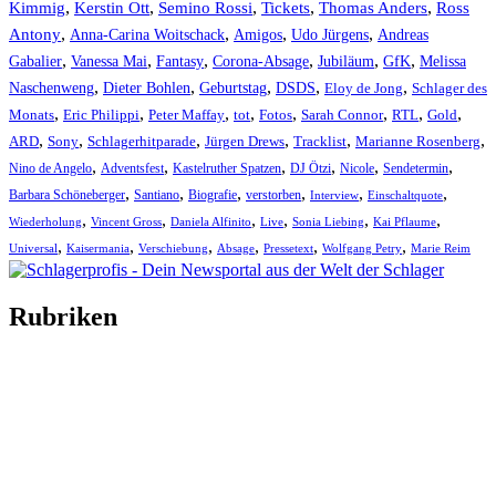
Kimmig
,
Kerstin Ott
,
,
,
,
Semino Rossi
Tickets
Thomas Anders
Ross
,
,
,
,
Antony
Anna-Carina Woitschack
Amigos
Udo Jürgens
Andreas
,
,
,
,
,
,
Gabalier
Vanessa Mai
Fantasy
Corona-Absage
Jubiläum
GfK
Melissa
,
,
,
,
,
Naschenweng
Dieter Bohlen
Geburtstag
DSDS
Eloy de Jong
Schlager des
,
,
,
,
,
,
,
,
Monats
Eric Philippi
Peter Maffay
tot
Fotos
Sarah Connor
RTL
Gold
,
,
,
,
,
,
ARD
Sony
Schlagerhitparade
Jürgen Drews
Tracklist
Marianne Rosenberg
,
,
,
,
,
,
Nino de Angelo
Adventsfest
Kastelruther Spatzen
DJ Ötzi
Nicole
Sendetermin
,
,
,
,
,
,
Barbara Schöneberger
Santiano
Biografie
verstorben
Interview
Einschaltquote
,
,
,
,
,
,
Wiederholung
Vincent Gross
Daniela Alfinito
Live
Sonia Liebing
Kai Pflaume
,
,
,
,
,
,
Universal
Kaisermania
Verschiebung
Absage
Pressetext
Wolfgang Petry
Marie Reim
Rubriken
Titelstory
SchlagerNews
Neuerscheinungen
Interviews
Biographien
CD-Rezension
Kolumne