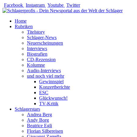
Zum
Facebook
Instagram
Youtube
Twitter
Inhalt
springen
Home
Rubriken
Titelstory
Schlager-News
Neuerscheinungen
Interviews
Biografien
CD-Rezension
Kolumne
Audio-Interviews
und noch viel mehr
Gewinnspiel
Konzertberichte
ESC
Glückwunsch!
TV-Kritik
Schlagerstars
Andrea Berg
Andy Borg
Beatrice Egli
Florian Silbereisen
Giovanni Zarrella