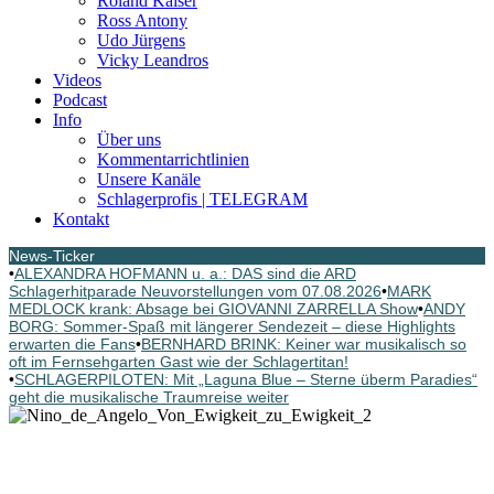
Roland Kaiser
Ross Antony
Udo Jürgens
Vicky Leandros
Videos
Podcast
Info
Über uns
Kommentarrichtlinien
Unsere Kanäle
Schlagerprofis | TELEGRAM
Kontakt
News-Ticker
•
ALEXANDRA HOFMANN u. a.: DAS sind die ARD
Schlagerhitparade Neuvorstellungen vom 07.08.2026
•
MARK
MEDLOCK krank: Absage bei GIOVANNI ZARRELLA Show
•
ANDY
BORG: Sommer-Spaß mit längerer Sendezeit – diese Highlights
erwarten die Fans
•
BERNHARD BRINK: Keiner war musikalisch so
oft im Fernsehgarten Gast wie der Schlagertitan!
•
SCHLAGERPILOTEN: Mit „Laguna Blue – Sterne überm Paradies“
geht die musikalische Traumreise weiter