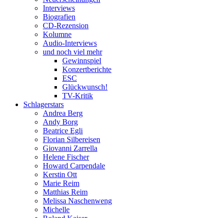
Interviews
Biografien
CD-Rezension
Kolumne
Audio-Interviews
und noch viel mehr
Gewinnspiel
Konzertberichte
ESC
Glückwunsch!
TV-Kritik
Schlagerstars
Andrea Berg
Andy Borg
Beatrice Egli
Florian Silbereisen
Giovanni Zarrella
Helene Fischer
Howard Carpendale
Kerstin Ott
Marie Reim
Matthias Reim
Melissa Naschenweng
Michelle