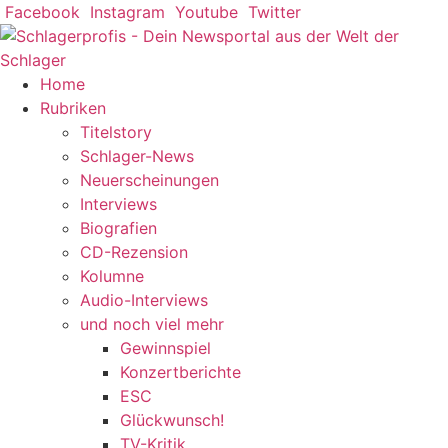
Zum
Facebook
Instagram
Youtube
Twitter
Inhalt
springen
Home
Rubriken
Titelstory
Schlager-News
Neuerscheinungen
Interviews
Biografien
CD-Rezension
Kolumne
Audio-Interviews
und noch viel mehr
Gewinnspiel
Konzertberichte
ESC
Glückwunsch!
TV-Kritik