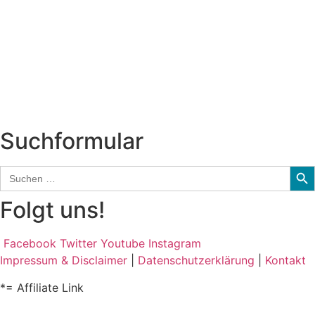
Neuerscheinungen
Interviews
Biographien
CD-Rezension
Kolumne
Audio-Interviews
und mehr…
Suchformular
Sear
Search
for:
Folgt uns!
Facebook
Twitter
Youtube
Instagram
Impressum & Disclaimer
|
Datenschutzerklärung
|
Kontakt
*= Affiliate Link