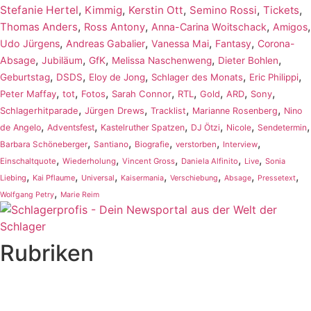
,
,
,
,
,
Stefanie Hertel
Kimmig
Kerstin Ott
Semino Rossi
Tickets
,
,
,
,
Thomas Anders
Ross Antony
Anna-Carina Woitschack
Amigos
,
,
,
,
Udo Jürgens
Andreas Gabalier
Vanessa Mai
Fantasy
Corona-
,
,
,
,
,
Absage
Jubiläum
GfK
Melissa Naschenweng
Dieter Bohlen
,
,
,
,
,
Geburtstag
DSDS
Eloy de Jong
Schlager des Monats
Eric Philippi
,
,
,
,
,
,
,
,
Peter Maffay
tot
Fotos
Sarah Connor
RTL
Gold
ARD
Sony
,
,
,
,
Schlagerhitparade
Jürgen Drews
Tracklist
Marianne Rosenberg
Nino
,
,
,
,
,
,
de Angelo
Adventsfest
Kastelruther Spatzen
DJ Ötzi
Nicole
Sendetermin
,
,
,
,
,
Barbara Schöneberger
Santiano
Biografie
verstorben
Interview
,
,
,
,
,
Einschaltquote
Wiederholung
Vincent Gross
Daniela Alfinito
Live
Sonia
,
,
,
,
,
,
,
Liebing
Kai Pflaume
Universal
Kaisermania
Verschiebung
Absage
Pressetext
,
Wolfgang Petry
Marie Reim
Rubriken
Titelstory
SchlagerNews