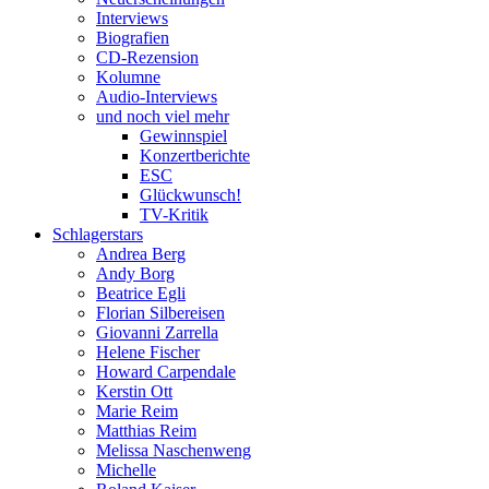
Interviews
Biografien
CD-Rezension
Kolumne
Audio-Interviews
und noch viel mehr
Gewinnspiel
Konzertberichte
ESC
Glückwunsch!
TV-Kritik
Schlagerstars
Andrea Berg
Andy Borg
Beatrice Egli
Florian Silbereisen
Giovanni Zarrella
Helene Fischer
Howard Carpendale
Kerstin Ott
Marie Reim
Matthias Reim
Melissa Naschenweng
Michelle