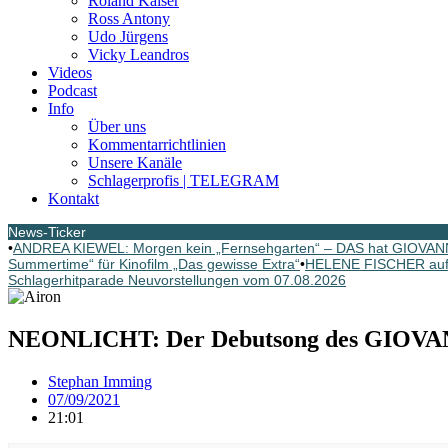
Roland Kaiser
Ross Antony
Udo Jürgens
Vicky Leandros
Videos
Podcast
Info
Über uns
Kommentarrichtlinien
Unsere Kanäle
Schlagerprofis | TELEGRAM
Kontakt
News-Ticker
•
ANDREA KIEWEL: Morgen kein „Fernsehgarten“ – DAS hat GIOVAN
Summertime“ für Kinofilm „Das gewisse Extra“
•
HELENE FISCHER auf R
Schlagerhitparade Neuvorstellungen vom 07.08.2026
NEONLICHT: Der Debutsong des GIOVANN
Stephan Imming
07/09/2021
21:01