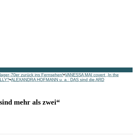
ager-70er zurück ins Fernsehen!
•
VANESSA MAI covert „In the
ELLY?
•
ALEXANDRA HOFMANN u. a.: DAS sind die ARD
nd mehr als zwei“