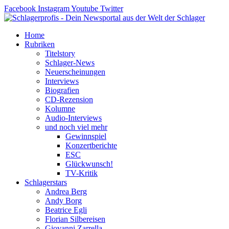
Zum
Facebook
Instagram
Youtube
Twitter
Inhalt
springen
Home
Rubriken
Titelstory
Schlager-News
Neuerscheinungen
Interviews
Biografien
CD-Rezension
Kolumne
Audio-Interviews
und noch viel mehr
Gewinnspiel
Konzertberichte
ESC
Glückwunsch!
TV-Kritik
Schlagerstars
Andrea Berg
Andy Borg
Beatrice Egli
Florian Silbereisen
Giovanni Zarrella