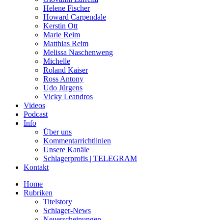
Helene Fischer
Howard Carpendale
Kerstin Ott
Marie Reim
Matthias Reim
Melissa Naschenweng
Michelle
Roland Kaiser
Ross Antony
Udo Jürgens
Vicky Leandros
Videos
Podcast
Info
Über uns
Kommentarrichtlinien
Unsere Kanäle
Schlagerprofis | TELEGRAM
Kontakt
Home
Rubriken
Titelstory
Schlager-News
Neuerscheinungen