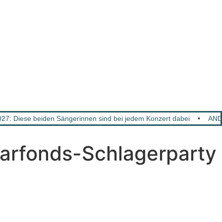
: Diese beiden Sängerinnen sind bei jedem Konzert dabei
•
AND
darfonds-Schlagerparty