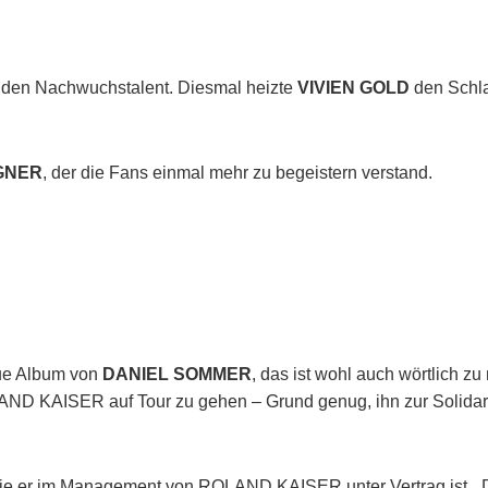
henden Nachwuchstalent. Diesmal heizte
VIVIEN GOLD
den Schlag
GNER
, der die Fans einmal mehr zu begeistern verstand.
eue Album von
DANIEL SOMMER
, das ist wohl auch wörtlich z
ND KAISER auf Tour zu gehen – Grund genug, ihn zur Solidarfo
ie er im Management von ROLAND KAISER unter Vertrag ist. „