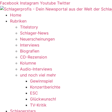
Zum
Facebook
Instagram
Youtube
Twitter
Inhalt
springen
Home
Rubriken
Titelstory
Schlager-News
Neuerscheinungen
Interviews
Biografien
CD-Rezension
Kolumne
Audio-Interviews
und noch viel mehr
Gewinnspiel
Konzertberichte
ESC
Glückwunsch!
TV-Kritik
Schlagerstars