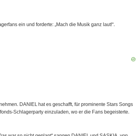
erfans ein und forderte: „Mach die Musik ganz laut!“.
u nehmen. DANIEL hat es geschafft, für prominente Stars Songs
nds-Schlagerparty einzuladen, wo er die Fans begeisterte.
Das war so nicht geplant“ sangen DANIEL und SASKIA, von