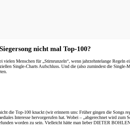
gersong nicht mal Top-100?
ei vielen Menschen für „Stirnrunzeln“, wenn jahrzehntelange Regeln e
ziellen Single-Charts Aufschluss. Und die (also zumindest die Single-
ten.
cht die Top-100 knackt (wir erinnern uns: Früher gingen die Songs reg
ediales Interesse hervorgerufen hat. Wobei – „abgerechnet wird zum Schl
t gefunden worden zu sein. Vielleicht hätte man lieber DIETER BOHLE