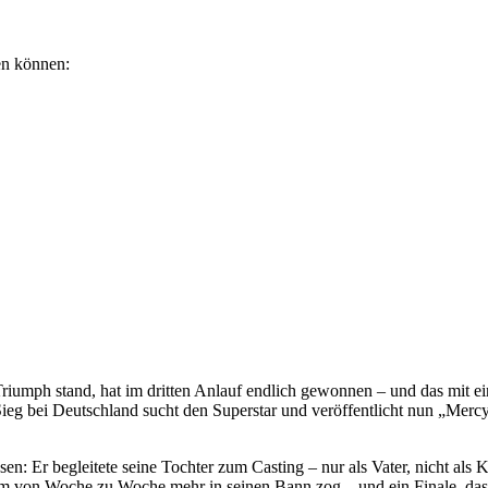
ben können:
h stand, hat im dritten Anlauf endlich gewonnen – und das mit einer
Sieg bei
Deutschland sucht den Superstar
und veröffentlicht nun „Mer
en: Er begleitete seine Tochter zum Casting – nur als Vater, nicht als K
ikum von Woche zu Woche mehr in seinen Bann zog – und ein Finale, das