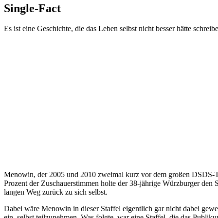
Single-Fact
Es ist eine Geschichte, die das Leben selbst nicht besser hätte schrei
Menowin, der 2005 und 2010 zweimal kurz vor dem großen DSDS-Triump
Prozent der Zuschauerstimmen holte der 38-jährige Würzburger den 
langen Weg zurück zu sich selbst.
Dabei wäre Menowin in dieser Staffel eigentlich gar nicht dabei gewes
ein, selbst teilzunehmen. Was folgte, war eine Staffel, die das Publ