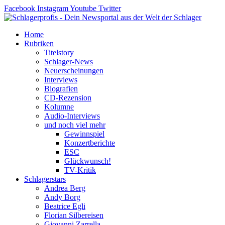
Zum
Facebook
Instagram
Youtube
Twitter
Inhalt
springen
Home
Rubriken
Titelstory
Schlager-News
Neuerscheinungen
Interviews
Biografien
CD-Rezension
Kolumne
Audio-Interviews
und noch viel mehr
Gewinnspiel
Konzertberichte
ESC
Glückwunsch!
TV-Kritik
Schlagerstars
Andrea Berg
Andy Borg
Beatrice Egli
Florian Silbereisen
Giovanni Zarrella