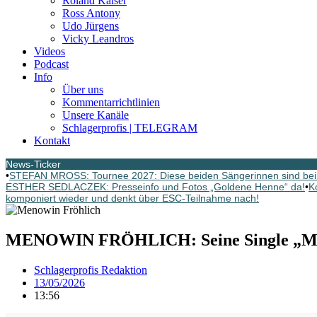
Roland Kaiser
Ross Antony
Udo Jürgens
Vicky Leandros
Videos
Podcast
Info
Über uns
Kommentarrichtlinien
Unsere Kanäle
Schlagerprofis | TELEGRAM
Kontakt
News-Ticker
•
STEFAN MROSS: Tournee 2027: Diese beiden Sängerinnen sind bei
ESTHER SEDLACZEK: Presseinfo und Fotos „Goldene Henne“ da!
•
K
komponiert wieder und denkt über ESC-Teilnahme nach!
MENOWIN FRÖHLICH: Seine Single „Merc
Schlagerprofis Redaktion
13/05/2026
13:56