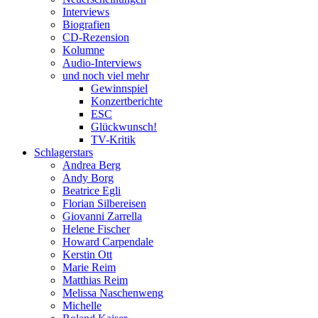
Interviews
Biografien
CD-Rezension
Kolumne
Audio-Interviews
und noch viel mehr
Gewinnspiel
Konzertberichte
ESC
Glückwunsch!
TV-Kritik
Schlagerstars
Andrea Berg
Andy Borg
Beatrice Egli
Florian Silbereisen
Giovanni Zarrella
Helene Fischer
Howard Carpendale
Kerstin Ott
Marie Reim
Matthias Reim
Melissa Naschenweng
Michelle