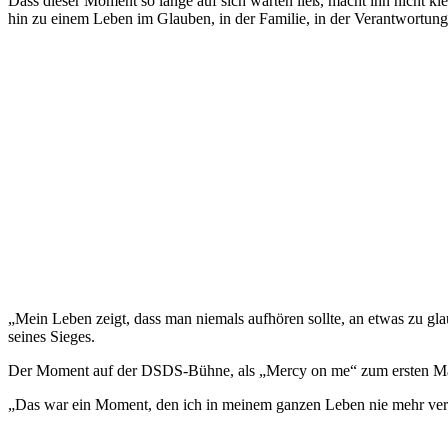
Dass dieser Moment so lange auf sich warten ließ, macht ihn nicht 
hin zu einem Leben im Glauben, in der Familie, in der Verantwortung
„Mein Leben zeigt, dass man niemals aufhören sollte, an etwas zu gla
seines Sieges.
Der Moment auf der DSDS-Bühne, als „Mercy on me“ zum ersten Mal 
„Das war ein Moment, den ich in meinem ganzen Leben nie mehr ver