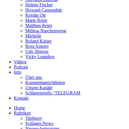
Helene Fischer
Howard Carpendale
Kerstin Ott
Marie Reim
Matthias Reim
Melissa Naschenweng
Michelle
Roland Kaiser
Ross Antony
Udo Jürgens
Vicky Leandros
Videos
Podcast
Info
Über uns
Kommentarrichtlinien
Unsere Kanäle
Schlagerprofis | TELEGRAM
Kontakt
Home
Rubriken
Titelstory
Schlager-News
Neuerscheinungen