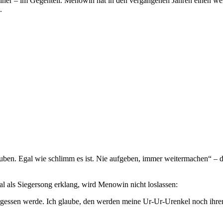
kleiner – im Gegenteil. Menowin hat in den vergangenen Jahren einen
.
uben. Egal wie schlimm es ist. Nie aufgeben, immer weitermachen“ – das
als Siegersong erklang, wird Menowin nicht loslassen:
gessen werde. Ich glaube, den werden meine Ur-Ur-Urenkel noch ihre