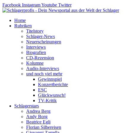
Zum
Facebook
Instagram
Youtube
Twitter
Inhalt
springen
Home
Rubriken
Titelstory
Schlager-News
Neuerscheinungen
Interviews
Biografien
CD-Rezension
Kolumne
Audio-Interviews
und noch viel mehr
Gewinnspiel
Konzertberichte
ESC
Glückwunsch!
TV-Kritik
Schlagerstars
Andrea Berg
Andy Borg
Beatrice Egli
Florian Silbereisen
Giovanni Zarrella