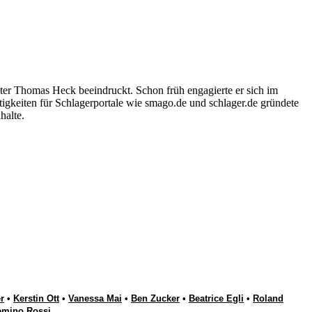
ter Thomas Heck beeindruckt. Schon früh engagierte er sich im
igkeiten für Schlagerportale wie smago.de und schlager.de gründete
halte.
r
•
Kerstin Ott
•
Vanessa Mai
•
Ben Zucker
•
Beatrice Egli
•
Roland
emino Rossi