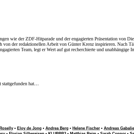
ngen wie der ZDF-Hitparade und der engagierten Präsentation von Die
 von der redaktionellen Arbeit von Günter Krenz inspirieren. Nach Tät
engagierten Team, legt er Wert auf gut recherchierte und unabhängige In
t stattgefunden hat…
Roselly
•
Eloy de Jong
•
Andrea Berg
•
Helene Fischer
•
Andreas Gabalie
asy
•
Florian Silbereisen
•
KLUBBB3
•
Matthias Reim
•
Sarah Connor
•
S