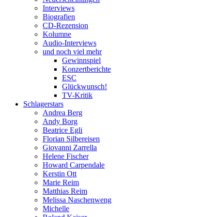
Interviews
Biografien
CD-Rezension
Kolumne
Audio-Interviews
und noch viel mehr
Gewinnspiel
Konzertberichte
ESC
Glückwunsch!
TV-Kritik
Schlagerstars
Andrea Berg
Andy Borg
Beatrice Egli
Florian Silbereisen
Giovanni Zarrella
Helene Fischer
Howard Carpendale
Kerstin Ott
Marie Reim
Matthias Reim
Melissa Naschenweng
Michelle