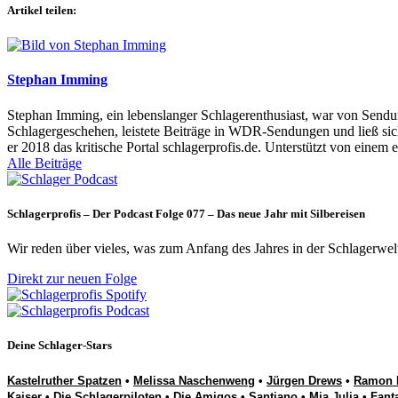
Artikel teilen:
Stephan Imming
Stephan Imming, ein lebenslanger Schlagerenthusiast, war von Sendu
Schlagergeschehen, leistete Beiträge in WDR-Sendungen und ließ sich
er 2018 das kritische Portal schlagerprofis.de. Unterstützt von einem 
Alle Beiträge
Schlagerprofis – Der Podcast Folge 077 – Das neue Jahr mit Silbereisen
Wir reden über vieles, was zum Anfang des Jahres in der Schlagerwel
Direkt zur neuen Folge
Deine Schlager-Stars
Kastelruther Spatzen
•
Melissa Naschenweng
•
Jürgen Drews
•
Ramon 
Kaiser
•
Die Schlagerpiloten
•
Die Amigos
•
Santiano
•
Mia Julia
•
Fant