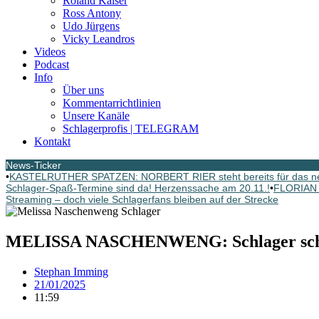
Roland Kaiser
Ross Antony
Udo Jürgens
Vicky Leandros
Videos
Podcast
Info
Über uns
Kommentarrichtlinien
Unsere Kanäle
Schlagerprofis | TELEGRAM
Kontakt
News-Ticker
•
KASTELRUTHER SPATZEN: NORBERT RIER steht bereits für das ne
Schlager-Spaß-Termine sind da! Herzenssache am 20.11.!
•
FLORIAN 
Streaming – doch viele Schlagerfans bleiben auf der Strecke
MELISSA NASCHENWENG: Schlager schlä
Stephan Imming
21/01/2025
11:59