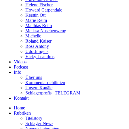
Helene Fischer
Howard Carpendale
Kerstin Ott
Marie Reim
Matthias Reim
Melissa Naschenweng
Michelle
Roland Kaiser
Ross Antony
Udo Jürgens
Vicky Leandros
Videos
Podcast
Info
Über uns
Kommentarrichtlinien
Unsere Kanäle
Schlagerprofis | TELEGRAM
Kontakt
Home
Rubriken
Titelstory
Schlager-News
Neuerscheinungen