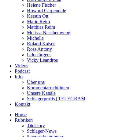
Helene Fischer
Howard Carpendale
Kerstin Ott
Marie Reim
Matthias Reim
Melissa Naschenweng
Michelle
Roland Kaiser
Ross Antony
Udo Jürgens
Vicky Leandros
Videos
Podcast
Info
Über uns
Kommentarrichtlinien
Unsere Kanäle
Schlagerprofis | TELEGRAM
Kontakt
Home
Rubriken
Titelstory
Schlager-News
Neuerscheinungen