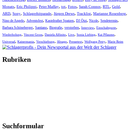
,
,
,
,
,
,
,
,
Monats
Eric Philippi
Peter Maffay
tot
Fotos
Sarah Connor
RTL
Gold
,
,
,
,
,
,
ARD
Sony
Schlagerhitparade
Jürgen Drews
Tracklist
Marianne Rosenberg
,
,
,
,
,
,
Nino de Angelo
Adventsfest
Kastelruther Spatzen
DJ Ötzi
Nicole
Sendetermin
,
,
,
,
,
,
Barbara Schöneberger
Santiano
Biografie
verstorben
Interview
Einschaltquote
,
,
,
,
,
,
Wiederholung
Vincent Gross
Daniela Alfinito
Live
Sonia Liebing
Kai Pflaume
,
,
,
,
,
,
Universal
Kaisermania
Verschiebung
Absage
Pressetext
Wolfgang Petry
Marie Reim
Rubriken
Titelstory
SchlagerNews
Neuerscheinungen
Interviews
Biographien
CD-Rezension
Kolumne
Audio-Interviews
und mehr…
Suchformular