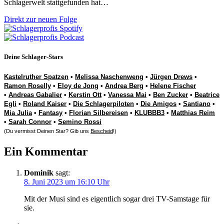
Schlagerwelt stattgefunden hat…
Direkt zur neuen Folge
Deine Schlager-Stars
Kastelruther Spatzen
•
Melissa Naschenweng
•
Jürgen Drews
•
Ramon Roselly
•
Eloy de Jong
•
Andrea Berg
•
Helene Fischer
•
Andreas Gabalier
•
Kerstin Ott
•
Vanessa Mai
•
Ben Zucker
•
Beatrice
Egli
•
Roland Kaiser
•
Die Schlagerpiloten
•
Die Amigos
•
Santiano
•
Mia Julia
•
Fantasy
•
Florian Silbereisen
•
KLUBBB3
•
Matthias Reim
•
Sarah Connor
•
Semino Rossi
(Du vermisst Deinen Star? Gib uns
Bescheid
!)
Ein Kommentar
Dominik
sagt:
8. Juni 2023 um 16:10 Uhr
Mit der Musi sind es eigentlich sogar drei TV-Samstage für
sie.