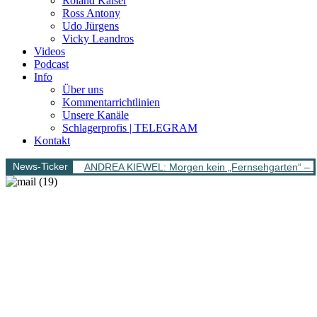
Roland Kaiser
Ross Antony
Udo Jürgens
Vicky Leandros
Videos
Podcast
Info
Über uns
Kommentarrichtlinien
Unsere Kanäle
Schlagerprofis | TELEGRAM
Kontakt
News-Ticker
ANDREA KIEWEL: Morgen kein „Fernsehgarten“ – 