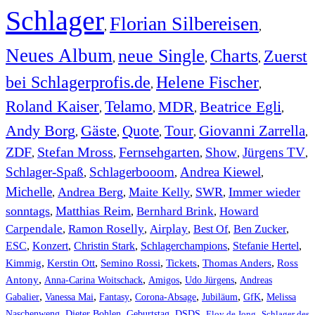
Schlager
Florian Silbereisen
,
,
Neues Album
neue Single
Charts
Zuerst
,
,
,
bei Schlagerprofis.de
Helene Fischer
,
,
Roland Kaiser
Telamo
MDR
Beatrice Egli
,
,
,
,
Andy Borg
Gäste
Quote
Tour
Giovanni Zarrella
,
,
,
,
,
ZDF
Stefan Mross
Fernsehgarten
Show
Jürgens TV
,
,
,
,
,
Schlager-Spaß
Schlagerbooom
Andrea Kiewel
,
,
,
Michelle
Andrea Berg
Maite Kelly
SWR
Immer wieder
,
,
,
,
sonntags
Matthias Reim
Bernhard Brink
Howard
,
,
,
Carpendale
Ramon Roselly
Airplay
Best Of
Ben Zucker
,
,
,
,
,
ESC
,
Konzert
,
Christin Stark
,
Schlagerchampions
,
Stefanie Hertel
,
Kimmig
,
Kerstin Ott
,
,
,
,
Semino Rossi
Tickets
Thomas Anders
Ross
,
,
,
,
Antony
Anna-Carina Woitschack
Amigos
Udo Jürgens
Andreas
,
,
,
,
,
,
Gabalier
Vanessa Mai
Fantasy
Corona-Absage
Jubiläum
GfK
Melissa
,
,
,
,
,
Naschenweng
Dieter Bohlen
Geburtstag
DSDS
Eloy de Jong
Schlager des