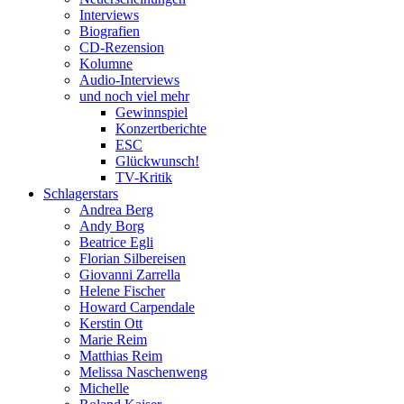
Interviews
Biografien
CD-Rezension
Kolumne
Audio-Interviews
und noch viel mehr
Gewinnspiel
Konzertberichte
ESC
Glückwunsch!
TV-Kritik
Schlagerstars
Andrea Berg
Andy Borg
Beatrice Egli
Florian Silbereisen
Giovanni Zarrella
Helene Fischer
Howard Carpendale
Kerstin Ott
Marie Reim
Matthias Reim
Melissa Naschenweng
Michelle