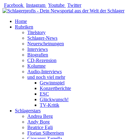
Zum
Facebook
Instagram
Youtube
Twitter
Inhalt
springen
Home
Rubriken
Titelstory
Schlager-News
Neuerscheinungen
Interviews
Biografien
CD-Rezension
Kolumne
Audio-Interviews
und noch viel mehr
Gewinnspiel
Konzertberichte
ESC
Glückwunsch!
TV-Kritik
Schlagerstars
Andrea Berg
Andy Borg
Beatrice Egli
Florian Silbereisen
Giovanni Zarrella