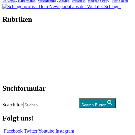
,
,
,
,
,
,
Universal
Kaisermania
Verschiebung
Absage
Pressetext
Wolfgang Petry
Marie Reim
Rubriken
Titelstory
SchlagerNews
Neuerscheinungen
Interviews
Biographien
CD-Rezension
Kolumne
Audio-Interviews
und mehr…
Suchformular
Search for:
Search Button
Folgt uns!
Facebook
Twitter
Youtube
Instagram