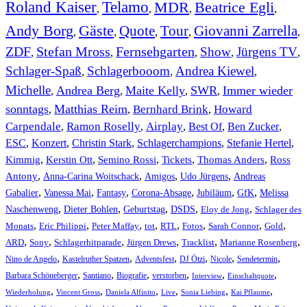
Roland Kaiser
Telamo
MDR
Beatrice Egli
,
,
,
,
Andy Borg
Gäste
Quote
Tour
Giovanni Zarrella
,
,
,
,
,
ZDF
Stefan Mross
Fernsehgarten
Show
Jürgens TV
,
,
,
,
,
Schlager-Spaß
Schlagerbooom
Andrea Kiewel
,
,
,
Michelle
Andrea Berg
Maite Kelly
SWR
Immer wieder
,
,
,
,
sonntags
Matthias Reim
Bernhard Brink
Howard
,
,
,
Carpendale
Ramon Roselly
Airplay
Best Of
Ben Zucker
,
,
,
,
,
ESC
,
Konzert
,
Christin Stark
,
Schlagerchampions
,
Stefanie Hertel
,
Kimmig
,
Kerstin Ott
,
,
,
,
Semino Rossi
Tickets
Thomas Anders
Ross
,
,
,
,
Antony
Anna-Carina Woitschack
Amigos
Udo Jürgens
Andreas
,
,
,
,
,
,
Gabalier
Vanessa Mai
Fantasy
Corona-Absage
Jubiläum
GfK
Melissa
,
,
,
,
,
Naschenweng
Dieter Bohlen
Geburtstag
DSDS
Eloy de Jong
Schlager des
,
,
,
,
,
,
,
,
Monats
Eric Philippi
Peter Maffay
tot
RTL
Fotos
Sarah Connor
Gold
,
,
,
,
,
,
ARD
Sony
Schlagerhitparade
Jürgen Drews
Tracklist
Marianne Rosenberg
,
,
,
,
,
,
Nino de Angelo
Kastelruther Spatzen
Adventsfest
DJ Ötzi
Nicole
Sendetermin
,
,
,
,
,
,
Barbara Schöneberger
Santiano
Biografie
verstorben
Interview
Einschaltquote
,
,
,
,
,
,
Wiederholung
Vincent Gross
Daniela Alfinito
Live
Sonia Liebing
Kai Pflaume