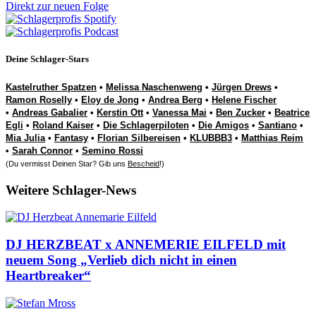
Direkt zur neuen Folge
Deine Schlager-Stars
Kastelruther Spatzen
•
Melissa Naschenweng
•
Jürgen Drews
•
Ramon Roselly
•
Eloy de Jong
•
Andrea Berg
•
Helene Fischer
•
Andreas Gabalier
•
Kerstin Ott
•
Vanessa Mai
•
Ben Zucker
•
Beatrice
Egli
•
Roland Kaiser
•
Die Schlagerpiloten
•
Die Amigos
•
Santiano
•
Mia Julia
•
Fantasy
•
Florian Silbereisen
•
KLUBBB3
•
Matthias Reim
•
Sarah Connor
•
Semino Rossi
(Du vermisst Deinen Star? Gib uns
Bescheid
!)
Weitere Schlager-News
DJ HERZBEAT x ANNEMERIE EILFELD mit
neuem Song „Verlieb dich nicht in einen
Heartbreaker“