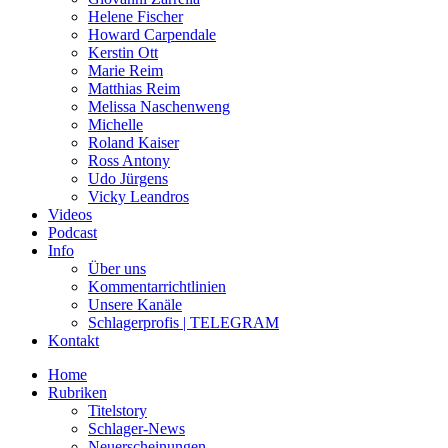
Helene Fischer
Howard Carpendale
Kerstin Ott
Marie Reim
Matthias Reim
Melissa Naschenweng
Michelle
Roland Kaiser
Ross Antony
Udo Jürgens
Vicky Leandros
Videos
Podcast
Info
Über uns
Kommentarrichtlinien
Unsere Kanäle
Schlagerprofis | TELEGRAM
Kontakt
Home
Rubriken
Titelstory
Schlager-News
Neuerscheinungen