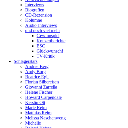
Interviews
Biografien
CD-Rezension
Kolumne
Audio-Interviews
und noch viel mehr
Gewinnspiel
Konzertberichte
ESC
Glückwunsch!
TV-Kritik
Schlagerstars
Andrea Berg
Andy Borg
Beatrice Egli
Florian Silbereisen
Giovanni Zarrella
Helene Fischer
Howard Carpendale
Kerstin Ott
Marie Reim
Matthias Reim
Melissa Naschenweng
Michelle