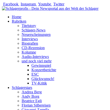
Zum
Facebook
Instagram
Youtube
Twitter
Inhalt
springen
Home
Rubriken
Titelstory
Schlager-News
Neuerscheinungen
Interviews
Biografien
CD-Rezension
Kolumne
Audio-Interviews
und noch viel mehr
Gewinnspiel
Konzertberichte
ESC
Glückwunsch!
TV-Kritik
Schlagerstars
Andrea Berg
Andy Borg
Beatrice Egli
Florian Silbereisen
Giovanni Zarrella