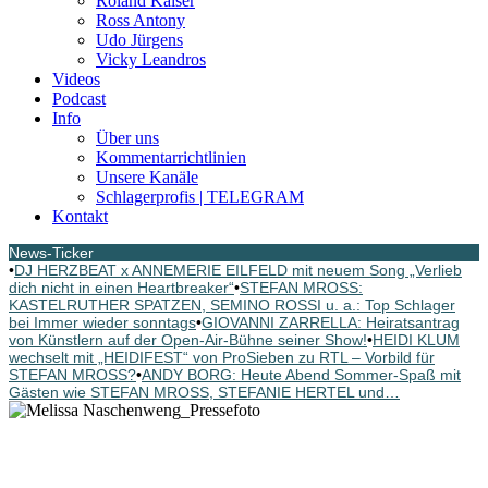
Roland Kaiser
Ross Antony
Udo Jürgens
Vicky Leandros
Videos
Podcast
Info
Über uns
Kommentarrichtlinien
Unsere Kanäle
Schlagerprofis | TELEGRAM
Kontakt
News-Ticker
•
DJ HERZBEAT x ANNEMERIE EILFELD mit neuem Song „Verlieb
dich nicht in einen Heartbreaker“
•
STEFAN MROSS:
KASTELRUTHER SPATZEN, SEMINO ROSSI u. a.: Top Schlager
bei Immer wieder sonntags
•
GIOVANNI ZARRELLA: Heiratsantrag
von Künstlern auf der Open-Air-Bühne seiner Show!
•
HEIDI KLUM
wechselt mit „HEIDIFEST“ von ProSieben zu RTL – Vorbild für
STEFAN MROSS?
•
ANDY BORG: Heute Abend Sommer-Spaß mit
Gästen wie STEFAN MROSS, STEFANIE HERTEL und…