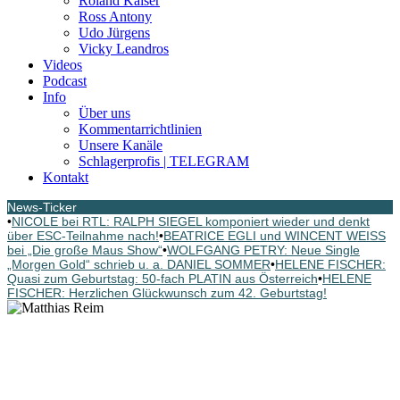
Roland Kaiser
Ross Antony
Udo Jürgens
Vicky Leandros
Videos
Podcast
Info
Über uns
Kommentarrichtlinien
Unsere Kanäle
Schlagerprofis | TELEGRAM
Kontakt
News-Ticker
•
NICOLE bei RTL: RALPH SIEGEL komponiert wieder und denkt
über ESC-Teilnahme nach!
•
BEATRICE EGLI und WINCENT WEISS
bei „Die große Maus Show“
•
WOLFGANG PETRY: Neue Single
„Morgen Gold“ schrieb u. a. DANIEL SOMMER
•
HELENE FISCHER:
Quasi zum Geburtstag: 50-fach PLATIN aus Österreich
•
HELENE
FISCHER: Herzlichen Glückwunsch zum 42. Geburtstag!