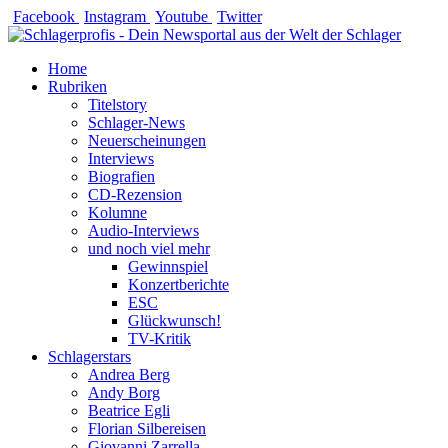
Zum
Facebook
Instagram
Youtube
Twitter
Inhalt
springen
Home
Rubriken
Titelstory
Schlager-News
Neuerscheinungen
Interviews
Biografien
CD-Rezension
Kolumne
Audio-Interviews
und noch viel mehr
Gewinnspiel
Konzertberichte
ESC
Glückwunsch!
TV-Kritik
Schlagerstars
Andrea Berg
Andy Borg
Beatrice Egli
Florian Silbereisen
Giovanni Zarrella