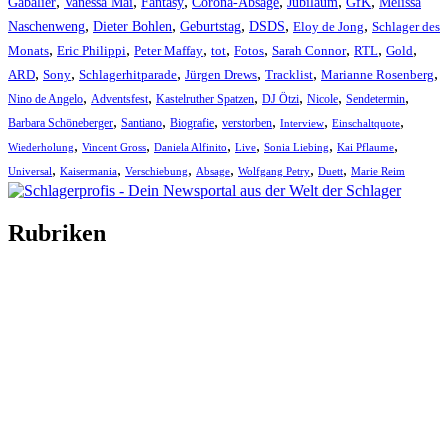
,
,
,
,
,
,
Gabalier
Vanessa Mai
Fantasy
Corona-Absage
Jubiläum
GfK
Melissa
,
,
,
,
,
Naschenweng
Dieter Bohlen
Geburtstag
DSDS
Eloy de Jong
Schlager des
,
,
,
,
,
,
,
,
Monats
Eric Philippi
Peter Maffay
tot
Fotos
Sarah Connor
RTL
Gold
,
,
,
,
,
,
ARD
Sony
Schlagerhitparade
Jürgen Drews
Tracklist
Marianne Rosenberg
,
,
,
,
,
,
Nino de Angelo
Adventsfest
Kastelruther Spatzen
DJ Ötzi
Nicole
Sendetermin
,
,
,
,
,
,
Barbara Schöneberger
Santiano
Biografie
verstorben
Interview
Einschaltquote
,
,
,
,
,
,
Wiederholung
Vincent Gross
Daniela Alfinito
Live
Sonia Liebing
Kai Pflaume
,
,
,
,
,
,
Universal
Kaisermania
Verschiebung
Absage
Wolfgang Petry
Duett
Marie Reim
Rubriken
Titelstory
SchlagerNews
Neuerscheinungen
Interviews
Biographien
CD-Rezension
Kolumne
Audio-Interviews
und mehr…