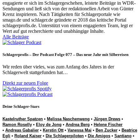
engagierte er sich im Schlagergeschehen, leistete Beiträge in WDR-
Sendungen und ließ sich von der redaktionellen Arbeit von Günter
Krenz inspirieren. Nach Tätigkeiten für Schlagerportale wie
smago.de und schlager.de gründete er 2018 das kritische Portal
schlagerprofis.de. Unterstützt von einem engagierten Team, legt er
Wert auf gut recherchierte und unabhängige Inhalte.
Alle Beiträge
Schlagerprofis – Der Podcast Folge 077 – Das neue Jahr mit Silbereisen
Wir reden über vieles, was zum Anfang des Jahres in der
Schlagerwelt stattgefunden hat…
Direkt zur neuen Folge
Deine Schlager-Stars
Kastelruther Spatzen
•
Melissa Naschenweng
•
Jürgen Drews
•
Ramon Roselly
•
Eloy de Jong
•
Andrea Berg
•
Helene Fischer
•
Andreas Gabalier
•
Kerstin Ott
•
Vanessa Mai
•
Ben Zucker
•
Beatrice
Egli
•
Roland Kaiser
•
Die Schlagerpiloten
•
Die Amigos
•
Santiano
•