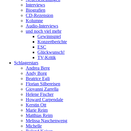
Interviews
Biografien
CD-Rezension
Kolumne
Audio-Interviews
und noch viel mehr
Gewinnspiel
Konzertberichte
ESC
Glückwunsch!
TV-Kritik
Schlagerstars
Andrea Berg
Andy Borg
Beatrice Egli
Florian Silbereisen
Giovanni Zarrella
Helene Fischer
Howard Carpendale
Kerstin Ott
Marie Reim
Matthias Reim
Melissa Naschenweng
Michelle