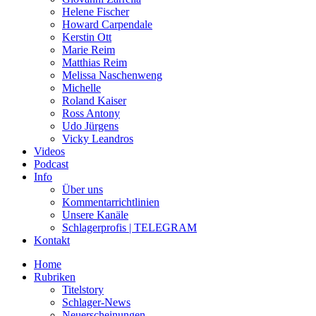
Helene Fischer
Howard Carpendale
Kerstin Ott
Marie Reim
Matthias Reim
Melissa Naschenweng
Michelle
Roland Kaiser
Ross Antony
Udo Jürgens
Vicky Leandros
Videos
Podcast
Info
Über uns
Kommentarrichtlinien
Unsere Kanäle
Schlagerprofis | TELEGRAM
Kontakt
Home
Rubriken
Titelstory
Schlager-News
Neuerscheinungen