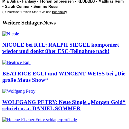
Mia Julia
•
Fantasy
•
Florian Silbereisen
•
KLUBBB3
•
Matthias Reim
•
Sarah Connor
•
Semino Rossi
(Du vermisst Deinen Star? Gib uns
Bescheid
!)
Weitere Schlager-News
NICOLE bei RTL: RALPH SIEGEL komponiert
wieder und denkt über ESC-Teilnahme nach!
BEATRICE EGLI und WINCENT WEISS bei „Die
große Maus Show“
WOLFGANG PETRY: Neue Single „Morgen Gold“
schrieb u. a. DANIEL SOMMER