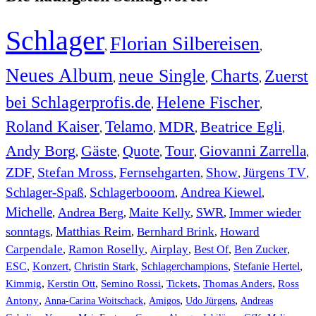
Schlager
Florian Silbereisen
,
,
Neues Album
neue Single
Charts
Zuerst
,
,
,
bei Schlagerprofis.de
Helene Fischer
,
,
Roland Kaiser
Telamo
MDR
Beatrice Egli
,
,
,
,
Andy Borg
Gäste
Quote
Tour
Giovanni Zarrella
,
,
,
,
,
ZDF
Stefan Mross
Fernsehgarten
Show
Jürgens TV
,
,
,
,
,
Schlager-Spaß
Schlagerbooom
Andrea Kiewel
,
,
,
Michelle
Andrea Berg
Maite Kelly
SWR
Immer wieder
,
,
,
,
sonntags
Matthias Reim
Bernhard Brink
Howard
,
,
,
Carpendale
Ramon Roselly
Airplay
Best Of
Ben Zucker
,
,
,
,
,
ESC
,
Konzert
,
Christin Stark
,
Schlagerchampions
,
Stefanie Hertel
,
Kimmig
,
Kerstin Ott
,
,
,
,
Semino Rossi
Tickets
Thomas Anders
Ross
,
,
,
,
Antony
Anna-Carina Woitschack
Amigos
Udo Jürgens
Andreas