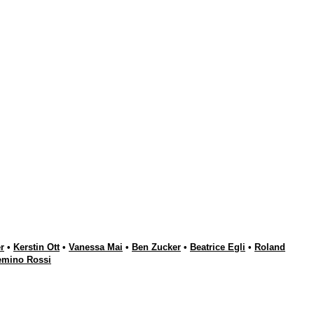
r
•
Kerstin Ott
•
Vanessa Mai
•
Ben Zucker
•
Beatrice Egli
•
Roland
emino Rossi