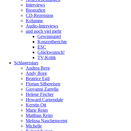
Interviews
Biografien
CD-Rezension
Kolumne
Audio-Interviews
und noch viel mehr
Gewinnspiel
Konzertberichte
ESC
Glückwunsch!
TV-Kritik
Schlagerstars
Andrea Berg
Andy Borg
Beatrice Egli
Florian Silbereisen
Giovanni Zarrella
Helene Fischer
Howard Carpendale
Kerstin Ott
Marie Reim
Matthias Reim
Melissa Naschenweng
Michelle