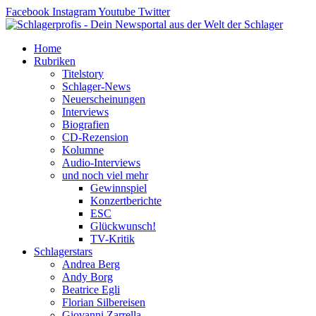
Zum
Facebook
Instagram
Youtube
Twitter
Inhalt
springen
Home
Rubriken
Titelstory
Schlager-News
Neuerscheinungen
Interviews
Biografien
CD-Rezension
Kolumne
Audio-Interviews
und noch viel mehr
Gewinnspiel
Konzertberichte
ESC
Glückwunsch!
TV-Kritik
Schlagerstars
Andrea Berg
Andy Borg
Beatrice Egli
Florian Silbereisen
Giovanni Zarrella