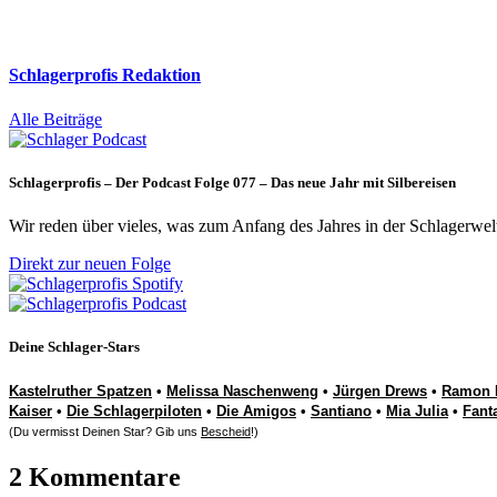
Schlagerprofis Redaktion
Alle Beiträge
Schlagerprofis – Der Podcast Folge 077 – Das neue Jahr mit Silbereisen
Wir reden über vieles, was zum Anfang des Jahres in der Schlagerwel
Direkt zur neuen Folge
Deine Schlager-Stars
Kastelruther Spatzen
•
Melissa Naschenweng
•
Jürgen Drews
•
Ramon 
Kaiser
•
Die Schlagerpiloten
•
Die Amigos
•
Santiano
•
Mia Julia
•
Fant
(Du vermisst Deinen Star? Gib uns
Bescheid
!)
2 Kommentare