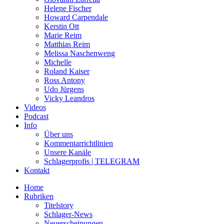
Helene Fischer
Howard Carpendale
Kerstin Ott
Marie Reim
Matthias Reim
Melissa Naschenweng
Michelle
Roland Kaiser
Ross Antony
Udo Jürgens
Vicky Leandros
Videos
Podcast
Info
Über uns
Kommentarrichtlinien
Unsere Kanäle
Schlagerprofis | TELEGRAM
Kontakt
Home
Rubriken
Titelstory
Schlager-News
Neuerscheinungen