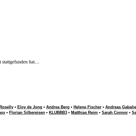
t stattgefunden hat…
Roselly
•
Eloy de Jong
•
Andrea Berg
•
Helene Fischer
•
Andreas Gabalie
asy
•
Florian Silbereisen
•
KLUBBB3
•
Matthias Reim
•
Sarah Connor
•
S