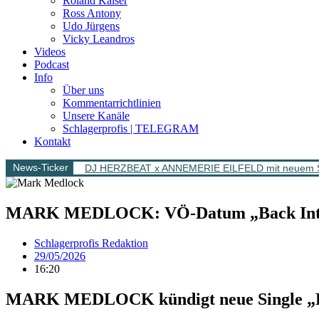
Roland Kaiser
Ross Antony
Udo Jürgens
Vicky Leandros
Videos
Podcast
Info
Über uns
Kommentarrichtlinien
Unsere Kanäle
Schlagerprofis | TELEGRAM
Kontakt
News-Ticker
DJ HERZBEAT x ANNEMERIE EILFELD mit neuem Song 
MARK MEDLOCK: VÖ-Datum „Back Into t
Schlagerprofis Redaktion
29/05/2026
16:20
MARK MEDLOCK kündigt neue Single „Ba