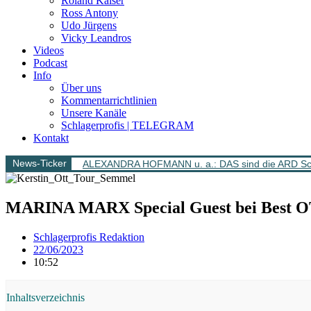
Roland Kaiser
Ross Antony
Udo Jürgens
Vicky Leandros
Videos
Podcast
Info
Über uns
Kommentarrichtlinien
Unsere Kanäle
Schlagerprofis | TELEGRAM
Kontakt
News-Ticker
ALEXANDRA HOFMANN u. a.: DAS sind die ARD Sch
MARINA MARX Special Guest bei Best 
Schlagerprofis Redaktion
22/06/2023
10:52
Inhaltsverzeichnis