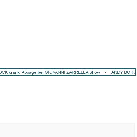
K krank: Absage bei GIOVANNI ZARRELLA Show
•
ANDY BORG: S