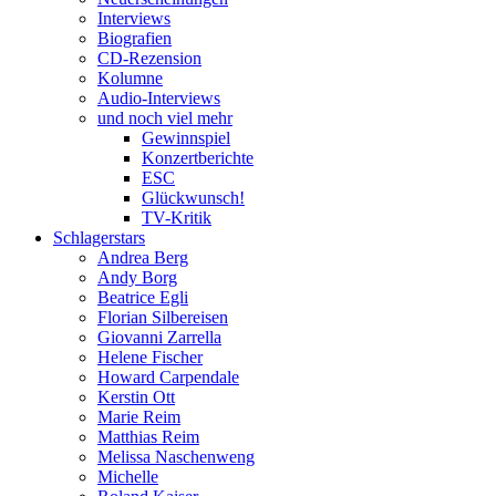
Interviews
Biografien
CD-Rezension
Kolumne
Audio-Interviews
und noch viel mehr
Gewinnspiel
Konzertberichte
ESC
Glückwunsch!
TV-Kritik
Schlagerstars
Andrea Berg
Andy Borg
Beatrice Egli
Florian Silbereisen
Giovanni Zarrella
Helene Fischer
Howard Carpendale
Kerstin Ott
Marie Reim
Matthias Reim
Melissa Naschenweng
Michelle