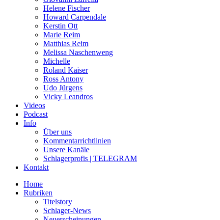
Helene Fischer
Howard Carpendale
Kerstin Ott
Marie Reim
Matthias Reim
Melissa Naschenweng
Michelle
Roland Kaiser
Ross Antony
Udo Jürgens
Vicky Leandros
Videos
Podcast
Info
Über uns
Kommentarrichtlinien
Unsere Kanäle
Schlagerprofis | TELEGRAM
Kontakt
Home
Rubriken
Titelstory
Schlager-News
Neuerscheinungen