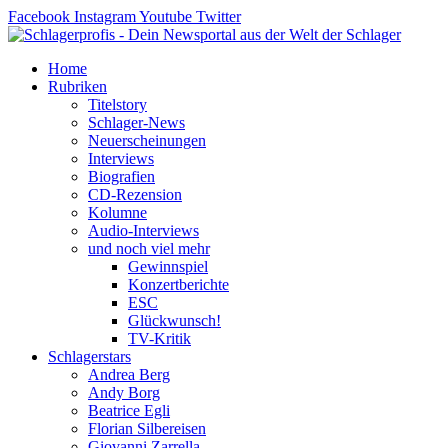
Zum
Facebook
Instagram
Youtube
Twitter
Inhalt
springen
Home
Rubriken
Titelstory
Schlager-News
Neuerscheinungen
Interviews
Biografien
CD-Rezension
Kolumne
Audio-Interviews
und noch viel mehr
Gewinnspiel
Konzertberichte
ESC
Glückwunsch!
TV-Kritik
Schlagerstars
Andrea Berg
Andy Borg
Beatrice Egli
Florian Silbereisen
Giovanni Zarrella