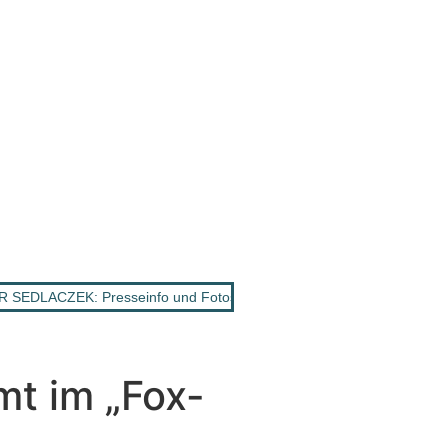
SEDLACZEK: Presseinfo und Fotos „Goldene Henne“ da!
•
Kolum
t im „Fox-