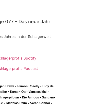
ge 077 – Das neue Jahr
s Jahres in der Schlagerwelt
gen Drews
•
Ramon Roselly
•
Eloy de
alier
•
Kerstin Ott
•
Vanessa Mai
•
hlagerpiloten
•
Die Amigos
•
Santiano
B3
•
Matthias Reim
•
Sarah Connor
•