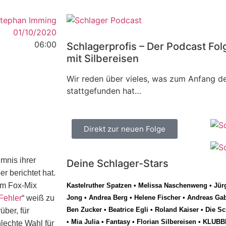
tephan Imming
01/10/2020
06:00
Schlagerprofis – Der Podcast Fol
mit Silbereisen
Wir reden über vieles, was zum Anfang de
stattgefunden hat…
Direkt zur neuen Folge
mnis ihrer
Deine Schlager-Stars
r berichtet hat.
im Fox-Mix
Kastelruther Spatzen
•
Melissa Naschenweng
•
Jür
 Fehler
“ weiß zu
Jong
•
Andrea Berg
•
Helene Fischer
•
Andreas Gab
Ben Zucker
•
Beatrice Egli
•
Roland Kaiser
•
Die Sc
über, für
•
Mia Julia
•
Fantasy
•
Florian Silbereisen
•
KLUBB
lechte Wahl für