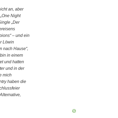
icht an, aber
e „One Night
Single „Der
bereisens
pions“ – und ein
er Löwin
en nach Hause“,
 bin in einem
et und hatten
ter und in der
be mich
ntry haben die
chlussfeier
Alternative,