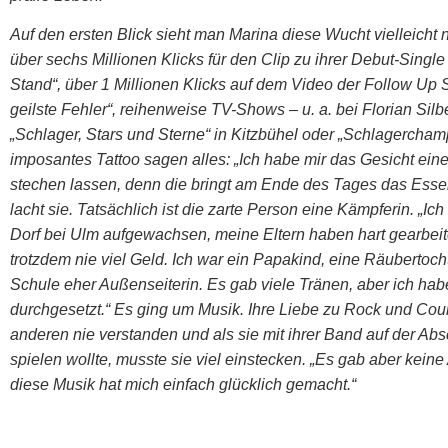
Auf den ersten Blick sieht man Marina diese Wucht vielleicht n
über sechs Millionen Klicks für den Clip zu ihrer Debut-Singl
Stand“, über 1 Millionen Klicks auf dem Video der Follow Up 
geilste Fehler“, reihenweise TV-Shows – u. a. bei Florian Sil
„Schlager, Stars und Sterne“ in Kitzbühel oder „Schlagercham
imposantes Tattoo sagen alles: „Ich habe mir das Gesicht ein
stechen lassen, denn die bringt am Ende des Tages das Ess
lacht sie. Tatsächlich ist die zarte Person eine Kämpferin. „Ich
Dorf bei Ulm aufgewachsen, meine Eltern haben hart gearbeit
trotzdem nie viel Geld. Ich war ein Papakind, eine Räubertoch
Schule eher Außenseiterin. Es gab viele Tränen, aber ich ha
durchgesetzt.“ Es ging um Musik. Ihre Liebe zu Rock und Cou
anderen nie verstanden und als sie mit ihrer Band auf der Abs
spielen wollte, musste sie viel einstecken. „Es gab aber keine 
diese Musik hat mich einfach glücklich gemacht.“