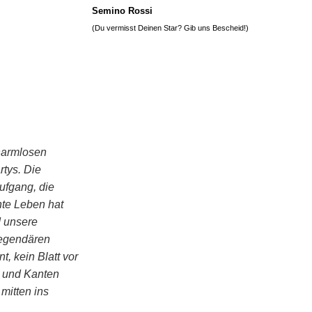
Semino Rossi
(Du vermisst Deinen Star? Gib uns
Bescheid
!)
 harmlosen
tys. Die
fgang, die
hte Leben hat
d unsere
legendären
t, kein Blatt vor
n und Kanten
mitten ins