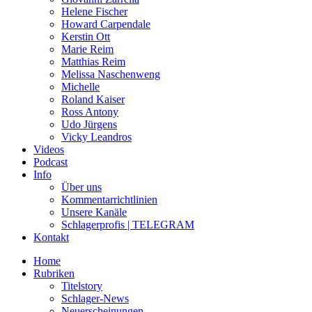
Helene Fischer
Howard Carpendale
Kerstin Ott
Marie Reim
Matthias Reim
Melissa Naschenweng
Michelle
Roland Kaiser
Ross Antony
Udo Jürgens
Vicky Leandros
Videos
Podcast
Info
Über uns
Kommentarrichtlinien
Unsere Kanäle
Schlagerprofis | TELEGRAM
Kontakt
Home
Rubriken
Titelstory
Schlager-News
Neuerscheinungen