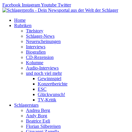
Zum
Facebook
Instagram
Youtube
Twitter
Inhalt
springen
Home
Rubriken
Titelstory
Schlager-News
Neuerscheinungen
Interviews
Biografien
CD-Rezension
Kolumne
Audio-Interviews
und noch viel mehr
Gewinnspiel
Konzertberichte
ESC
Glückwunsch!
TV-Kritik
Schlagerstars
Andrea Berg
Andy Borg
Beatrice Egli
Florian Silbereisen
Giovanni Zarrella