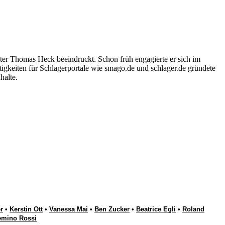
ter Thomas Heck beeindruckt. Schon früh engagierte er sich im
igkeiten für Schlagerportale wie smago.de und schlager.de gründete
halte.
r
•
Kerstin Ott
•
Vanessa Mai
•
Ben Zucker
•
Beatrice Egli
•
Roland
emino Rossi