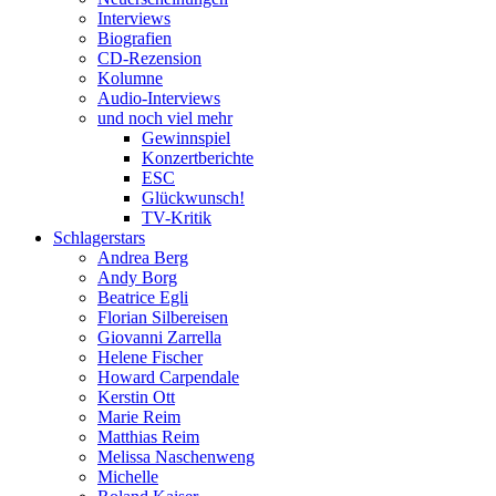
Interviews
Biografien
CD-Rezension
Kolumne
Audio-Interviews
und noch viel mehr
Gewinnspiel
Konzertberichte
ESC
Glückwunsch!
TV-Kritik
Schlagerstars
Andrea Berg
Andy Borg
Beatrice Egli
Florian Silbereisen
Giovanni Zarrella
Helene Fischer
Howard Carpendale
Kerstin Ott
Marie Reim
Matthias Reim
Melissa Naschenweng
Michelle