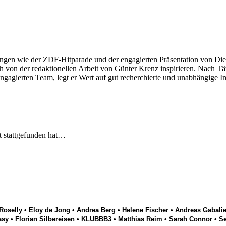
ngen wie der ZDF-Hitparade und der engagierten Präsentation von Die
 von der redaktionellen Arbeit von Günter Krenz inspirieren. Nach Tät
engagierten Team, legt er Wert auf gut recherchierte und unabhängige In
t stattgefunden hat…
Roselly
•
Eloy de Jong
•
Andrea Berg
•
Helene Fischer
•
Andreas Gabalie
asy
•
Florian Silbereisen
•
KLUBBB3
•
Matthias Reim
•
Sarah Connor
•
S