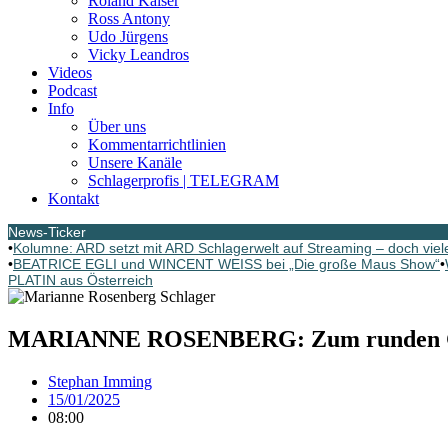
Roland Kaiser
Ross Antony
Udo Jürgens
Vicky Leandros
Videos
Podcast
Info
Über uns
Kommentarrichtlinien
Unsere Kanäle
Schlagerprofis | TELEGRAM
Kontakt
News-Ticker
•
Kolumne: ARD setzt mit ARD Schlagerwelt auf Streaming – doch viele
•
BEATRICE EGLI und WINCENT WEISS bei „Die große Maus Show“
•
PLATIN aus Österreich
MARIANNE ROSENBERG: Zum runden Gebu
Stephan Imming
15/01/2025
08:00