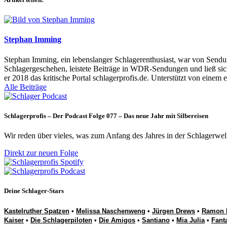
Stephan Imming
Stephan Imming, ein lebenslanger Schlagerenthusiast, war von Sendu
Schlagergeschehen, leistete Beiträge in WDR-Sendungen und ließ sich
er 2018 das kritische Portal schlagerprofis.de. Unterstützt von einem 
Alle Beiträge
Schlagerprofis – Der Podcast Folge 077 – Das neue Jahr mit Silbereisen
Wir reden über vieles, was zum Anfang des Jahres in der Schlagerwel
Direkt zur neuen Folge
Deine Schlager-Stars
Kastelruther Spatzen
•
Melissa Naschenweng
•
Jürgen Drews
•
Ramon 
Kaiser
•
Die Schlagerpiloten
•
Die Amigos
•
Santiano
•
Mia Julia
•
Fant