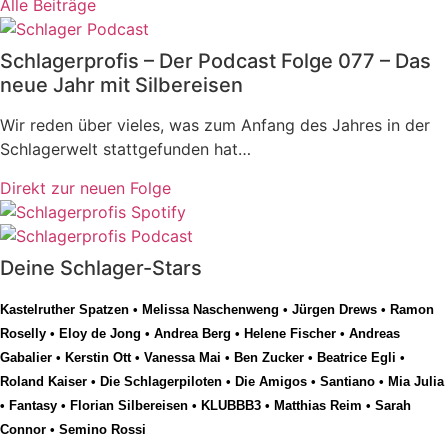
Alle Beiträge
Schlagerprofis – Der Podcast Folge 077 – Das
neue Jahr mit Silbereisen
Wir reden über vieles, was zum Anfang des Jahres in der
Schlagerwelt stattgefunden hat…
Direkt zur neuen Folge
Deine Schlager-Stars
Kastelruther Spatzen
•
Melissa Naschenweng
•
Jürgen Drews
•
Ramon
Roselly
•
Eloy de Jong
•
Andrea Berg
•
Helene Fischer
•
Andreas
Gabalier
•
Kerstin Ott
•
Vanessa Mai
•
Ben Zucker
•
Beatrice Egli
•
Roland Kaiser
•
Die Schlagerpiloten
•
Die Amigos
•
Santiano
•
Mia Julia
•
Fantasy
•
Florian Silbereisen
•
KLUBBB3
•
Matthias Reim
•
Sarah
Connor
•
Semino Rossi