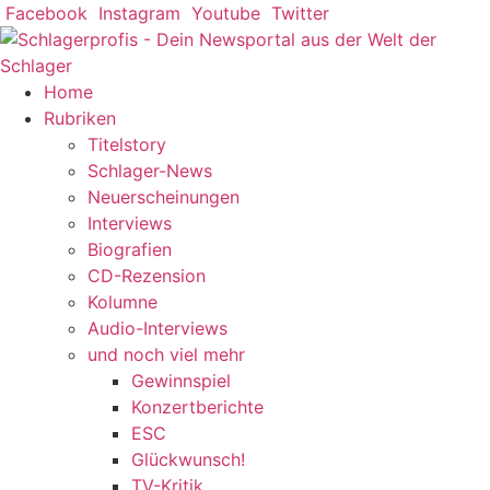
Zum
Facebook
Instagram
Youtube
Twitter
Inhalt
springen
Home
Rubriken
Titelstory
Schlager-News
Neuerscheinungen
Interviews
Biografien
CD-Rezension
Kolumne
Audio-Interviews
und noch viel mehr
Gewinnspiel
Konzertberichte
ESC
Glückwunsch!
TV-Kritik