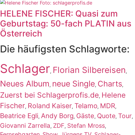
HELENE FISCHER: Quasi zum
Geburtstag: 50-fach PLATIN aus
Österreich
Die häufigsten Schlagworte:
Schlager
Florian Silbereisen
,
,
Neues Album
neue Single
Charts
,
,
,
Zuerst bei Schlagerprofis.de
Helene
,
Fischer
Roland Kaiser
Telamo
MDR
,
,
,
,
Beatrice Egli
Andy Borg
Gäste
Quote
Tour
,
,
,
,
,
Giovanni Zarrella
ZDF
Stefan Mross
,
,
,
Fernsehgarten
Show
Jürgens TV
Schlager-
,
,
,