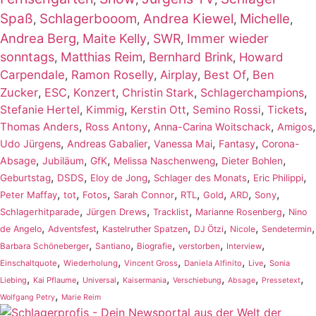
Spaß
Schlagerbooom
Andrea Kiewel
Michelle
,
,
,
,
Andrea Berg
Maite Kelly
SWR
Immer wieder
,
,
,
sonntags
Matthias Reim
Bernhard Brink
,
,
,
Howard
Carpendale
,
Ramon Roselly
,
Airplay
,
Best Of
,
Ben
Zucker
,
ESC
,
Konzert
,
,
,
Christin Stark
Schlagerchampions
,
,
,
,
,
Stefanie Hertel
Kimmig
Kerstin Ott
Semino Rossi
Tickets
,
,
,
,
Thomas Anders
Ross Antony
Anna-Carina Woitschack
Amigos
,
,
,
,
Udo Jürgens
Andreas Gabalier
Vanessa Mai
Fantasy
Corona-
,
,
,
,
,
Absage
Jubiläum
GfK
Melissa Naschenweng
Dieter Bohlen
,
,
,
,
,
Geburtstag
DSDS
Eloy de Jong
Schlager des Monats
Eric Philippi
,
,
,
,
,
,
,
,
Peter Maffay
tot
Fotos
Sarah Connor
RTL
Gold
ARD
Sony
,
,
,
,
Schlagerhitparade
Jürgen Drews
Tracklist
Marianne Rosenberg
Nino
,
,
,
,
,
,
de Angelo
Adventsfest
Kastelruther Spatzen
DJ Ötzi
Nicole
Sendetermin
,
,
,
,
,
Barbara Schöneberger
Santiano
Biografie
verstorben
Interview
,
,
,
,
,
Einschaltquote
Wiederholung
Vincent Gross
Daniela Alfinito
Live
Sonia
,
,
,
,
,
,
,
Liebing
Kai Pflaume
Universal
Kaisermania
Verschiebung
Absage
Pressetext
,
Wolfgang Petry
Marie Reim