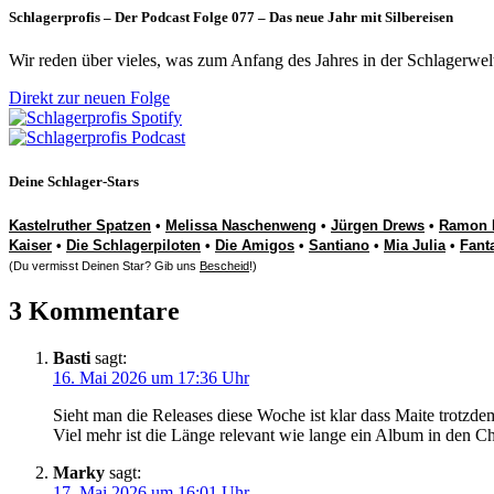
Schlagerprofis – Der Podcast Folge 077 – Das neue Jahr mit Silbereisen
Wir reden über vieles, was zum Anfang des Jahres in der Schlagerwel
Direkt zur neuen Folge
Deine Schlager-Stars
Kastelruther Spatzen
•
Melissa Naschenweng
•
Jürgen Drews
•
Ramon 
Kaiser
•
Die Schlagerpiloten
•
Die Amigos
•
Santiano
•
Mia Julia
•
Fant
(Du vermisst Deinen Star? Gib uns
Bescheid
!)
3 Kommentare
Basti
sagt:
16. Mai 2026 um 17:36 Uhr
Sieht man die Releases diese Woche ist klar dass Maite trotzdem 
Viel mehr ist die Länge relevant wie lange ein Album in den Cha
Marky
sagt:
17. Mai 2026 um 16:01 Uhr