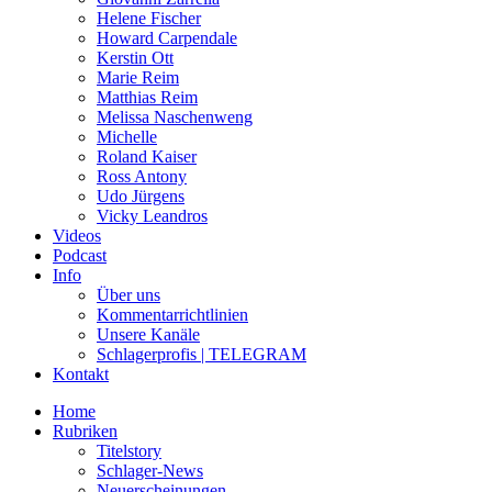
Helene Fischer
Howard Carpendale
Kerstin Ott
Marie Reim
Matthias Reim
Melissa Naschenweng
Michelle
Roland Kaiser
Ross Antony
Udo Jürgens
Vicky Leandros
Videos
Podcast
Info
Über uns
Kommentarrichtlinien
Unsere Kanäle
Schlagerprofis | TELEGRAM
Kontakt
Home
Rubriken
Titelstory
Schlager-News
Neuerscheinungen