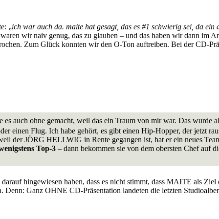
e: „
ich war auch da. maite hat gesagt, das es #1 schwierig sei, da ei
 waren wir naiv genug, das zu glauben – und das haben wir dann im Arti
rochen. Zum Glück konnten wir den O-Ton auftreiben. Bei der CD-Präs
tte es auch ohne gemacht, weil das ein Traum von mir war. Das wurde al
 oder einen Flug. Ich habe gehört, es gibt einen Hip-Hopper, der jetzt ra
weil der JÖRG HELLWIG in Rente gegangen ist, hat er ein neues Team g
wenigstens Top-3
– dann bekommen sie von dem obersten Chef auf die 
 darauf hingewiesen haben, dass es nicht stimmt, dass MAITE als Zie
n. Denn: Ganz OHNE CD-Präsentation landeten die letzten Studioalben