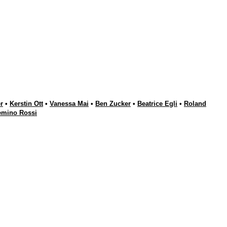
r
•
Kerstin Ott
•
Vanessa Mai
•
Ben Zucker
•
Beatrice Egli
•
Roland
emino Rossi