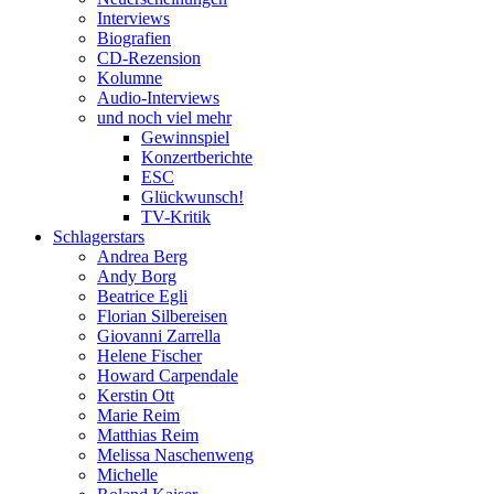
Interviews
Biografien
CD-Rezension
Kolumne
Audio-Interviews
und noch viel mehr
Gewinnspiel
Konzertberichte
ESC
Glückwunsch!
TV-Kritik
Schlagerstars
Andrea Berg
Andy Borg
Beatrice Egli
Florian Silbereisen
Giovanni Zarrella
Helene Fischer
Howard Carpendale
Kerstin Ott
Marie Reim
Matthias Reim
Melissa Naschenweng
Michelle