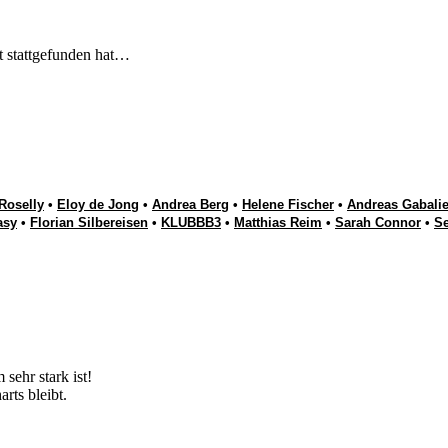
t stattgefunden hat…
Roselly
•
Eloy de Jong
•
Andrea Berg
•
Helene Fischer
•
Andreas Gabalie
asy
•
Florian Silbereisen
•
KLUBBB3
•
Matthias Reim
•
Sarah Connor
•
S
sehr stark ist!
rts bleibt.