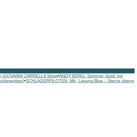
ei GIOVANNI ZARRELLA Show
•
ANDY BORG: Sommer-Spaß mit
hlagertitan!
•
SCHLAGERPILOTEN: Mit „Laguna Blue – Sterne überm