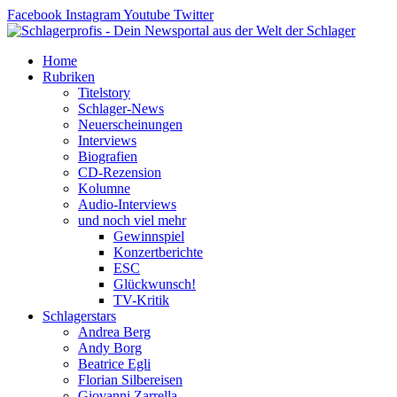
Zum
Facebook
Instagram
Youtube
Twitter
Inhalt
springen
Home
Rubriken
Titelstory
Schlager-News
Neuerscheinungen
Interviews
Biografien
CD-Rezension
Kolumne
Audio-Interviews
und noch viel mehr
Gewinnspiel
Konzertberichte
ESC
Glückwunsch!
TV-Kritik
Schlagerstars
Andrea Berg
Andy Borg
Beatrice Egli
Florian Silbereisen
Giovanni Zarrella