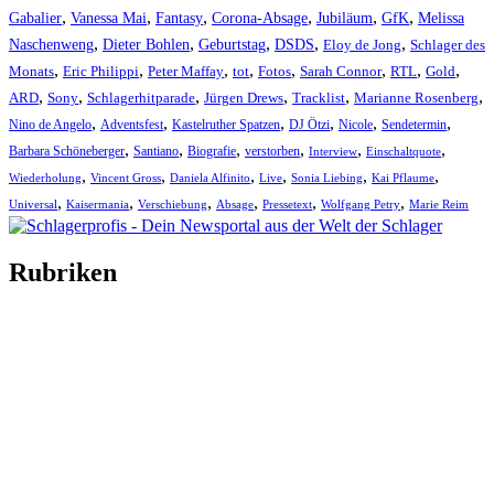
,
,
,
,
,
,
Gabalier
Vanessa Mai
Fantasy
Corona-Absage
Jubiläum
GfK
Melissa
,
,
,
,
,
Naschenweng
Dieter Bohlen
Geburtstag
DSDS
Eloy de Jong
Schlager des
,
,
,
,
,
,
,
,
Monats
Eric Philippi
Peter Maffay
tot
Fotos
Sarah Connor
RTL
Gold
,
,
,
,
,
,
ARD
Sony
Schlagerhitparade
Jürgen Drews
Tracklist
Marianne Rosenberg
,
,
,
,
,
,
Nino de Angelo
Adventsfest
Kastelruther Spatzen
DJ Ötzi
Nicole
Sendetermin
,
,
,
,
,
,
Barbara Schöneberger
Santiano
Biografie
verstorben
Interview
Einschaltquote
,
,
,
,
,
,
Wiederholung
Vincent Gross
Daniela Alfinito
Live
Sonia Liebing
Kai Pflaume
,
,
,
,
,
,
Universal
Kaisermania
Verschiebung
Absage
Pressetext
Wolfgang Petry
Marie Reim
Rubriken
Titelstory
SchlagerNews
Neuerscheinungen
Interviews
Biographien
CD-Rezension
Kolumne
Audio-Interviews
und mehr…