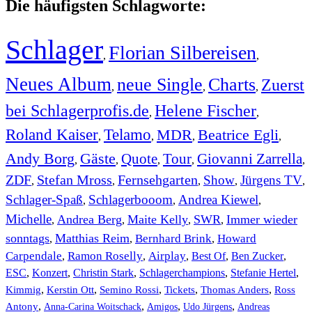
Die häufigsten Schlagworte:
Schlager
Florian Silbereisen
,
,
Neues Album
neue Single
Charts
Zuerst
,
,
,
bei Schlagerprofis.de
Helene Fischer
,
,
Roland Kaiser
Telamo
MDR
Beatrice Egli
,
,
,
,
Andy Borg
Gäste
Quote
Tour
Giovanni Zarrella
,
,
,
,
,
ZDF
Stefan Mross
Fernsehgarten
Show
Jürgens TV
,
,
,
,
,
Schlager-Spaß
Schlagerbooom
Andrea Kiewel
,
,
,
Michelle
Andrea Berg
Maite Kelly
SWR
Immer wieder
,
,
,
,
sonntags
Matthias Reim
Bernhard Brink
Howard
,
,
,
Carpendale
Ramon Roselly
Airplay
Best Of
Ben Zucker
,
,
,
,
,
ESC
,
Konzert
,
Christin Stark
,
Schlagerchampions
,
Stefanie Hertel
,
Kimmig
,
Kerstin Ott
,
,
,
,
Semino Rossi
Tickets
Thomas Anders
Ross
,
,
,
,
Antony
Anna-Carina Woitschack
Amigos
Udo Jürgens
Andreas