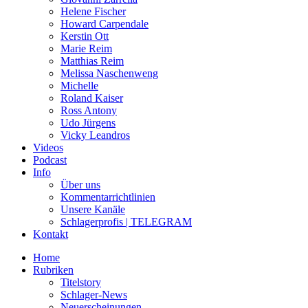
Helene Fischer
Howard Carpendale
Kerstin Ott
Marie Reim
Matthias Reim
Melissa Naschenweng
Michelle
Roland Kaiser
Ross Antony
Udo Jürgens
Vicky Leandros
Videos
Podcast
Info
Über uns
Kommentarrichtlinien
Unsere Kanäle
Schlagerprofis | TELEGRAM
Kontakt
Home
Rubriken
Titelstory
Schlager-News
Neuerscheinungen