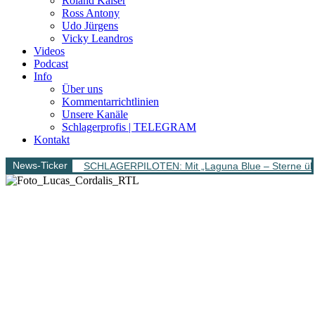
Roland Kaiser
Ross Antony
Udo Jürgens
Vicky Leandros
Videos
Podcast
Info
Über uns
Kommentarrichtlinien
Unsere Kanäle
Schlagerprofis | TELEGRAM
Kontakt
News-Ticker
SCHLAGERPILOTEN: Mit „Laguna Blue – Sterne über