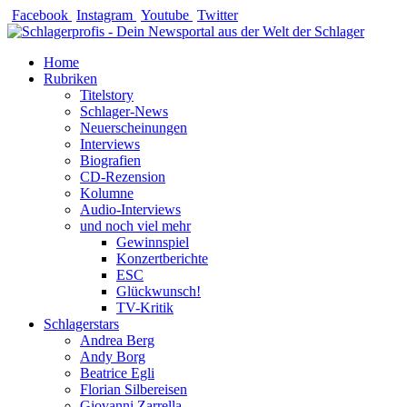
Zum
Facebook
Instagram
Youtube
Twitter
Inhalt
springen
Home
Rubriken
Titelstory
Schlager-News
Neuerscheinungen
Interviews
Biografien
CD-Rezension
Kolumne
Audio-Interviews
und noch viel mehr
Gewinnspiel
Konzertberichte
ESC
Glückwunsch!
TV-Kritik
Schlagerstars
Andrea Berg
Andy Borg
Beatrice Egli
Florian Silbereisen
Giovanni Zarrella