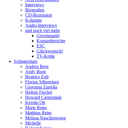
Interviews
Biografien
CD-Rezension
Kolumne
Audio-Interviews
und noch viel mehr
Gewinnspiel
Konzertberichte
ESC
Glückwunsch!
TV-Kritik
Schlagerstars
Andrea Berg
Andy Borg
Beatrice Egli
Florian Silbereisen
Giovanni Zarrella
Helene Fischer
Howard Carpendale
Kerstin Ott
Marie Reim
Matthias Reim
Melissa Naschenweng
Michelle