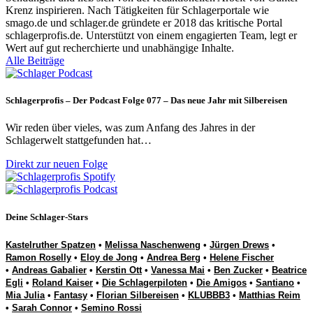
Krenz inspirieren. Nach Tätigkeiten für Schlagerportale wie
smago.de und schlager.de gründete er 2018 das kritische Portal
schlagerprofis.de. Unterstützt von einem engagierten Team, legt er
Wert auf gut recherchierte und unabhängige Inhalte.
Alle Beiträge
Schlagerprofis – Der Podcast Folge 077 – Das neue Jahr mit Silbereisen
Wir reden über vieles, was zum Anfang des Jahres in der
Schlagerwelt stattgefunden hat…
Direkt zur neuen Folge
Deine Schlager-Stars
Kastelruther Spatzen
•
Melissa Naschenweng
•
Jürgen Drews
•
Ramon Roselly
•
Eloy de Jong
•
Andrea Berg
•
Helene Fischer
•
Andreas Gabalier
•
Kerstin Ott
•
Vanessa Mai
•
Ben Zucker
•
Beatrice
Egli
•
Roland Kaiser
•
Die Schlagerpiloten
•
Die Amigos
•
Santiano
•
Mia Julia
•
Fantasy
•
Florian Silbereisen
•
KLUBBB3
•
Matthias Reim
•
Sarah Connor
•
Semino Rossi