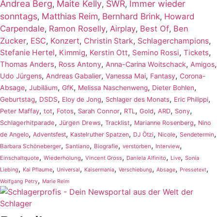
Andrea Berg
Maite Kelly
SWR
Immer wieder
,
,
,
sonntags
Matthias Reim
Bernhard Brink
,
,
,
Howard
Carpendale
,
Ramon Roselly
,
Airplay
,
Best Of
,
Ben
Zucker
,
ESC
,
Konzert
,
,
,
Christin Stark
Schlagerchampions
,
,
,
,
,
Stefanie Hertel
Kimmig
Kerstin Ott
Semino Rossi
Tickets
,
,
,
,
Thomas Anders
Ross Antony
Anna-Carina Woitschack
Amigos
,
,
,
,
Udo Jürgens
Andreas Gabalier
Vanessa Mai
Fantasy
Corona-
,
,
,
,
,
Absage
Jubiläum
GfK
Melissa Naschenweng
Dieter Bohlen
,
,
,
,
,
Geburtstag
DSDS
Eloy de Jong
Schlager des Monats
Eric Philippi
,
,
,
,
,
,
,
,
Peter Maffay
tot
Fotos
Sarah Connor
RTL
Gold
ARD
Sony
,
,
,
,
Schlagerhitparade
Jürgen Drews
Tracklist
Marianne Rosenberg
Nino
,
,
,
,
,
,
de Angelo
Adventsfest
Kastelruther Spatzen
DJ Ötzi
Nicole
Sendetermin
,
,
,
,
,
Barbara Schöneberger
Santiano
Biografie
verstorben
Interview
,
,
,
,
,
Einschaltquote
Wiederholung
Vincent Gross
Daniela Alfinito
Live
Sonia
,
,
,
,
,
,
,
Liebing
Kai Pflaume
Universal
Kaisermania
Verschiebung
Absage
Pressetext
,
Wolfgang Petry
Marie Reim