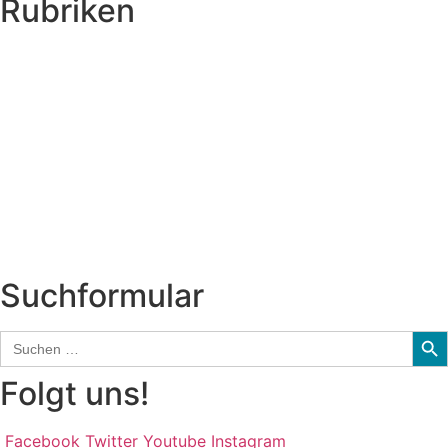
Rubriken
Titelstory
SchlagerNews
Neuerscheinungen
Interviews
Biographien
CD-Rezension
Kolumne
Audio-Interviews
und mehr…
Suchformular
Sear
Search
for:
Folgt uns!
Facebook
Twitter
Youtube
Instagram