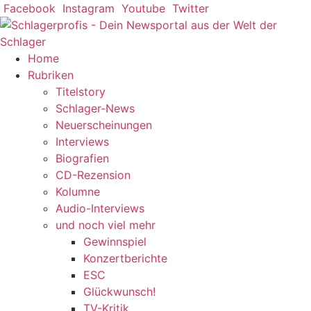
Zum
Facebook
Instagram
Youtube
Twitter
Inhalt
springen
Home
Rubriken
Titelstory
Schlager-News
Neuerscheinungen
Interviews
Biografien
CD-Rezension
Kolumne
Audio-Interviews
und noch viel mehr
Gewinnspiel
Konzertberichte
ESC
Glückwunsch!
TV-Kritik