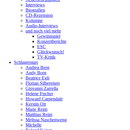
Interviews
Biografien
CD-Rezension
Kolumne
Audio-Interviews
und noch viel mehr
Gewinnspiel
Konzertberichte
ESC
Glückwunsch!
TV-Kritik
Schlagerstars
Andrea Berg
Andy Borg
Beatrice Egli
Florian Silbereisen
Giovanni Zarrella
Helene Fischer
Howard Carpendale
Kerstin Ott
Marie Reim
Matthias Reim
Melissa Naschenweng
Michelle