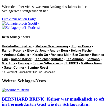
Wir reden über vieles, was zum Anfang des Jahres in der
Schlagerwelt stattgefunden hat…
Direkt zur neuen Folge
Deine Schlager-Stars
Kastelruther Spatzen
•
Melissa Naschenweng
•
Jürgen Drews
•
Ramon Roselly
•
Eloy de Jong
•
Andrea Berg
•
Helene Fischer
•
Andreas Gabalier
•
Kerstin Ott
•
Vanessa Mai
•
Ben Zucker
•
Beatrice
Egli
•
Roland Kaiser
•
Die Schlagerpiloten
•
Die Amigos
•
Santiano
•
Mia Julia
•
Fantasy
•
Florian Silbereisen
•
KLUBBB3
•
Matthias Reim
•
Sarah Connor
•
Semino Rossi
(Du vermisst Deinen Star? Gib uns
Bescheid
!)
Weitere Schlager-News
BERNHARD BRINK: Keiner war musikalisch so oft
im Fernsehgarten Gast wie der Schlagertitan!