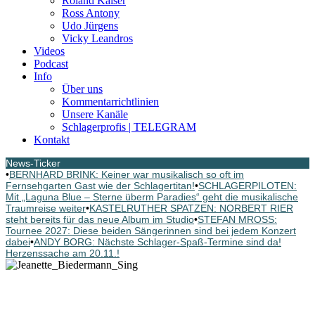
Roland Kaiser
Ross Antony
Udo Jürgens
Vicky Leandros
Videos
Podcast
Info
Über uns
Kommentarrichtlinien
Unsere Kanäle
Schlagerprofis | TELEGRAM
Kontakt
News-Ticker
•
BERNHARD BRINK: Keiner war musikalisch so oft im
Fernsehgarten Gast wie der Schlagertitan!
•
SCHLAGERPILOTEN:
Mit „Laguna Blue – Sterne überm Paradies“ geht die musikalische
Traumreise weiter
•
KASTELRUTHER SPATZEN: NORBERT RIER
steht bereits für das neue Album im Studio
•
STEFAN MROSS:
Tournee 2027: Diese beiden Sängerinnen sind bei jedem Konzert
dabei
•
ANDY BORG: Nächste Schlager-Spaß-Termine sind da!
Herzenssache am 20.11.!