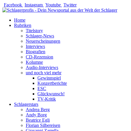
Zum
Facebook
Instagram
Youtube
Twitter
Inhalt
springen
Home
Rubriken
Titelstory
Schlager-News
Neuerscheinungen
Interviews
Biografien
CD-Rezension
Kolumne
Audio-Interviews
und noch viel mehr
Gewinnspiel
Konzertberichte
ESC
Glückwunsch!
TV-Kritik
Schlagerstars
Andrea Berg
Andy Borg
Beatrice Egli
Florian Silbereisen
Giovanni Zarrella