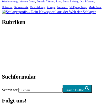
,
,
,
,
,
,
Wiederholung
Vincent Gross
Daniela Alfinito
Live
Sonia Liebing
Kai Pflaume
,
,
,
,
,
,
Universal
Kaisermania
Verschiebung
Absage
Pressetext
Wolfgang Petry
Marie Reim
Rubriken
Titelstory
SchlagerNews
Neuerscheinungen
Interviews
Biographien
CD-Rezension
Kolumne
Audio-Interviews
und mehr…
Suchformular
Search for:
Search Button
Folgt uns!