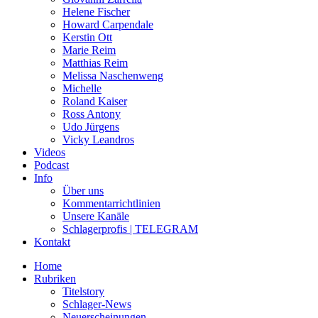
Helene Fischer
Howard Carpendale
Kerstin Ott
Marie Reim
Matthias Reim
Melissa Naschenweng
Michelle
Roland Kaiser
Ross Antony
Udo Jürgens
Vicky Leandros
Videos
Podcast
Info
Über uns
Kommentarrichtlinien
Unsere Kanäle
Schlagerprofis | TELEGRAM
Kontakt
Home
Rubriken
Titelstory
Schlager-News
Neuerscheinungen