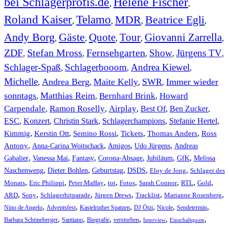
bei Schlagerprofis.de
Helene Fischer
,
,
Roland Kaiser
Telamo
MDR
Beatrice Egli
,
,
,
,
Andy Borg
Gäste
Quote
Tour
Giovanni Zarrella
,
,
,
,
,
ZDF
Stefan Mross
Fernsehgarten
Show
Jürgens TV
,
,
,
,
,
Schlager-Spaß
Schlagerbooom
Andrea Kiewel
,
,
,
Michelle
Andrea Berg
Maite Kelly
SWR
Immer wieder
,
,
,
,
sonntags
Matthias Reim
Bernhard Brink
Howard
,
,
,
Carpendale
Ramon Roselly
Airplay
Best Of
Ben Zucker
,
,
,
,
,
ESC
,
Konzert
,
Christin Stark
,
Schlagerchampions
,
Stefanie Hertel
,
Kimmig
,
Kerstin Ott
,
,
,
,
Semino Rossi
Tickets
Thomas Anders
Ross
,
,
,
,
Antony
Anna-Carina Woitschack
Amigos
Udo Jürgens
Andreas
,
,
,
,
,
,
Gabalier
Vanessa Mai
Fantasy
Corona-Absage
Jubiläum
GfK
Melissa
,
,
,
,
,
Naschenweng
Dieter Bohlen
Geburtstag
DSDS
Eloy de Jong
Schlager des
,
,
,
,
,
,
,
,
Monats
Eric Philippi
Peter Maffay
tot
Fotos
Sarah Connor
RTL
Gold
,
,
,
,
,
,
ARD
Sony
Schlagerhitparade
Jürgen Drews
Tracklist
Marianne Rosenberg
,
,
,
,
,
,
Nino de Angelo
Adventsfest
Kastelruther Spatzen
DJ Ötzi
Nicole
Sendetermin
,
,
,
,
,
,
Barbara Schöneberger
Santiano
Biografie
verstorben
Interview
Einschaltquote