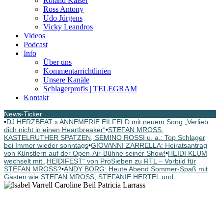
Roland Kaiser
Ross Antony
Udo Jürgens
Vicky Leandros
Videos
Podcast
Info
Über uns
Kommentarrichtlinien
Unsere Kanäle
Schlagerprofis | TELEGRAM
Kontakt
News-Ticker
•
DJ HERZBEAT x ANNEMERIE EILFELD mit neuem Song „Verlieb
dich nicht in einen Heartbreaker“
•
STEFAN MROSS:
KASTELRUTHER SPATZEN, SEMINO ROSSI u. a.: Top Schlager
bei Immer wieder sonntags
•
GIOVANNI ZARRELLA: Heiratsantrag
von Künstlern auf der Open-Air-Bühne seiner Show!
•
HEIDI KLUM
wechselt mit „HEIDIFEST“ von ProSieben zu RTL – Vorbild für
STEFAN MROSS?
•
ANDY BORG: Heute Abend Sommer-Spaß mit
Gästen wie STEFAN MROSS, STEFANIE HERTEL und…