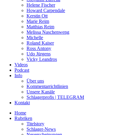
Helene Fischer
Howard Carpendale
Kerstin Ott
Marie Reim
Matthias Reim
Melissa Naschenweng
Michelle
Roland Kaiser
Ross Antony
Udo Jürgens
Vicky Leandros
Videos
Podcast
Info
Über uns
Kommentarrichtlinien
Unsere Kanäle
Schlagerprofis | TELEGRAM
Kontakt
Home
Rubriken
Titelstory
Schlager-News
Neuerscheinungen