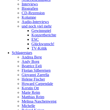
Interviews
Biografien
CD-Rezension
Kolumne
Audio-Interviews
und noch viel mehr
Gewinnspiel
Konzertberichte
ESC
Glückwunsch!
TV-Kritik
Schlagerstars
Andrea Berg
Andy Borg
Beatrice Egli
Florian Silbereisen
Giovanni Zarrella
Helene Fischer
Howard Carpendale
Kerstin Ott
Marie Reim
Matthias Reim
Melissa Naschenweng
Michelle