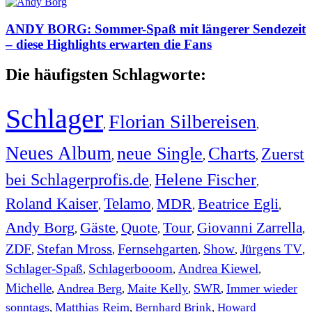
ANDY BORG: Sommer-Spaß mit längerer Sendezeit
– diese Highlights erwarten die Fans
Die häufigsten Schlagworte:
Schlager
Florian Silbereisen
,
,
Neues Album
neue Single
Charts
Zuerst
,
,
,
bei Schlagerprofis.de
Helene Fischer
,
,
Roland Kaiser
Telamo
MDR
Beatrice Egli
,
,
,
,
Andy Borg
Gäste
Quote
Tour
Giovanni Zarrella
,
,
,
,
,
ZDF
Stefan Mross
Fernsehgarten
Show
Jürgens TV
,
,
,
,
,
Schlager-Spaß
Schlagerbooom
Andrea Kiewel
,
,
,
Michelle
Andrea Berg
Maite Kelly
SWR
Immer wieder
,
,
,
,
sonntags
Matthias Reim
Bernhard Brink
Howard
,
,
,