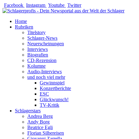
Zum
Facebook
Instagram
Youtube
Twitter
Inhalt
springen
Home
Rubriken
Titelstory
Schlager-News
Neuerscheinungen
Interviews
Biografien
CD-Rezension
Kolumne
Audio-Interviews
und noch viel mehr
Gewinnspiel
Konzertberichte
ESC
Glückwunsch!
TV-Kritik
Schlagerstars
Andrea Berg
Andy Borg
Beatrice Egli
Florian Silbereisen
Giovanni Zarrella