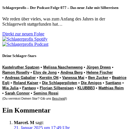
Schlagerprofis – Der Podcast Folge 077 – Das neue Jahr mit Silbereisen
Wir reden über vieles, was zum Anfang des Jahres in der
Schlagerwelt stattgefunden hat…
Direkt zur neuen Folge
Deine Schlager-Stars
Kastelruther Spatzen
•
Melissa Naschenweng
•
Jürgen Drews
•
Ramon Roselly
•
Eloy de Jong
•
Andrea Berg
•
Helene Fischer
•
Andreas Gabalier
•
Kerstin Ott
•
Vanessa Mai
•
Ben Zucker
•
Beatrice
Egli
•
Roland Kaiser
•
Die Schlagerpiloten
•
Die Amigos
•
Santiano
•
Mia Julia
•
Fantasy
•
Florian Silbereisen
•
KLUBBB3
•
Matthias Reim
•
Sarah Connor
•
Semino Rossi
(Du vermisst Deinen Star? Gib uns
Bescheid
!)
Ein Kommentar
Marcel. M
sagt:
21. Januar 2025 um 17:49 Uhr