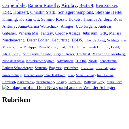
Carpendale
Ramon Roselly
Airplay
Best Of
Ben Zucker
,
,
,
,
,
ESC
,
Konzert
,
Christin Stark
,
Schlagerchampions
,
Stefanie Hertel
,
Kimmig
,
Kerstin Ott
,
,
,
,
Semino Rossi
Tickets
Thomas Anders
Ross
,
,
,
,
Antony
Anna-Carina Woitschack
Amigos
Udo Jürgens
Andreas
,
,
,
,
,
,
Gabalier
Vanessa Mai
Fantasy
Corona-Absage
Jubiläum
GfK
Melissa
,
,
,
,
,
Naschenweng
Dieter Bohlen
Geburtstag
DSDS
Eloy de Jong
Schlager des
,
,
,
,
,
,
,
,
Monats
Eric Philippi
Peter Maffay
tot
RTL
Fotos
Sarah Connor
Gold
,
,
,
,
,
,
ARD
Sony
Schlagerhitparade
Jürgen Drews
Tracklist
Marianne Rosenberg
,
,
,
,
,
,
Nino de Angelo
Kastelruther Spatzen
Adventsfest
DJ Ötzi
Nicole
Sendetermin
,
,
,
,
,
,
Barbara Schöneberger
Santiano
Biografie
verstorben
Interview
Einschaltquote
,
,
,
,
,
,
Wiederholung
Vincent Gross
Daniela Alfinito
Live
Sonia Liebing
Kai Pflaume
,
,
,
,
,
,
Universal
Kaisermania
Verschiebung
Absage
Pressetext
Wolfgang Petry
Marie Reim
Rubriken
Titelstory
SchlagerNews
Neuerscheinungen
Interviews