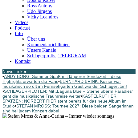
Roland Kaiser
Ross Antony
Udo Jürgens
Vicky Leandros
Videos
Podcast
Info
Über uns
Kommentarrichtlinien
Unsere Kanäle
Schlagerprofis | TELEGRAM
Kontakt
News-Ticker
•
ANDY BORG: Sommer-Spaß mit längerer Sendezeit – diese
Highlights erwarten die Fans
•
BERNHARD BRINK: Keiner war
musikalisch so oft im Fernsehgarten Gast wie der Schlagertitan!
•
SCHLAGERPILOTEN: Mit „Laguna Blue – Sterne überm Paradies“
geht die musikalische Traumreise weiter
•
KASTELRUTHER
SPATZEN: NORBERT RIER steht bereits für das neue Album im
Studio
•
STEFAN MROSS: Tournee 2027: Diese beiden Sängerinnen
sind bei jedem Konzert dabei