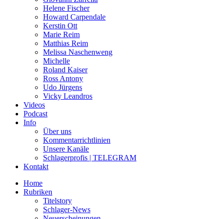
Helene Fischer
Howard Carpendale
Kerstin Ott
Marie Reim
Matthias Reim
Melissa Naschenweng
Michelle
Roland Kaiser
Ross Antony
Udo Jürgens
Vicky Leandros
Videos
Podcast
Info
Über uns
Kommentarrichtlinien
Unsere Kanäle
Schlagerprofis | TELEGRAM
Kontakt
Home
Rubriken
Titelstory
Schlager-News
Neuerscheinungen