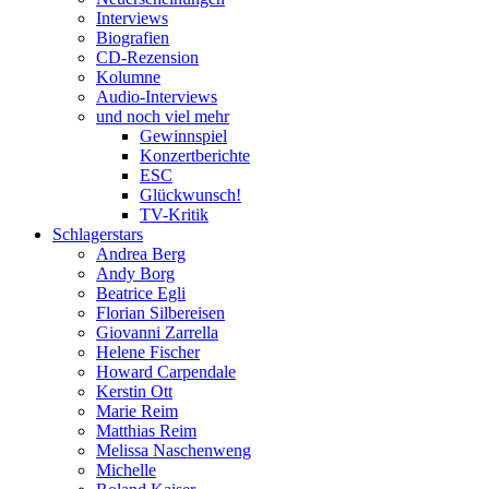
Interviews
Biografien
CD-Rezension
Kolumne
Audio-Interviews
und noch viel mehr
Gewinnspiel
Konzertberichte
ESC
Glückwunsch!
TV-Kritik
Schlagerstars
Andrea Berg
Andy Borg
Beatrice Egli
Florian Silbereisen
Giovanni Zarrella
Helene Fischer
Howard Carpendale
Kerstin Ott
Marie Reim
Matthias Reim
Melissa Naschenweng
Michelle