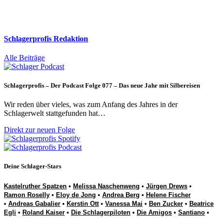
Schlagerprofis Redaktion
Alle Beiträge
Schlagerprofis – Der Podcast Folge 077 – Das neue Jahr mit Silbereisen
Wir reden über vieles, was zum Anfang des Jahres in der
Schlagerwelt stattgefunden hat…
Direkt zur neuen Folge
Deine Schlager-Stars
Kastelruther Spatzen
•
Melissa Naschenweng
•
Jürgen Drews
•
Ramon Roselly
•
Eloy de Jong
•
Andrea Berg
•
Helene Fischer
•
Andreas Gabalier
•
Kerstin Ott
•
Vanessa Mai
•
Ben Zucker
•
Beatrice
Egli
•
Roland Kaiser
•
Die Schlagerpiloten
•
Die Amigos
•
Santiano
•