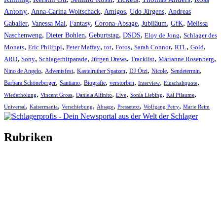
,
,
,
,
Antony
Anna-Carina Woitschack
Amigos
Udo Jürgens
Andreas
,
,
,
,
,
,
Gabalier
Vanessa Mai
Fantasy
Corona-Absage
Jubiläum
GfK
Melissa
,
,
,
,
,
Naschenweng
Dieter Bohlen
Geburtstag
DSDS
Eloy de Jong
Schlager des
,
,
,
,
,
,
,
,
Monats
Eric Philippi
Peter Maffay
tot
Fotos
Sarah Connor
RTL
Gold
,
,
,
,
,
,
ARD
Sony
Schlagerhitparade
Jürgen Drews
Tracklist
Marianne Rosenberg
,
,
,
,
,
,
Nino de Angelo
Adventsfest
Kastelruther Spatzen
DJ Ötzi
Nicole
Sendetermin
,
,
,
,
,
,
Barbara Schöneberger
Santiano
Biografie
verstorben
Interview
Einschaltquote
,
,
,
,
,
,
Wiederholung
Vincent Gross
Daniela Alfinito
Live
Sonia Liebing
Kai Pflaume
,
,
,
,
,
,
Universal
Kaisermania
Verschiebung
Absage
Pressetext
Wolfgang Petry
Marie Reim
Rubriken
Titelstory
SchlagerNews
Neuerscheinungen
Interviews
Biographien
CD-Rezension
Kolumne
Audio-Interviews