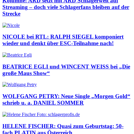
Kolumne: ARD setzt mit ARD Schlagerwelt auf
Streaming – doch viele Schlagerfans bleiben auf der
Strecke
NICOLE bei RTL: RALPH SIEGEL komponiert
wieder und denkt über ESC-Teilnahme nach!
BEATRICE EGLI und WINCENT WEISS bei „Die
große Maus Show“
WOLFGANG PETRY: Neue Single „Morgen Gold“
schrieb u. a. DANIEL SOMMER
HELENE FISCHER: Quasi zum Geburtstag: 50-
fach PLATIN aus Österreich