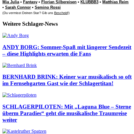
Mia Julia
•
Fantasy
•
Florian Silbereisen
•
KLUBBB3
•
Matthias Reim
•
Sarah Connor
•
Semino Rossi
(Du vermisst Deinen Star? Gib uns
Bescheid
!)
Weitere Schlager-News
ANDY BORG: Sommer-Spaß mit längerer Sendezeit
– diese Highlights erwarten die Fans
BERNHARD BRINK: Keiner war musikalisch so oft
im Fernsehgarten Gast wie der Schlagertitan!
SCHLAGERPILOTEN: Mit „Laguna Blue – Sterne
überm Paradies“ geht die musikalische Traumreise
weiter