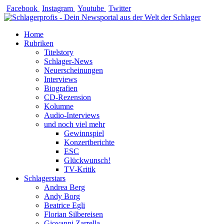
Zum
Facebook
Instagram
Youtube
Twitter
Inhalt
springen
Home
Rubriken
Titelstory
Schlager-News
Neuerscheinungen
Interviews
Biografien
CD-Rezension
Kolumne
Audio-Interviews
und noch viel mehr
Gewinnspiel
Konzertberichte
ESC
Glückwunsch!
TV-Kritik
Schlagerstars
Andrea Berg
Andy Borg
Beatrice Egli
Florian Silbereisen
Giovanni Zarrella