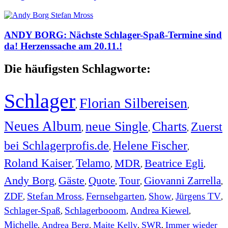
ANDY BORG: Nächste Schlager-Spaß-Termine sind
da! Herzenssache am 20.11.!
Die häufigsten Schlagworte:
Schlager
Florian Silbereisen
,
,
Neues Album
neue Single
Charts
Zuerst
,
,
,
bei Schlagerprofis.de
Helene Fischer
,
,
Roland Kaiser
Telamo
MDR
Beatrice Egli
,
,
,
,
Andy Borg
Gäste
Quote
Tour
Giovanni Zarrella
,
,
,
,
,
ZDF
Stefan Mross
Fernsehgarten
Show
Jürgens TV
,
,
,
,
,
Schlager-Spaß
Schlagerbooom
Andrea Kiewel
,
,
,
Michelle
Andrea Berg
Maite Kelly
SWR
Immer wieder
,
,
,
,