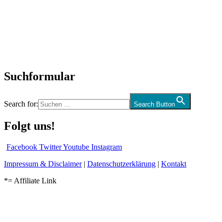
Neuerscheinungen
Interviews
Biographien
CD-Rezension
Kolumne
Audio-Interviews
und mehr…
Suchformular
Search for:
Search Button
Folgt uns!
Facebook
Twitter
Youtube
Instagram
Impressum & Disclaimer
|
Datenschutzerklärung
|
Kontakt
*= Affiliate Link