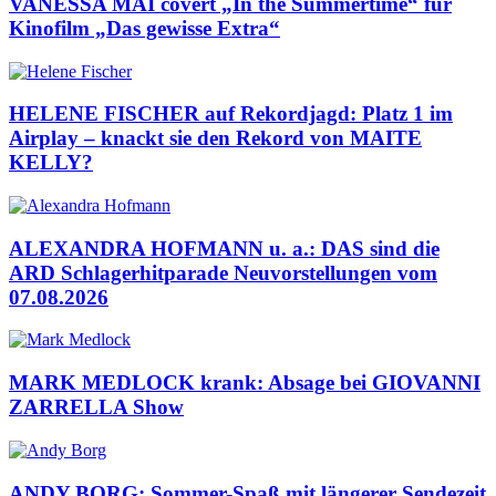
VANESSA MAI covert „In the Summertime“ für
Kinofilm „Das gewisse Extra“
HELENE FISCHER auf Rekordjagd: Platz 1 im
Airplay – knackt sie den Rekord von MAITE
KELLY?
ALEXANDRA HOFMANN u. a.: DAS sind die
ARD Schlagerhitparade Neuvorstellungen vom
07.08.2026
MARK MEDLOCK krank: Absage bei GIOVANNI
ZARRELLA Show
ANDY BORG: Sommer-Spaß mit längerer Sendezeit