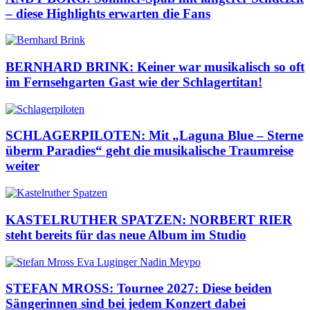
– diese Highlights erwarten die Fans
BERNHARD BRINK: Keiner war musikalisch so oft
im Fernsehgarten Gast wie der Schlagertitan!
SCHLAGERPILOTEN: Mit „Laguna Blue – Sterne
überm Paradies“ geht die musikalische Traumreise
weiter
KASTELRUTHER SPATZEN: NORBERT RIER
steht bereits für das neue Album im Studio
STEFAN MROSS: Tournee 2027: Diese beiden
Sängerinnen sind bei jedem Konzert dabei