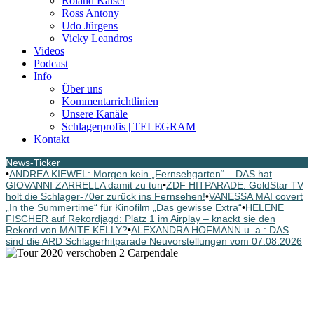
Roland Kaiser
Ross Antony
Udo Jürgens
Vicky Leandros
Videos
Podcast
Info
Über uns
Kommentarrichtlinien
Unsere Kanäle
Schlagerprofis | TELEGRAM
Kontakt
News-Ticker
•
ANDREA KIEWEL: Morgen kein „Fernsehgarten“ – DAS hat
GIOVANNI ZARRELLA damit zu tun
•
ZDF HITPARADE: GoldStar TV
holt die Schlager-70er zurück ins Fernsehen!
•
VANESSA MAI covert
„In the Summertime“ für Kinofilm „Das gewisse Extra“
•
HELENE
FISCHER auf Rekordjagd: Platz 1 im Airplay – knackt sie den
Rekord von MAITE KELLY?
•
ALEXANDRA HOFMANN u. a.: DAS
sind die ARD Schlagerhitparade Neuvorstellungen vom 07.08.2026