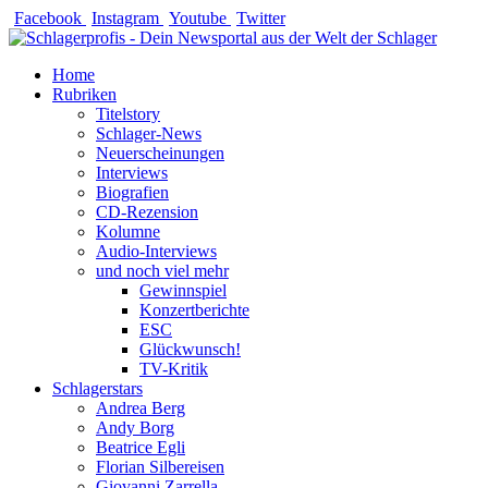
Zum
Facebook
Instagram
Youtube
Twitter
Inhalt
springen
Home
Rubriken
Titelstory
Schlager-News
Neuerscheinungen
Interviews
Biografien
CD-Rezension
Kolumne
Audio-Interviews
und noch viel mehr
Gewinnspiel
Konzertberichte
ESC
Glückwunsch!
TV-Kritik
Schlagerstars
Andrea Berg
Andy Borg
Beatrice Egli
Florian Silbereisen
Giovanni Zarrella