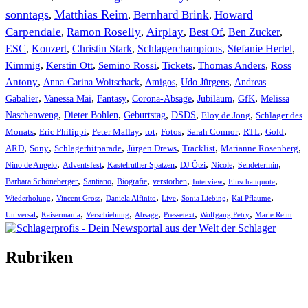
sonntags
Matthias Reim
Bernhard Brink
Howard
,
,
,
Carpendale
Ramon Roselly
Airplay
Best Of
Ben Zucker
,
,
,
,
,
ESC
,
Konzert
,
Christin Stark
,
Schlagerchampions
,
Stefanie Hertel
,
Kimmig
,
Kerstin Ott
,
,
,
,
Semino Rossi
Tickets
Thomas Anders
Ross
,
,
,
,
Antony
Anna-Carina Woitschack
Amigos
Udo Jürgens
Andreas
,
,
,
,
,
,
Gabalier
Vanessa Mai
Fantasy
Corona-Absage
Jubiläum
GfK
Melissa
,
,
,
,
,
Naschenweng
Dieter Bohlen
Geburtstag
DSDS
Eloy de Jong
Schlager des
,
,
,
,
,
,
,
,
Monats
Eric Philippi
Peter Maffay
tot
Fotos
Sarah Connor
RTL
Gold
,
,
,
,
,
,
ARD
Sony
Schlagerhitparade
Jürgen Drews
Tracklist
Marianne Rosenberg
,
,
,
,
,
,
Nino de Angelo
Adventsfest
Kastelruther Spatzen
DJ Ötzi
Nicole
Sendetermin
,
,
,
,
,
,
Barbara Schöneberger
Santiano
Biografie
verstorben
Interview
Einschaltquote
,
,
,
,
,
,
Wiederholung
Vincent Gross
Daniela Alfinito
Live
Sonia Liebing
Kai Pflaume
,
,
,
,
,
,
Universal
Kaisermania
Verschiebung
Absage
Pressetext
Wolfgang Petry
Marie Reim
Rubriken
Titelstory
SchlagerNews