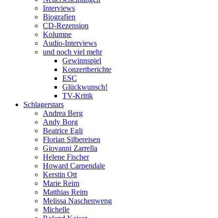
Interviews
Biografien
CD-Rezension
Kolumne
Audio-Interviews
und noch viel mehr
Gewinnspiel
Konzertberichte
ESC
Glückwunsch!
TV-Kritik
Schlagerstars
Andrea Berg
Andy Borg
Beatrice Egli
Florian Silbereisen
Giovanni Zarrella
Helene Fischer
Howard Carpendale
Kerstin Ott
Marie Reim
Matthias Reim
Melissa Naschenweng
Michelle