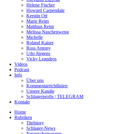
Helene Fischer
Howard Carpendale
Kerstin Ott
Marie Reim
Matthias Reim
Melissa Naschenweng
Michelle
Roland Kaiser
Ross Antony
Udo Jürgens
Vicky Leandros
Videos
Podcast
Info
Über uns
Kommentarrichtlinien
Unsere Kanäle
Schlagerprofis | TELEGRAM
Kontakt
Home
Rubriken
Titelstory
Schlager-News
Neuerscheinungen