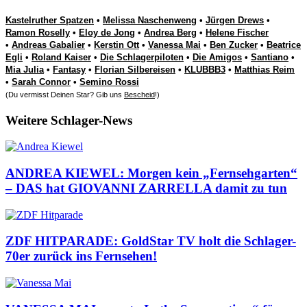
Kastelruther Spatzen
•
Melissa Naschenweng
•
Jürgen Drews
•
Ramon Roselly
•
Eloy de Jong
•
Andrea Berg
•
Helene Fischer
•
Andreas Gabalier
•
Kerstin Ott
•
Vanessa Mai
•
Ben Zucker
•
Beatrice
Egli
•
Roland Kaiser
•
Die Schlagerpiloten
•
Die Amigos
•
Santiano
•
Mia Julia
•
Fantasy
•
Florian Silbereisen
•
KLUBBB3
•
Matthias Reim
•
Sarah Connor
•
Semino Rossi
(Du vermisst Deinen Star? Gib uns
Bescheid
!)
Weitere Schlager-News
ANDREA KIEWEL: Morgen kein „Fernsehgarten“
– DAS hat GIOVANNI ZARRELLA damit zu tun
ZDF HITPARADE: GoldStar TV holt die Schlager-
70er zurück ins Fernsehen!