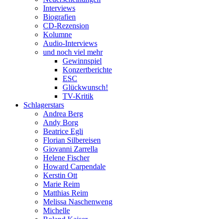
Interviews
Biografien
CD-Rezension
Kolumne
Audio-Interviews
und noch viel mehr
Gewinnspiel
Konzertberichte
ESC
Glückwunsch!
TV-Kritik
Schlagerstars
Andrea Berg
Andy Borg
Beatrice Egli
Florian Silbereisen
Giovanni Zarrella
Helene Fischer
Howard Carpendale
Kerstin Ott
Marie Reim
Matthias Reim
Melissa Naschenweng
Michelle