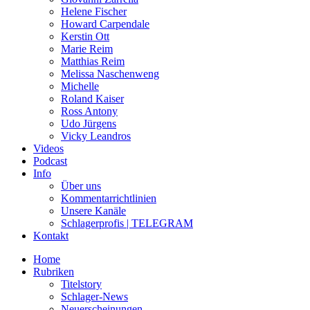
Helene Fischer
Howard Carpendale
Kerstin Ott
Marie Reim
Matthias Reim
Melissa Naschenweng
Michelle
Roland Kaiser
Ross Antony
Udo Jürgens
Vicky Leandros
Videos
Podcast
Info
Über uns
Kommentarrichtlinien
Unsere Kanäle
Schlagerprofis | TELEGRAM
Kontakt
Home
Rubriken
Titelstory
Schlager-News
Neuerscheinungen