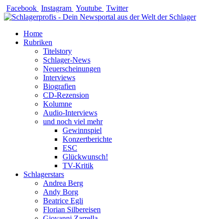
Zum
Facebook
Instagram
Youtube
Twitter
Inhalt
springen
Home
Rubriken
Titelstory
Schlager-News
Neuerscheinungen
Interviews
Biografien
CD-Rezension
Kolumne
Audio-Interviews
und noch viel mehr
Gewinnspiel
Konzertberichte
ESC
Glückwunsch!
TV-Kritik
Schlagerstars
Andrea Berg
Andy Borg
Beatrice Egli
Florian Silbereisen
Giovanni Zarrella