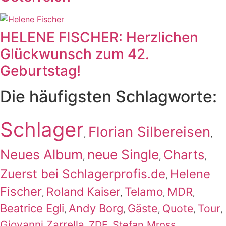
HELENE FISCHER: Herzlichen
Glückwunsch zum 42.
Geburtstag!
Die häufigsten Schlagworte:
Schlager
Florian Silbereisen
,
,
Neues Album
neue Single
Charts
,
,
,
Zuerst bei Schlagerprofis.de
Helene
,
Fischer
Roland Kaiser
Telamo
MDR
,
,
,
,
Beatrice Egli
Andy Borg
Gäste
Quote
Tour
,
,
,
,
,
Giovanni Zarrella
ZDF
Stefan Mross
,
,
,