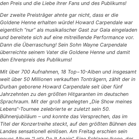
den Preis und die Liebe ihrer Fans und des Publikums!
Der zweite Preisträger ahnte gar nicht, dass er die
Goldene Henne erhalten würde! Howard Carpendale war
eigentlich “nur” als musikalischer Gast zur Gala eingeladen
und bereitete sich auf eine mitreißende Performance vor.
Dann die Überraschung! Sein Sohn Wayne Carpendale
überreichte seinem Vater die Goldene Henne und damit
den Ehrenpreis des Publikums!
Mit über 700 Aufnahmen, 18 Top−10-Alben und insgesamt
weit über 50 Millionen verkauften Tonträgern, zählt der in
Durban geborene Howard Carpendale seit über fünf
Jahrzehnten zu den größten Hitgaranten im deutschen
Sprachraum. Mit der groß angelegten „Die Show meines
Lebens“-Tournee zelebrierte er zuletzt sein 50.
Bühnenjubiläum – und konnte das Versprechen, das im
Titel der Konzertreihe steckt, auf den größten Bühnen des
Landes sensationell einlösen. Am Freitag erschien sein
neues Album “Let’s Do It Again”. Eine Schlager-Ikone, der