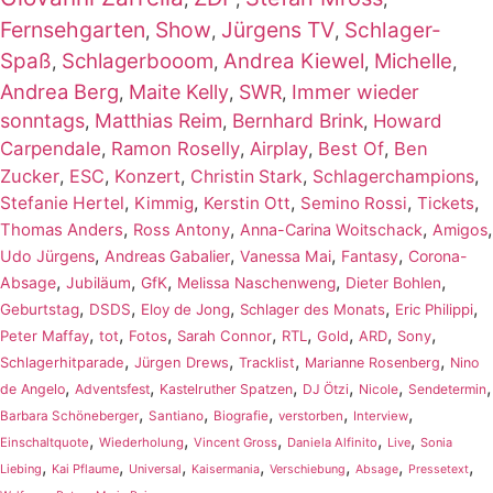
Fernsehgarten
Show
Jürgens TV
Schlager-
,
,
,
Spaß
Schlagerbooom
Andrea Kiewel
Michelle
,
,
,
,
Andrea Berg
Maite Kelly
SWR
Immer wieder
,
,
,
sonntags
Matthias Reim
Bernhard Brink
,
,
,
Howard
Carpendale
,
Ramon Roselly
,
Airplay
,
Best Of
,
Ben
Zucker
,
ESC
,
Konzert
,
,
,
Christin Stark
Schlagerchampions
,
,
,
,
,
Stefanie Hertel
Kimmig
Kerstin Ott
Semino Rossi
Tickets
,
,
,
,
Thomas Anders
Ross Antony
Anna-Carina Woitschack
Amigos
,
,
,
,
Udo Jürgens
Andreas Gabalier
Vanessa Mai
Fantasy
Corona-
,
,
,
,
,
Absage
Jubiläum
GfK
Melissa Naschenweng
Dieter Bohlen
,
,
,
,
,
Geburtstag
DSDS
Eloy de Jong
Schlager des Monats
Eric Philippi
,
,
,
,
,
,
,
,
Peter Maffay
tot
Fotos
Sarah Connor
RTL
Gold
ARD
Sony
,
,
,
,
Schlagerhitparade
Jürgen Drews
Tracklist
Marianne Rosenberg
Nino
,
,
,
,
,
,
de Angelo
Adventsfest
Kastelruther Spatzen
DJ Ötzi
Nicole
Sendetermin
,
,
,
,
,
Barbara Schöneberger
Santiano
Biografie
verstorben
Interview
,
,
,
,
,
Einschaltquote
Wiederholung
Vincent Gross
Daniela Alfinito
Live
Sonia
,
,
,
,
,
,
,
Liebing
Kai Pflaume
Universal
Kaisermania
Verschiebung
Absage
Pressetext