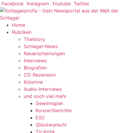
Zum
Facebook
Instagram
Youtube
Twitter
Inhalt
springen
Home
Rubriken
Titelstory
Schlager-News
Neuerscheinungen
Interviews
Biografien
CD-Rezension
Kolumne
Audio-Interviews
und noch viel mehr
Gewinnspiel
Konzertberichte
ESC
Glückwunsch!
TV-Kritik