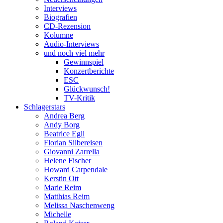
Interviews
Biografien
CD-Rezension
Kolumne
Audio-Interviews
und noch viel mehr
Gewinnspiel
Konzertberichte
ESC
Glückwunsch!
TV-Kritik
Schlagerstars
Andrea Berg
Andy Borg
Beatrice Egli
Florian Silbereisen
Giovanni Zarrella
Helene Fischer
Howard Carpendale
Kerstin Ott
Marie Reim
Matthias Reim
Melissa Naschenweng
Michelle