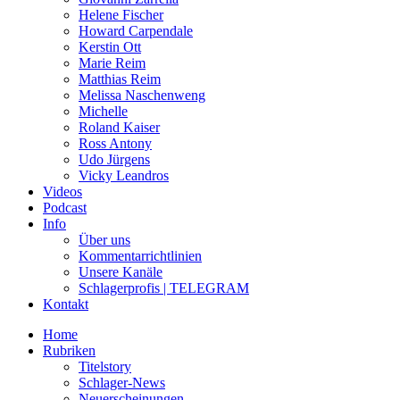
Helene Fischer
Howard Carpendale
Kerstin Ott
Marie Reim
Matthias Reim
Melissa Naschenweng
Michelle
Roland Kaiser
Ross Antony
Udo Jürgens
Vicky Leandros
Videos
Podcast
Info
Über uns
Kommentarrichtlinien
Unsere Kanäle
Schlagerprofis | TELEGRAM
Kontakt
Home
Rubriken
Titelstory
Schlager-News
Neuerscheinungen