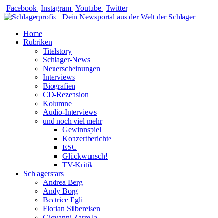
Zum
Facebook
Instagram
Youtube
Twitter
Inhalt
springen
Home
Rubriken
Titelstory
Schlager-News
Neuerscheinungen
Interviews
Biografien
CD-Rezension
Kolumne
Audio-Interviews
und noch viel mehr
Gewinnspiel
Konzertberichte
ESC
Glückwunsch!
TV-Kritik
Schlagerstars
Andrea Berg
Andy Borg
Beatrice Egli
Florian Silbereisen
Giovanni Zarrella