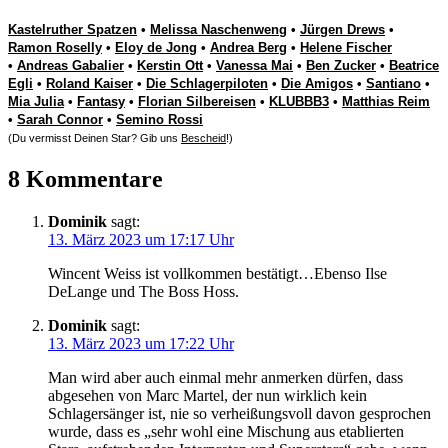
Kastelruther Spatzen
•
Melissa Naschenweng
•
Jürgen Drews
•
Ramon Roselly
•
Eloy de Jong
•
Andrea Berg
•
Helene Fischer
•
Andreas Gabalier
•
Kerstin Ott
•
Vanessa Mai
•
Ben Zucker
•
Beatrice
Egli
•
Roland Kaiser
•
Die Schlagerpiloten
•
Die Amigos
•
Santiano
•
Mia Julia
•
Fantasy
•
Florian Silbereisen
•
KLUBBB3
•
Matthias Reim
•
Sarah Connor
•
Semino Rossi
(Du vermisst Deinen Star? Gib uns
Bescheid
!)
8 Kommentare
Dominik
sagt:
13. März 2023 um 17:17 Uhr
Wincent Weiss ist vollkommen bestätigt…Ebenso Ilse
DeLange und The Boss Hoss.
Dominik
sagt:
13. März 2023 um 17:22 Uhr
Man wird aber auch einmal mehr anmerken dürfen, dass
abgesehen von Marc Martel, der nun wirklich kein
Schlagersänger ist, nie so verheißungsvoll davon gesprochen
wurde, dass es „sehr wohl eine Mischung aus etablierten