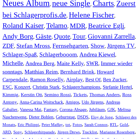
Neues Album
neue Single
Charts
Zuerst
,
,
,
bei Schlagerprofis.de
Helene Fischer
,
,
Roland Kaiser
Telamo
MDR
Beatrice Egli
,
,
,
,
Andy Borg
Gäste
Quote
Tour
Giovanni Zarrella
,
,
,
,
,
ZDF
Stefan Mross
Fernsehgarten
Show
Jürgens TV
,
,
,
,
,
Schlager-Spaß
Schlagerbooom
Andrea Kiewel
,
,
,
Michelle
Andrea Berg
Maite Kelly
SWR
Immer wieder
,
,
,
,
sonntags
Matthias Reim
Bernhard Brink
Howard
,
,
,
Carpendale
Ramon Roselly
Airplay
Best Of
Ben Zucker
,
,
,
,
,
ESC
,
Konzert
,
Christin Stark
,
Schlagerchampions
,
Stefanie Hertel
,
Kimmig
,
Kerstin Ott
,
,
,
,
Semino Rossi
Tickets
Thomas Anders
Ross
,
,
,
,
Antony
Anna-Carina Woitschack
Amigos
Udo Jürgens
Andreas
,
,
,
,
,
,
Gabalier
Vanessa Mai
Fantasy
Corona-Absage
Jubiläum
GfK
Melissa
,
,
,
,
,
Naschenweng
Dieter Bohlen
Geburtstag
DSDS
Eloy de Jong
Schlager des
,
,
,
,
,
,
,
,
Monats
Eric Philippi
Peter Maffay
tot
Fotos
Sarah Connor
RTL
Gold
,
,
,
,
,
,
ARD
Sony
Schlagerhitparade
Jürgen Drews
Tracklist
Marianne Rosenberg