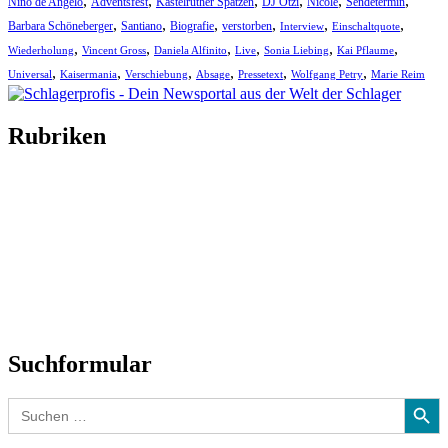
,
,
,
,
,
,
Nino de Angelo
Adventsfest
Kastelruther Spatzen
DJ Ötzi
Nicole
Sendetermin
,
,
,
,
,
,
Barbara Schöneberger
Santiano
Biografie
verstorben
Interview
Einschaltquote
,
,
,
,
,
,
Wiederholung
Vincent Gross
Daniela Alfinito
Live
Sonia Liebing
Kai Pflaume
,
,
,
,
,
,
Universal
Kaisermania
Verschiebung
Absage
Pressetext
Wolfgang Petry
Marie Reim
Rubriken
Titelstory
SchlagerNews
Neuerscheinungen
Interviews
Biographien
CD-Rezension
Kolumne
Audio-Interviews
und mehr…
Suchformular
Search Button
Search
for: