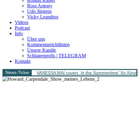
Roland Kaiser
Ross Antony
Udo Jürgens
Vicky Leandros
Videos
Podcast
Info
Über uns
Kommentarrichtlinien
Unsere Kanäle
Schlagerprofis | TELEGRAM
Kontakt
News-Ticker
VANESSA MAI covert „In the Summertime“ für Kinofi