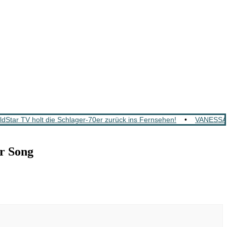
tar TV holt die Schlager-70er zurück ins Fernsehen!
•
VANESSA M
r Song