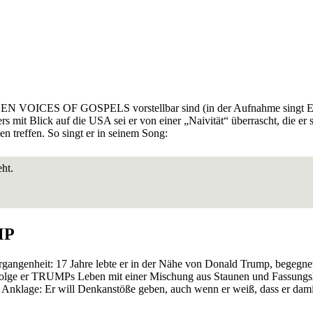
 VOICES OF GOSPELS vorstellbar sind (in der Aufnahme singt ERIC 
rs mit Blick auf die USA sei er von einer „Naivität“ überrascht, die er
 treffen. So singt er in seinem Song:
ht.
MP
gangenheit: 17 Jahre lebte er in der Nähe von Donald Trump, begegnet
verfolge er TRUMPs Leben mit einer Mischung aus Staunen und Fassun
nklage: Er will Denkanstöße geben, auch wenn er weiß, dass er damit