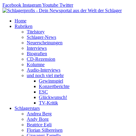
Zum
Facebook
Instagram
Youtube
Twitter
Inhalt
springen
Home
Rubriken
Titelstory
Schlager-News
Neuerscheinungen
Interviews
Biografien
CD-Rezension
Kolumne
Audio-Interviews
und noch viel mehr
Gewinnspiel
Konzertberichte
ESC
Glückwunsch!
TV-Kritik
Schlagerstars
Andrea Berg
Andy Borg
Beatrice Egli
Florian Silbereisen
Giovanni Zarrella