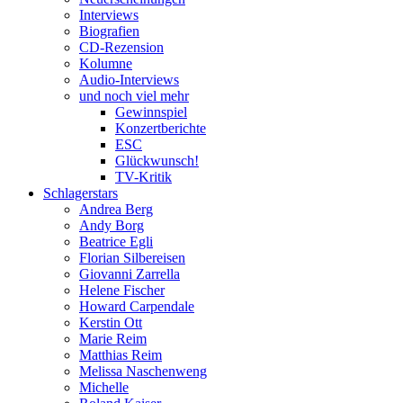
Interviews
Biografien
CD-Rezension
Kolumne
Audio-Interviews
und noch viel mehr
Gewinnspiel
Konzertberichte
ESC
Glückwunsch!
TV-Kritik
Schlagerstars
Andrea Berg
Andy Borg
Beatrice Egli
Florian Silbereisen
Giovanni Zarrella
Helene Fischer
Howard Carpendale
Kerstin Ott
Marie Reim
Matthias Reim
Melissa Naschenweng
Michelle