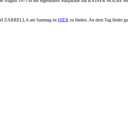
 August 1975 in der legendären Starparade mit RAINER HOLBE seine d
NNI ZARRELLA am Samstag ist
HIER
zu finden. An dem Tag findet 