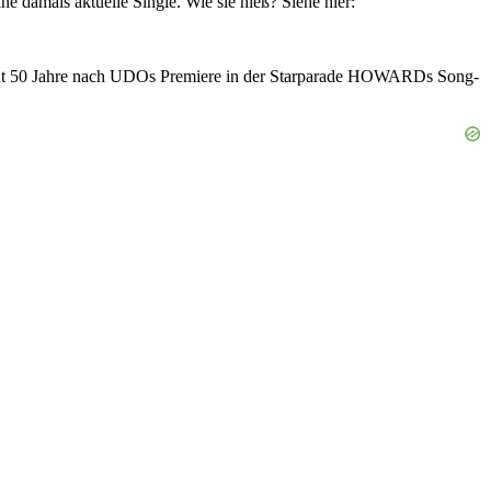
amals aktuelle Single. Wie sie hieß? Siehe hier:
gut 50 Jahre nach UDOs Premiere in der Starparade HOWARDs Song-