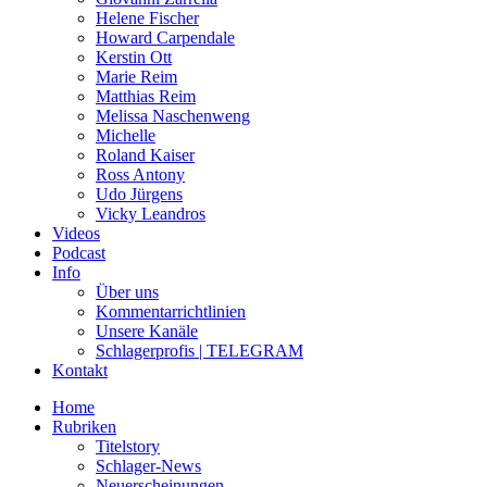
Helene Fischer
Howard Carpendale
Kerstin Ott
Marie Reim
Matthias Reim
Melissa Naschenweng
Michelle
Roland Kaiser
Ross Antony
Udo Jürgens
Vicky Leandros
Videos
Podcast
Info
Über uns
Kommentarrichtlinien
Unsere Kanäle
Schlagerprofis | TELEGRAM
Kontakt
Home
Rubriken
Titelstory
Schlager-News
Neuerscheinungen