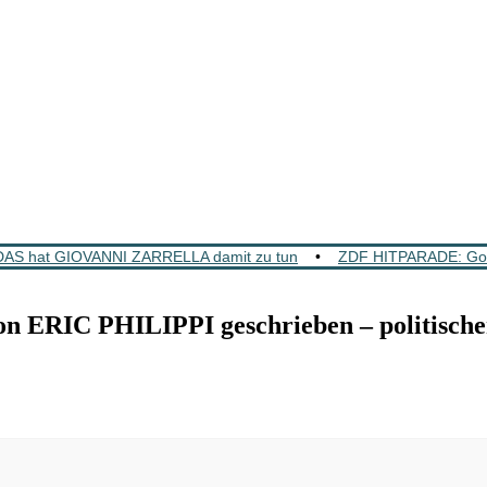
DAS hat GIOVANNI ZARRELLA damit zu tun
•
ZDF HITPARADE: GoldS
RIC PHILIPPI geschrieben – politische