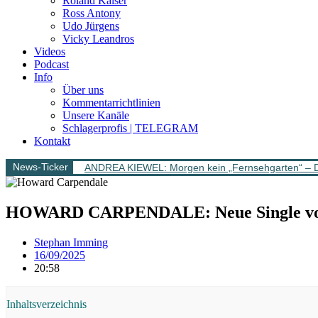
Roland Kaiser
Ross Antony
Udo Jürgens
Vicky Leandros
Videos
Podcast
Info
Über uns
Kommentarrichtlinien
Unsere Kanäle
Schlagerprofis | TELEGRAM
Kontakt
News-Ticker
ANDREA KIEWEL: Morgen kein „Fernsehgarten“ – 
HOWARD CARPENDALE: Neue Single von E
Stephan Imming
16/09/2025
20:58
Inhaltsverzeichnis