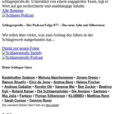
schlagerprofis.de. Unterstützt von einem engagierten Team, legt er
Wert auf gut recherchierte und unabhängige Inhalte.
Alle Beiträge
Schlagerprofis – Der Podcast Folge 077 – Das neue Jahr mit Silbereisen
Wir reden über vieles, was zum Anfang des Jahres in der
Schlagerwelt stattgefunden hat…
Direkt zur neuen Folge
Deine Schlager-Stars
Kastelruther Spatzen
•
Melissa Naschenweng
•
Jürgen Drews
•
Ramon Roselly
•
Eloy de Jong
•
Andrea Berg
•
Helene Fischer
•
Andreas Gabalier
•
Kerstin Ott
•
Vanessa Mai
•
Ben Zucker
•
Beatrice
Egli
•
Roland Kaiser
•
Die Schlagerpiloten
•
Die Amigos
•
Santiano
•
Mia Julia
•
Fantasy
•
Florian Silbereisen
•
KLUBBB3
•
Matthias Reim
•
Sarah Connor
•
Semino Rossi
(Du vermisst Deinen Star? Gib uns
Bescheid
!)