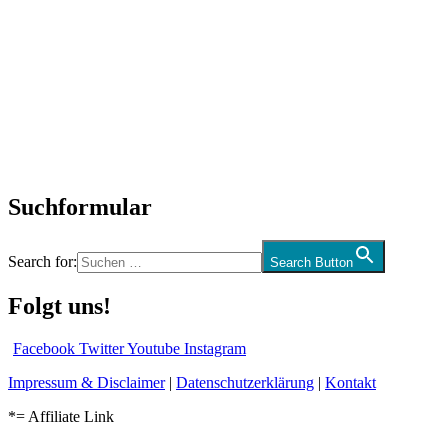
Titelstory
SchlagerNews
Neuerscheinungen
Interviews
Biographien
CD-Rezension
Kolumne
Audio-Interviews
und mehr…
Suchformular
Search for:
Search Button
Folgt uns!
Facebook
Twitter
Youtube
Instagram
Impressum & Disclaimer
|
Datenschutzerklärung
|
Kontakt
*= Affiliate Link