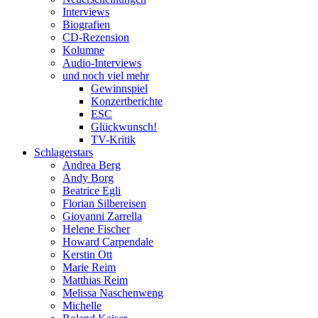
Interviews
Biografien
CD-Rezension
Kolumne
Audio-Interviews
und noch viel mehr
Gewinnspiel
Konzertberichte
ESC
Glückwunsch!
TV-Kritik
Schlagerstars
Andrea Berg
Andy Borg
Beatrice Egli
Florian Silbereisen
Giovanni Zarrella
Helene Fischer
Howard Carpendale
Kerstin Ott
Marie Reim
Matthias Reim
Melissa Naschenweng
Michelle