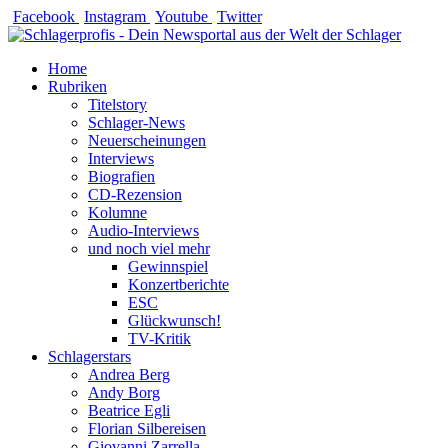
Zum
Facebook
Instagram
Youtube
Twitter
Inhalt
springen
Home
Rubriken
Titelstory
Schlager-News
Neuerscheinungen
Interviews
Biografien
CD-Rezension
Kolumne
Audio-Interviews
und noch viel mehr
Gewinnspiel
Konzertberichte
ESC
Glückwunsch!
TV-Kritik
Schlagerstars
Andrea Berg
Andy Borg
Beatrice Egli
Florian Silbereisen
Giovanni Zarrella