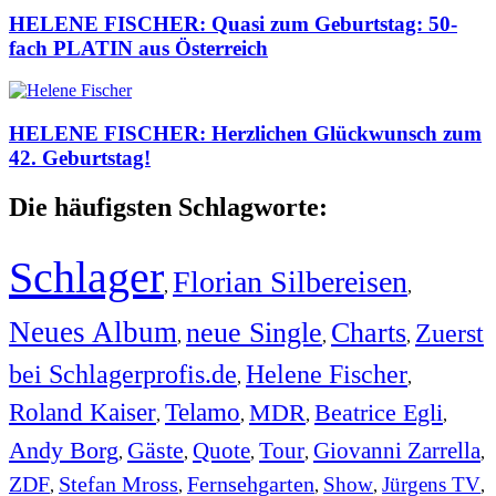
HELENE FISCHER: Quasi zum Geburtstag: 50-
fach PLATIN aus Österreich
HELENE FISCHER: Herzlichen Glückwunsch zum
42. Geburtstag!
Die häufigsten Schlagworte:
Schlager
Florian Silbereisen
,
,
Neues Album
neue Single
Charts
Zuerst
,
,
,
bei Schlagerprofis.de
Helene Fischer
,
,
Roland Kaiser
Telamo
MDR
Beatrice Egli
,
,
,
,
Andy Borg
Gäste
Quote
Tour
Giovanni Zarrella
,
,
,
,
,
ZDF
Stefan Mross
Fernsehgarten
Show
Jürgens TV
,
,
,
,
,