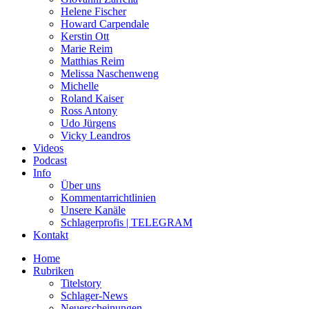
Helene Fischer
Howard Carpendale
Kerstin Ott
Marie Reim
Matthias Reim
Melissa Naschenweng
Michelle
Roland Kaiser
Ross Antony
Udo Jürgens
Vicky Leandros
Videos
Podcast
Info
Über uns
Kommentarrichtlinien
Unsere Kanäle
Schlagerprofis | TELEGRAM
Kontakt
Home
Rubriken
Titelstory
Schlager-News
Neuerscheinungen