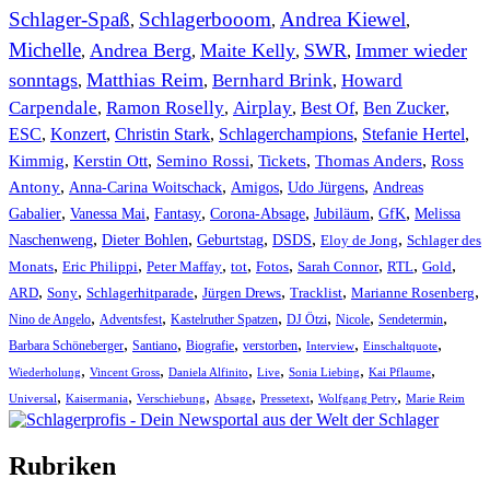
Schlager-Spaß
Schlagerbooom
Andrea Kiewel
,
,
,
Michelle
Andrea Berg
Maite Kelly
SWR
Immer wieder
,
,
,
,
sonntags
Matthias Reim
Bernhard Brink
Howard
,
,
,
Carpendale
Ramon Roselly
Airplay
Best Of
Ben Zucker
,
,
,
,
,
ESC
,
Konzert
,
Christin Stark
,
Schlagerchampions
,
Stefanie Hertel
,
Kimmig
,
Kerstin Ott
,
,
,
,
Semino Rossi
Tickets
Thomas Anders
Ross
,
,
,
,
Antony
Anna-Carina Woitschack
Amigos
Udo Jürgens
Andreas
,
,
,
,
,
,
Gabalier
Vanessa Mai
Fantasy
Corona-Absage
Jubiläum
GfK
Melissa
,
,
,
,
,
Naschenweng
Dieter Bohlen
Geburtstag
DSDS
Eloy de Jong
Schlager des
,
,
,
,
,
,
,
,
Monats
Eric Philippi
Peter Maffay
tot
Fotos
Sarah Connor
RTL
Gold
,
,
,
,
,
,
ARD
Sony
Schlagerhitparade
Jürgen Drews
Tracklist
Marianne Rosenberg
,
,
,
,
,
,
Nino de Angelo
Adventsfest
Kastelruther Spatzen
DJ Ötzi
Nicole
Sendetermin
,
,
,
,
,
,
Barbara Schöneberger
Santiano
Biografie
verstorben
Interview
Einschaltquote
,
,
,
,
,
,
Wiederholung
Vincent Gross
Daniela Alfinito
Live
Sonia Liebing
Kai Pflaume
,
,
,
,
,
,
Universal
Kaisermania
Verschiebung
Absage
Pressetext
Wolfgang Petry
Marie Reim
Rubriken