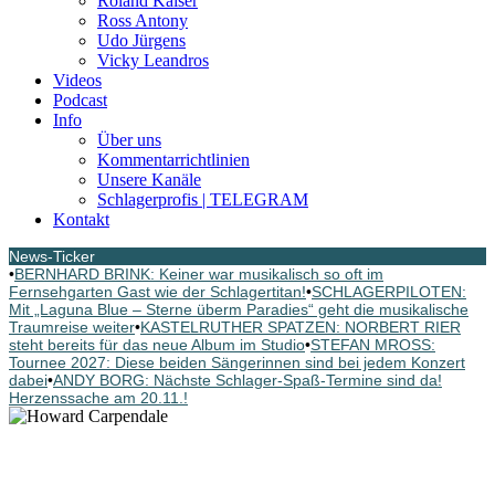
Roland Kaiser
Ross Antony
Udo Jürgens
Vicky Leandros
Videos
Podcast
Info
Über uns
Kommentarrichtlinien
Unsere Kanäle
Schlagerprofis | TELEGRAM
Kontakt
News-Ticker
•
BERNHARD BRINK: Keiner war musikalisch so oft im
Fernsehgarten Gast wie der Schlagertitan!
•
SCHLAGERPILOTEN:
Mit „Laguna Blue – Sterne überm Paradies“ geht die musikalische
Traumreise weiter
•
KASTELRUTHER SPATZEN: NORBERT RIER
steht bereits für das neue Album im Studio
•
STEFAN MROSS:
Tournee 2027: Diese beiden Sängerinnen sind bei jedem Konzert
dabei
•
ANDY BORG: Nächste Schlager-Spaß-Termine sind da!
Herzenssache am 20.11.!