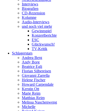
Interviews
Biografien
CD-Rezension
Kolumne
Audio-Interviews
und noch viel mehr
Gewinnspiel
Konzertberichte
ESC
Glückwunsch!
TV-Kritik
Schlagerstars
Andrea Berg
Andy Borg
Beatrice Egli
Florian Silbereisen
Giovanni Zarrella
Helene Fischer
Howard Carpendale
Kerstin Ott
Marie Reim
Matthias Reim
Melissa Naschenweng
Michelle