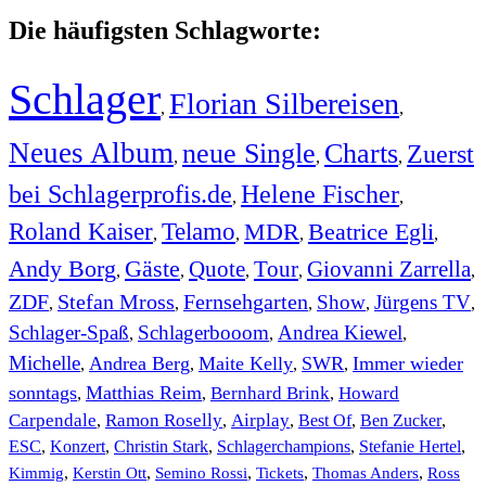
Die häufigsten Schlagworte:
Schlager
Florian Silbereisen
,
,
Neues Album
neue Single
Charts
Zuerst
,
,
,
bei Schlagerprofis.de
Helene Fischer
,
,
Roland Kaiser
Telamo
MDR
Beatrice Egli
,
,
,
,
Andy Borg
Gäste
Quote
Tour
Giovanni Zarrella
,
,
,
,
,
ZDF
Stefan Mross
Fernsehgarten
Show
Jürgens TV
,
,
,
,
,
Schlager-Spaß
Schlagerbooom
Andrea Kiewel
,
,
,
Michelle
Andrea Berg
Maite Kelly
SWR
Immer wieder
,
,
,
,
sonntags
Matthias Reim
Bernhard Brink
Howard
,
,
,
Carpendale
Ramon Roselly
Airplay
Best Of
Ben Zucker
,
,
,
,
,
ESC
,
Konzert
,
Christin Stark
,
Schlagerchampions
,
Stefanie Hertel
,
Kimmig
,
Kerstin Ott
,
,
,
,
Semino Rossi
Tickets
Thomas Anders
Ross