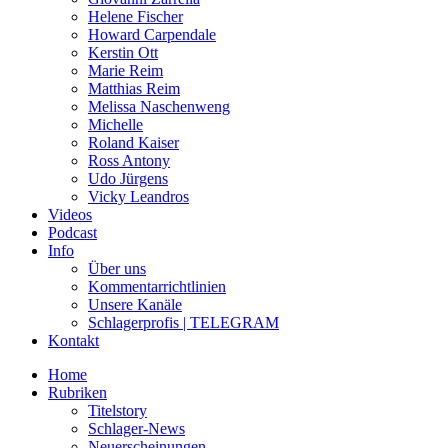
Helene Fischer
Howard Carpendale
Kerstin Ott
Marie Reim
Matthias Reim
Melissa Naschenweng
Michelle
Roland Kaiser
Ross Antony
Udo Jürgens
Vicky Leandros
Videos
Podcast
Info
Über uns
Kommentarrichtlinien
Unsere Kanäle
Schlagerprofis | TELEGRAM
Kontakt
Home
Rubriken
Titelstory
Schlager-News
Neuerscheinungen