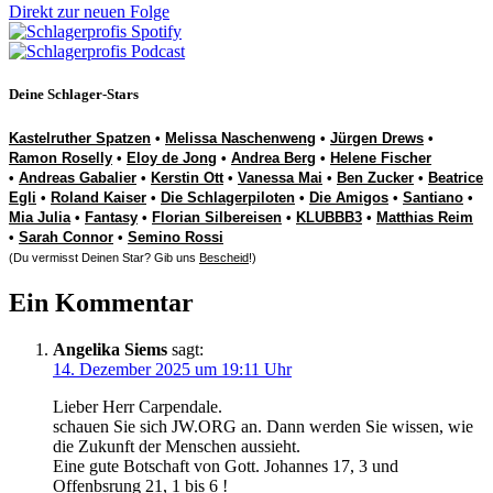
Direkt zur neuen Folge
Deine Schlager-Stars
Kastelruther Spatzen
•
Melissa Naschenweng
•
Jürgen Drews
•
Ramon Roselly
•
Eloy de Jong
•
Andrea Berg
•
Helene Fischer
•
Andreas Gabalier
•
Kerstin Ott
•
Vanessa Mai
•
Ben Zucker
•
Beatrice
Egli
•
Roland Kaiser
•
Die Schlagerpiloten
•
Die Amigos
•
Santiano
•
Mia Julia
•
Fantasy
•
Florian Silbereisen
•
KLUBBB3
•
Matthias Reim
•
Sarah Connor
•
Semino Rossi
(Du vermisst Deinen Star? Gib uns
Bescheid
!)
Ein Kommentar
Angelika Siems
sagt:
14. Dezember 2025 um 19:11 Uhr
Lieber Herr Carpendale.
schauen Sie sich JW.ORG an. Dann werden Sie wissen, wie
die Zukunft der Menschen aussieht.
Eine gute Botschaft von Gott. Johannes 17, 3 und
Offenbsrung 21, 1 bis 6 !