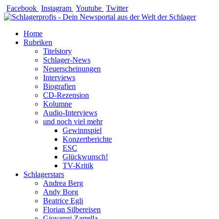
Zum
Facebook
Instagram
Youtube
Twitter
Inhalt
springen
Home
Rubriken
Titelstory
Schlager-News
Neuerscheinungen
Interviews
Biografien
CD-Rezension
Kolumne
Audio-Interviews
und noch viel mehr
Gewinnspiel
Konzertberichte
ESC
Glückwunsch!
TV-Kritik
Schlagerstars
Andrea Berg
Andy Borg
Beatrice Egli
Florian Silbereisen
Giovanni Zarrella