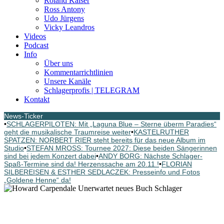
Roland Kaiser
Ross Antony
Udo Jürgens
Vicky Leandros
Videos
Podcast
Info
Über uns
Kommentarrichtlinien
Unsere Kanäle
Schlagerprofis | TELEGRAM
Kontakt
News-Ticker
•
SCHLAGERPILOTEN: Mit „Laguna Blue – Sterne überm Paradies“
geht die musikalische Traumreise weiter
•
KASTELRUTHER
SPATZEN: NORBERT RIER steht bereits für das neue Album im
Studio
•
STEFAN MROSS: Tournee 2027: Diese beiden Sängerinnen
sind bei jedem Konzert dabei
•
ANDY BORG: Nächste Schlager-
Spaß-Termine sind da! Herzenssache am 20.11.!
•
FLORIAN
SILBEREISEN & ESTHER SEDLACZEK: Presseinfo und Fotos
„Goldene Henne“ da!