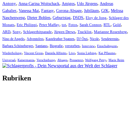
,
,
,
,
Antony
Anna-Carina Woitschack
Amigos
Udo Jürgens
Andreas
,
,
,
,
,
,
Gabalier
Vanessa Mai
Fantasy
Corona-Absage
Jubiläum
GfK
Melissa
,
,
,
,
,
Naschenweng
Dieter Bohlen
Geburtstag
DSDS
Eloy de Jong
Schlager des
,
,
,
,
,
,
,
,
Monats
Eric Philippi
Peter Maffay
tot
Fotos
Sarah Connor
RTL
Gold
,
,
,
,
,
,
ARD
Sony
Schlagerhitparade
Jürgen Drews
Tracklist
Marianne Rosenberg
,
,
,
,
,
,
Nino de Angelo
Adventsfest
Kastelruther Spatzen
DJ Ötzi
Nicole
Sendetermin
,
,
,
,
,
,
Barbara Schöneberger
Santiano
Biografie
verstorben
Interview
Einschaltquote
,
,
,
,
,
,
Wiederholung
Vincent Gross
Daniela Alfinito
Live
Sonia Liebing
Kai Pflaume
,
,
,
,
,
,
Universal
Kaisermania
Verschiebung
Absage
Pressetext
Wolfgang Petry
Marie Reim
Rubriken
Titelstory
SchlagerNews
Neuerscheinungen
Interviews
Biographien
CD-Rezension
Kolumne
Audio-Interviews