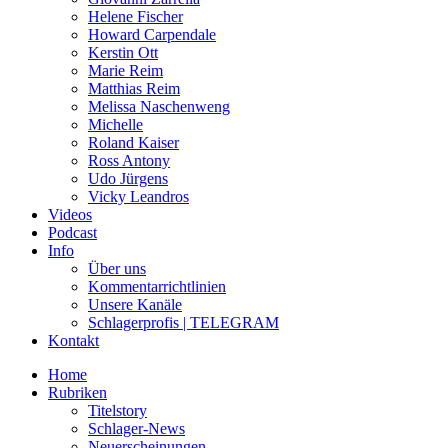
Helene Fischer
Howard Carpendale
Kerstin Ott
Marie Reim
Matthias Reim
Melissa Naschenweng
Michelle
Roland Kaiser
Ross Antony
Udo Jürgens
Vicky Leandros
Videos
Podcast
Info
Über uns
Kommentarrichtlinien
Unsere Kanäle
Schlagerprofis | TELEGRAM
Kontakt
Home
Rubriken
Titelstory
Schlager-News
Neuerscheinungen