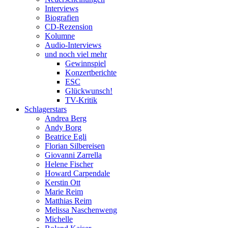
Interviews
Biografien
CD-Rezension
Kolumne
Audio-Interviews
und noch viel mehr
Gewinnspiel
Konzertberichte
ESC
Glückwunsch!
TV-Kritik
Schlagerstars
Andrea Berg
Andy Borg
Beatrice Egli
Florian Silbereisen
Giovanni Zarrella
Helene Fischer
Howard Carpendale
Kerstin Ott
Marie Reim
Matthias Reim
Melissa Naschenweng
Michelle