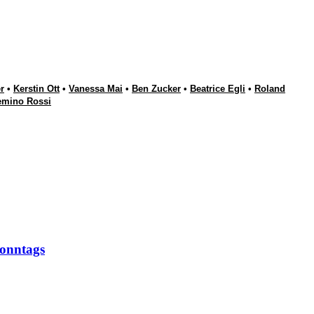
r
•
Kerstin Ott
•
Vanessa Mai
•
Ben Zucker
•
Beatrice Egli
•
Roland
emino Rossi
onntags