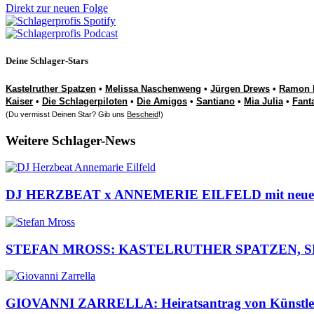
Direkt zur neuen Folge
Deine Schlager-Stars
Kastelruther Spatzen
•
Melissa Naschenweng
•
Jürgen Drews
•
Ramon 
Kaiser
•
Die Schlagerpiloten
•
Die Amigos
•
Santiano
•
Mia Julia
•
Fant
(Du vermisst Deinen Star? Gib uns
Bescheid
!)
Weitere Schlager-News
DJ HERZBEAT x ANNEMERIE EILFELD mit neuem Son
STEFAN MROSS: KASTELRUTHER SPATZEN, SEMINO 
GIOVANNI ZARRELLA: Heiratsantrag von Künstlern