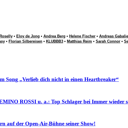
Roselly
•
Eloy de Jong
•
Andrea Berg
•
Helene Fischer
•
Andreas Gabalie
asy
•
Florian Silbereisen
•
KLUBBB3
•
Matthias Reim
•
Sarah Connor
•
S
g „Verlieb dich nicht in einen Heartbreaker“
ROSSI u. a.: Top Schlager bei Immer wieder s
 auf der Open-Air-Bühne seiner Show!