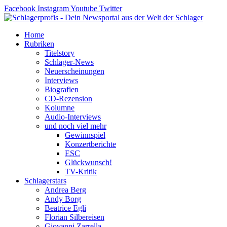
Zum
Facebook
Instagram
Youtube
Twitter
Inhalt
springen
Home
Rubriken
Titelstory
Schlager-News
Neuerscheinungen
Interviews
Biografien
CD-Rezension
Kolumne
Audio-Interviews
und noch viel mehr
Gewinnspiel
Konzertberichte
ESC
Glückwunsch!
TV-Kritik
Schlagerstars
Andrea Berg
Andy Borg
Beatrice Egli
Florian Silbereisen
Giovanni Zarrella