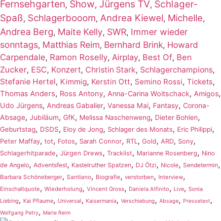
Fernsehgarten
Show
Jürgens TV
Schlager-
,
,
,
Spaß
Schlagerbooom
Andrea Kiewel
Michelle
,
,
,
,
Andrea Berg
Maite Kelly
SWR
Immer wieder
,
,
,
sonntags
Matthias Reim
Bernhard Brink
,
,
,
Howard
Carpendale
,
Ramon Roselly
,
Airplay
,
Best Of
,
Ben
Zucker
,
ESC
,
Konzert
,
,
,
Christin Stark
Schlagerchampions
,
,
,
,
,
Stefanie Hertel
Kimmig
Kerstin Ott
Semino Rossi
Tickets
,
,
,
,
Thomas Anders
Ross Antony
Anna-Carina Woitschack
Amigos
,
,
,
,
Udo Jürgens
Andreas Gabalier
Vanessa Mai
Fantasy
Corona-
,
,
,
,
,
Absage
Jubiläum
GfK
Melissa Naschenweng
Dieter Bohlen
,
,
,
,
,
Geburtstag
DSDS
Eloy de Jong
Schlager des Monats
Eric Philippi
,
,
,
,
,
,
,
,
Peter Maffay
tot
Fotos
Sarah Connor
RTL
Gold
ARD
Sony
,
,
,
,
Schlagerhitparade
Jürgen Drews
Tracklist
Marianne Rosenberg
Nino
,
,
,
,
,
,
de Angelo
Adventsfest
Kastelruther Spatzen
DJ Ötzi
Nicole
Sendetermin
,
,
,
,
,
Barbara Schöneberger
Santiano
Biografie
verstorben
Interview
,
,
,
,
,
Einschaltquote
Wiederholung
Vincent Gross
Daniela Alfinito
Live
Sonia
,
,
,
,
,
,
,
Liebing
Kai Pflaume
Universal
Kaisermania
Verschiebung
Absage
Pressetext
,
Wolfgang Petry
Marie Reim