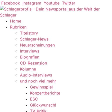
Zum
Facebook
Instagram
Youtube
Twitter
Inhalt
springen
Home
Rubriken
Titelstory
Schlager-News
Neuerscheinungen
Interviews
Biografien
CD-Rezension
Kolumne
Audio-Interviews
und noch viel mehr
Gewinnspiel
Konzertberichte
ESC
Glückwunsch!
TV-Kritik