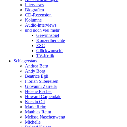
Interviews
Biografien
CD-Rezension
Kolumne
Audio-Interviews
und noch viel mehr
Gewinnspiel
Konzertberichte
ESC
Glückwunsch!
TV-Kritik
Schlagerstars
Andrea Berg
Andy Borg
Beatrice Egli
Florian Silbereisen
Giovanni Zarrella
Helene Fischer
Howard Carpendale
Kerstin Ott
Marie Reim
Matthias Reim
Melissa Naschenweng
Michelle