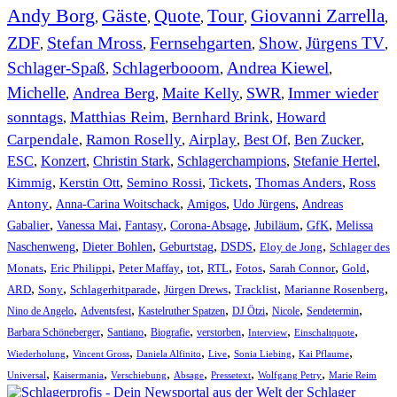
Andy Borg
Gäste
Quote
Tour
Giovanni Zarrella
,
,
,
,
,
ZDF
Stefan Mross
Fernsehgarten
Show
Jürgens TV
,
,
,
,
,
Schlager-Spaß
Schlagerbooom
Andrea Kiewel
,
,
,
Michelle
Andrea Berg
Maite Kelly
SWR
Immer wieder
,
,
,
,
sonntags
Matthias Reim
Bernhard Brink
Howard
,
,
,
Carpendale
Ramon Roselly
Airplay
Best Of
Ben Zucker
,
,
,
,
,
ESC
,
Konzert
,
Christin Stark
,
Schlagerchampions
,
Stefanie Hertel
,
Kimmig
,
Kerstin Ott
,
,
,
,
Semino Rossi
Tickets
Thomas Anders
Ross
,
,
,
,
Antony
Anna-Carina Woitschack
Amigos
Udo Jürgens
Andreas
,
,
,
,
,
,
Gabalier
Vanessa Mai
Fantasy
Corona-Absage
Jubiläum
GfK
Melissa
,
,
,
,
,
Naschenweng
Dieter Bohlen
Geburtstag
DSDS
Eloy de Jong
Schlager des
,
,
,
,
,
,
,
,
Monats
Eric Philippi
Peter Maffay
tot
RTL
Fotos
Sarah Connor
Gold
,
,
,
,
,
,
ARD
Sony
Schlagerhitparade
Jürgen Drews
Tracklist
Marianne Rosenberg
,
,
,
,
,
,
Nino de Angelo
Adventsfest
Kastelruther Spatzen
DJ Ötzi
Nicole
Sendetermin
,
,
,
,
,
,
Barbara Schöneberger
Santiano
Biografie
verstorben
Interview
Einschaltquote
,
,
,
,
,
,
Wiederholung
Vincent Gross
Daniela Alfinito
Live
Sonia Liebing
Kai Pflaume
,
,
,
,
,
,
Universal
Kaisermania
Verschiebung
Absage
Pressetext
Wolfgang Petry
Marie Reim