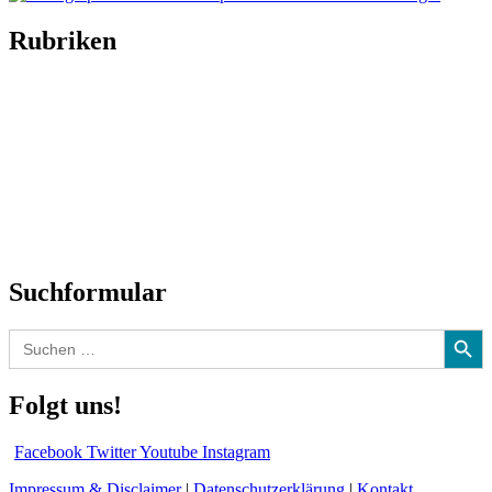
Rubriken
Titelstory
SchlagerNews
Neuerscheinungen
Interviews
Biographien
CD-Rezension
Kolumne
Audio-Interviews
und mehr…
Suchformular
Search Button
Search
for:
Folgt uns!
Facebook
Twitter
Youtube
Instagram
Impressum & Disclaimer
|
Datenschutzerklärung
|
Kontakt