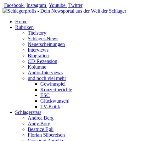
Zum
Facebook
Instagram
Youtube
Twitter
Inhalt
springen
Home
Rubriken
Titelstory
Schlager-News
Neuerscheinungen
Interviews
Biografien
CD-Rezension
Kolumne
Audio-Interviews
und noch viel mehr
Gewinnspiel
Konzertberichte
ESC
Glückwunsch!
TV-Kritik
Schlagerstars
Andrea Berg
Andy Borg
Beatrice Egli
Florian Silbereisen
Giovanni Zarrella