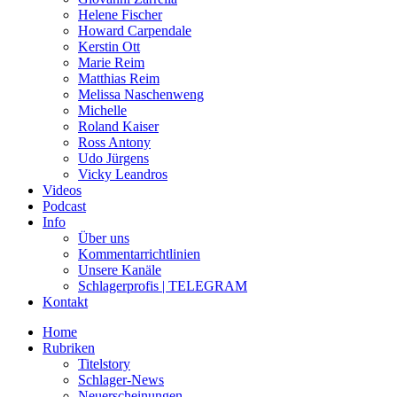
Helene Fischer
Howard Carpendale
Kerstin Ott
Marie Reim
Matthias Reim
Melissa Naschenweng
Michelle
Roland Kaiser
Ross Antony
Udo Jürgens
Vicky Leandros
Videos
Podcast
Info
Über uns
Kommentarrichtlinien
Unsere Kanäle
Schlagerprofis | TELEGRAM
Kontakt
Home
Rubriken
Titelstory
Schlager-News
Neuerscheinungen