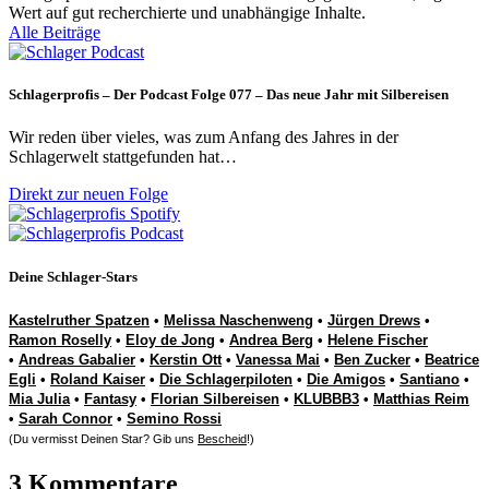
Wert auf gut recherchierte und unabhängige Inhalte.
Alle Beiträge
Schlagerprofis – Der Podcast Folge 077 – Das neue Jahr mit Silbereisen
Wir reden über vieles, was zum Anfang des Jahres in der
Schlagerwelt stattgefunden hat…
Direkt zur neuen Folge
Deine Schlager-Stars
Kastelruther Spatzen
•
Melissa Naschenweng
•
Jürgen Drews
•
Ramon Roselly
•
Eloy de Jong
•
Andrea Berg
•
Helene Fischer
•
Andreas Gabalier
•
Kerstin Ott
•
Vanessa Mai
•
Ben Zucker
•
Beatrice
Egli
•
Roland Kaiser
•
Die Schlagerpiloten
•
Die Amigos
•
Santiano
•
Mia Julia
•
Fantasy
•
Florian Silbereisen
•
KLUBBB3
•
Matthias Reim
•
Sarah Connor
•
Semino Rossi
(Du vermisst Deinen Star? Gib uns
Bescheid
!)
3 Kommentare