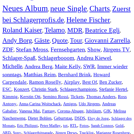
Neues Album
neue Single
Charts
Zuerst
,
,
,
bei Schlagerprofis.de
Helene Fischer
,
,
Roland Kaiser
Telamo
MDR
Beatrice Egli
,
,
,
,
Andy Borg
Gäste
Quote
Tour
Giovanni Zarrella
,
,
,
,
,
ZDF
Stefan Mross
Fernsehgarten
Show
Jürgens TV
,
,
,
,
,
Schlager-Spaß
Schlagerbooom
Andrea Kiewel
,
,
,
Michelle
Andrea Berg
Maite Kelly
SWR
Immer wieder
,
,
,
,
sonntags
Matthias Reim
Bernhard Brink
Howard
,
,
,
Carpendale
Ramon Roselly
Airplay
Best Of
Ben Zucker
,
,
,
,
,
ESC
,
Konzert
,
Christin Stark
,
Schlagerchampions
,
Stefanie Hertel
,
Kimmig
,
Kerstin Ott
,
,
,
,
Semino Rossi
Tickets
Thomas Anders
Ross
,
,
,
,
Antony
Anna-Carina Woitschack
Amigos
Udo Jürgens
Andreas
,
,
,
,
,
,
Gabalier
Vanessa Mai
Fantasy
Corona-Absage
Jubiläum
GfK
Melissa
,
,
,
,
,
Naschenweng
Dieter Bohlen
Geburtstag
DSDS
Eloy de Jong
Schlager des
,
,
,
,
,
,
,
,
Monats
Eric Philippi
Peter Maffay
tot
RTL
Fotos
Sarah Connor
Gold
,
,
,
,
,
,
ARD
Sony
Schlagerhitparade
Jürgen Drews
Tracklist
Marianne Rosenberg