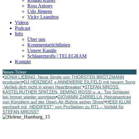
Roland Kaiser
Ross Antony
Udo Jürgens
Vicky Leandros
Videos
Podcast
Info
Über uns
Kommentarrichtlinien
Unsere Kanäle
Schlagerprofis | TELEGRAM
Kontakt
News-Ticker
•
SONIA LIEBING: Neue Single von THORSTEN BRÖTZMANN
produziert
•
DJ HERZBEAT x ANNEMERIE EILFELD mit neuem Song
„Verlieb dich nicht in einen Heartbreaker“
•
STEFAN MROSS:
KASTELRUTHER SPATZEN, SEMINO ROSSI u. a.: Top Schlager
bei Immer wieder sonntags
•
GIOVANNI ZARRELLA: Heiratsantrag
von Künstlern auf der Open-Air-Bühne seiner Show!
•
HEIDI KLUM
wechselt mit „HEIDIFEST“ von ProSieben zu RTL – Vorbild für
STEFAN MROSS?