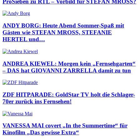
ProSieben zu RTL – Vorbild für STEFAN MROSS?
ANDY BORG: Heute Abend Sommer-Spaß mit
Gästen wie STEFAN MROSS, STEFANIE
HERTEL und…
ANDREA KIEWEL: Morgen kein „Fernsehgarten“
– DAS hat GIOVANNI ZARRELLA damit zu tun
ZDF HITPARADE: GoldStar TV holt die Schlager-
70er zurück ins Fernsehen!
VANESSA MAI covert „In the Summertime“ für
Kinofilm „Das gewisse Extra“