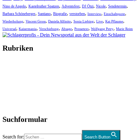
,
,
,
,
,
,
Nino de Angelo
Kastelruther Spatzen
Adventsfest
DJ Ötzi
Nicole
Sendetermin
,
,
,
,
,
,
Barbara Schöneberger
Santiano
Biografie
verstorben
Interview
Einschaltquote
,
,
,
,
,
,
Wiederholung
Vincent Gross
Daniela Alfinito
Sonia Liebing
Live
Kai Pflaume
,
,
,
,
,
,
Universal
Kaisermania
Verschiebung
Absage
Pressetext
Wolfgang Petry
Marie Reim
Rubriken
Titelstory
SchlagerNews
Neuerscheinungen
Interviews
Biographien
CD-Rezension
Kolumne
Audio-Interviews
und mehr…
Suchformular
Search for:
Search Button