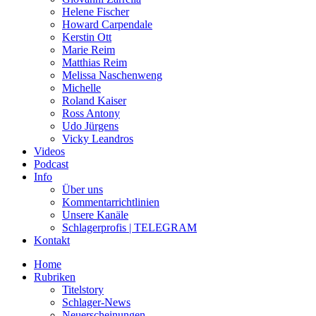
Helene Fischer
Howard Carpendale
Kerstin Ott
Marie Reim
Matthias Reim
Melissa Naschenweng
Michelle
Roland Kaiser
Ross Antony
Udo Jürgens
Vicky Leandros
Videos
Podcast
Info
Über uns
Kommentarrichtlinien
Unsere Kanäle
Schlagerprofis | TELEGRAM
Kontakt
Home
Rubriken
Titelstory
Schlager-News
Neuerscheinungen