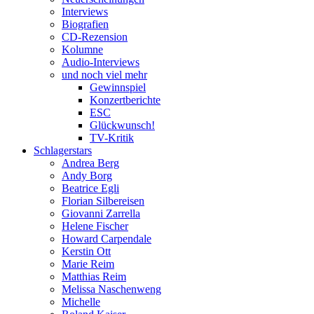
Interviews
Biografien
CD-Rezension
Kolumne
Audio-Interviews
und noch viel mehr
Gewinnspiel
Konzertberichte
ESC
Glückwunsch!
TV-Kritik
Schlagerstars
Andrea Berg
Andy Borg
Beatrice Egli
Florian Silbereisen
Giovanni Zarrella
Helene Fischer
Howard Carpendale
Kerstin Ott
Marie Reim
Matthias Reim
Melissa Naschenweng
Michelle