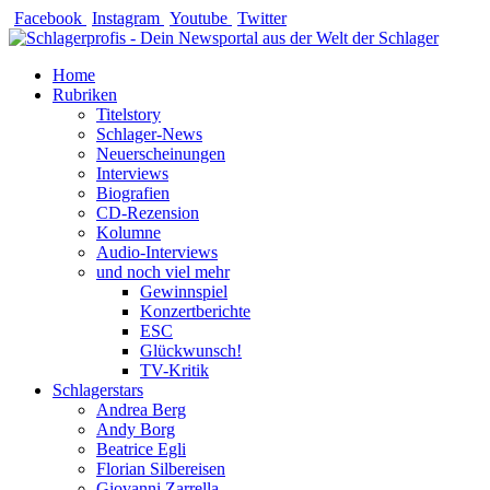
Zum
Facebook
Instagram
Youtube
Twitter
Inhalt
springen
Home
Rubriken
Titelstory
Schlager-News
Neuerscheinungen
Interviews
Biografien
CD-Rezension
Kolumne
Audio-Interviews
und noch viel mehr
Gewinnspiel
Konzertberichte
ESC
Glückwunsch!
TV-Kritik
Schlagerstars
Andrea Berg
Andy Borg
Beatrice Egli
Florian Silbereisen
Giovanni Zarrella