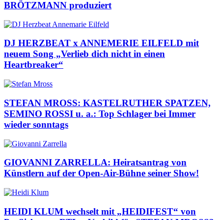
BRÖTZMANN produziert
DJ HERZBEAT x ANNEMERIE EILFELD mit
neuem Song „Verlieb dich nicht in einen
Heartbreaker“
STEFAN MROSS: KASTELRUTHER SPATZEN,
SEMINO ROSSI u. a.: Top Schlager bei Immer
wieder sonntags
GIOVANNI ZARRELLA: Heiratsantrag von
Künstlern auf der Open-Air-Bühne seiner Show!
HEIDI KLUM wechselt mit „HEIDIFEST“ von