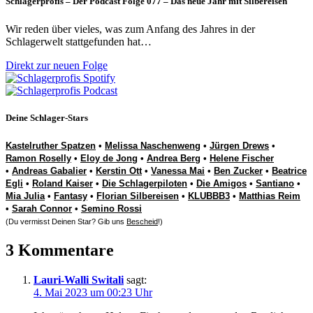
Schlagerprofis – Der Podcast Folge 077 – Das neue Jahr mit Silbereisen
Wir reden über vieles, was zum Anfang des Jahres in der
Schlagerwelt stattgefunden hat…
Direkt zur neuen Folge
Deine Schlager-Stars
Kastelruther Spatzen
•
Melissa Naschenweng
•
Jürgen Drews
•
Ramon Roselly
•
Eloy de Jong
•
Andrea Berg
•
Helene Fischer
•
Andreas Gabalier
•
Kerstin Ott
•
Vanessa Mai
•
Ben Zucker
•
Beatrice
Egli
•
Roland Kaiser
•
Die Schlagerpiloten
•
Die Amigos
•
Santiano
•
Mia Julia
•
Fantasy
•
Florian Silbereisen
•
KLUBBB3
•
Matthias Reim
•
Sarah Connor
•
Semino Rossi
(Du vermisst Deinen Star? Gib uns
Bescheid
!)
3 Kommentare
Lauri-Walli Switali
sagt:
4. Mai 2023 um 00:23 Uhr