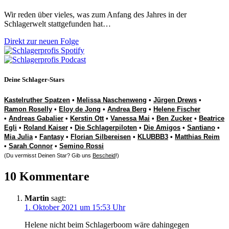
Wir reden über vieles, was zum Anfang des Jahres in der
Schlagerwelt stattgefunden hat…
Direkt zur neuen Folge
Deine Schlager-Stars
Kastelruther Spatzen
•
Melissa Naschenweng
•
Jürgen Drews
•
Ramon Roselly
•
Eloy de Jong
•
Andrea Berg
•
Helene Fischer
•
Andreas Gabalier
•
Kerstin Ott
•
Vanessa Mai
•
Ben Zucker
•
Beatrice
Egli
•
Roland Kaiser
•
Die Schlagerpiloten
•
Die Amigos
•
Santiano
•
Mia Julia
•
Fantasy
•
Florian Silbereisen
•
KLUBBB3
•
Matthias Reim
•
Sarah Connor
•
Semino Rossi
(Du vermisst Deinen Star? Gib uns
Bescheid
!)
10 Kommentare
Martin
sagt:
1. Oktober 2021 um 15:53 Uhr
Helene nicht beim Schlagerboom wäre dahingegen