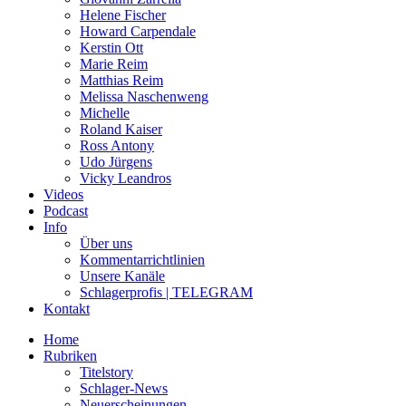
Helene Fischer
Howard Carpendale
Kerstin Ott
Marie Reim
Matthias Reim
Melissa Naschenweng
Michelle
Roland Kaiser
Ross Antony
Udo Jürgens
Vicky Leandros
Videos
Podcast
Info
Über uns
Kommentarrichtlinien
Unsere Kanäle
Schlagerprofis | TELEGRAM
Kontakt
Home
Rubriken
Titelstory
Schlager-News
Neuerscheinungen