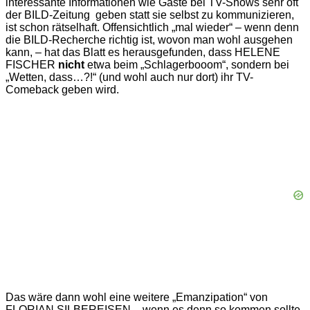
interessante Informationen wie Gäste bei TV-Shows sehr oft
der BILD-Zeitung geben statt sie selbst zu kommunizieren,
ist schon rätselhaft. Offensichtlich „mal wieder“ – wenn denn
die BILD-Recherche richtig ist, wovon man wohl ausgehen
kann, – hat das Blatt es herausgefunden, dass HELENE
FISCHER
nicht
etwa beim „Schlagerbooom“, sondern bei
„Wetten, dass…?!“ (und wohl auch nur dort)
ihr TV-
Comeback geben wird.
Das wäre dann wohl eine weitere „Emanzipation“ von
FLORIAN SILBEREISEN – wenn es denn so kommen sollte.