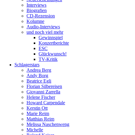
Interviews
Biografien
CD-Rezension
Kolumne
Audio-Interviews
und noch viel mehr
Gewinnspiel
Konzertberichte
ESC
Glückwunsch!
TV-Kritik
Schlagerstars
Andrea Berg
Andy Borg
Beatrice Egli
Florian Silbereisen
Giovanni Zarrella
Helene Fischer
Howard Carpendale
Kerstin Ott
Marie Reim
Matthias Reim
Melissa Naschenweng
Michelle