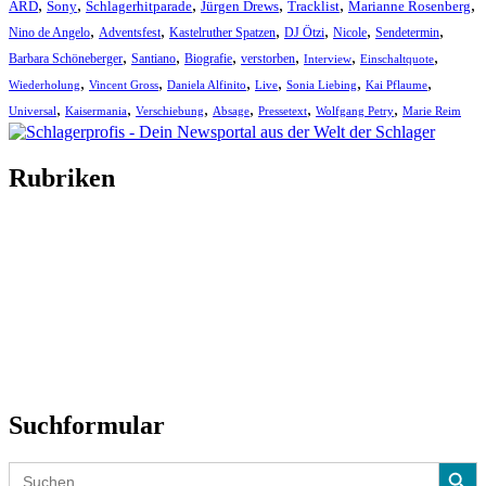
,
,
,
,
,
,
ARD
Sony
Schlagerhitparade
Jürgen Drews
Tracklist
Marianne Rosenberg
,
,
,
,
,
,
Nino de Angelo
Adventsfest
Kastelruther Spatzen
DJ Ötzi
Nicole
Sendetermin
,
,
,
,
,
,
Barbara Schöneberger
Santiano
Biografie
verstorben
Interview
Einschaltquote
,
,
,
,
,
,
Wiederholung
Vincent Gross
Daniela Alfinito
Live
Sonia Liebing
Kai Pflaume
,
,
,
,
,
,
Universal
Kaisermania
Verschiebung
Absage
Pressetext
Wolfgang Petry
Marie Reim
Rubriken
Titelstory
SchlagerNews
Neuerscheinungen
Interviews
Biographien
CD-Rezension
Kolumne
Audio-Interviews
und mehr…
Suchformular
Search Button
Search