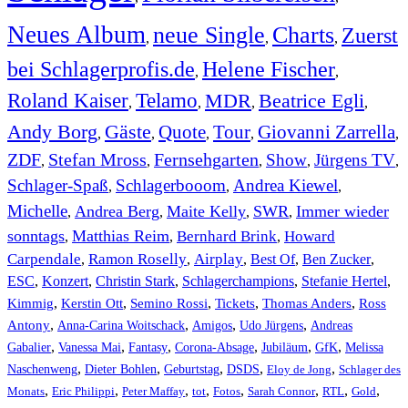
Neues Album
neue Single
Charts
Zuerst
,
,
,
bei Schlagerprofis.de
Helene Fischer
,
,
Roland Kaiser
Telamo
MDR
Beatrice Egli
,
,
,
,
Andy Borg
Gäste
Quote
Tour
Giovanni Zarrella
,
,
,
,
,
ZDF
Stefan Mross
Fernsehgarten
Show
Jürgens TV
,
,
,
,
,
Schlager-Spaß
Schlagerbooom
Andrea Kiewel
,
,
,
Michelle
Andrea Berg
Maite Kelly
SWR
Immer wieder
,
,
,
,
sonntags
Matthias Reim
Bernhard Brink
Howard
,
,
,
Carpendale
Ramon Roselly
Airplay
Best Of
Ben Zucker
,
,
,
,
,
ESC
,
Konzert
,
Christin Stark
,
Schlagerchampions
,
Stefanie Hertel
,
Kimmig
,
Kerstin Ott
,
,
,
,
Semino Rossi
Tickets
Thomas Anders
Ross
,
,
,
,
Antony
Anna-Carina Woitschack
Amigos
Udo Jürgens
Andreas
,
,
,
,
,
,
Gabalier
Vanessa Mai
Fantasy
Corona-Absage
Jubiläum
GfK
Melissa
,
,
,
,
,
Naschenweng
Dieter Bohlen
Geburtstag
DSDS
Eloy de Jong
Schlager des
,
,
,
,
,
,
,
,
Monats
Eric Philippi
Peter Maffay
tot
Fotos
Sarah Connor
RTL
Gold