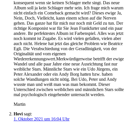
konsequent wenn sie keinen Schlager mehr singt. Das neue
Album soll ja kein Schlager mehr sein. Ich frage mich warum
nicht einfach ein Comeback gemacht wird? Dieses ewige Ja,
Nein, Doch, Vielleicht, kann einem schon auf die Nerven
gehen. Das ganze hat für mich nur noch mit Geld zu tun. Der
richtige Komponist war für Sie Jean Frankfurter und ein paar
andere. Ihr perfektestes Album ist Farbenspiel. Alles was jetzt
noch kommt ist Zugabe. Es wird vielen gefallen, vielen aber
auch nicht. Helene hat jetzt das gleiche Problem wie Beatrice
Egli. Die Verabschiedung von der Geradlinigkeit, von der
Originalität und vom eigenen
Wiedererkennungswert.Merkwürdigerweise betrifft der ewige
Wandel und alle paar Jahre eine neue Ausrichtung fast nur
weibliche Stars. Männliche Stars wie ein Udo Jürgens, ein
Peter Alexander oder ein Andy Borg hatten bzw. haben
solche Wandlungen nicht nötig. Bei Udo, Peter und Andy
wusste man und weiß man was man bekommt. Dieser
Unterschied zwischen weiblichen und männlichen Stars sollte
mal psychologisch eingehender untersucht werden.
Martin
Hovi
sagt:
1. Oktober 2021 um 16:04 Uhr