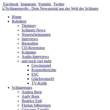
Zum
Facebook
Instagram
Youtube
Twitter
Inhalt
springen
Home
Rubriken
Titelstory
Schlager-News
Neuerscheinungen
Interviews
Biografien
CD-Rezension
Kolumne
Audio-Interviews
und noch viel mehr
Gewinnspiel
Konzertberichte
ESC
Glückwunsch!
TV-Kritik
Schlagerstars
Andrea Berg
Andy Borg
Beatrice Egli
Florian Silbereisen
Giovanni Zarrella