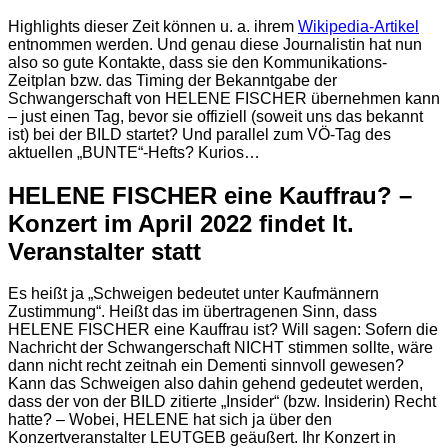
Highlights dieser Zeit können u. a. ihrem
Wikipedia-Artikel
entnommen werden. Und genau diese Journalistin hat nun
also so gute Kontakte, dass sie den Kommunikations-
Zeitplan bzw. das Timing der Bekanntgabe der
Schwangerschaft von HELENE FISCHER übernehmen kann
– just einen Tag, bevor sie offiziell (soweit uns das bekannt
ist) bei der BILD startet? Und parallel zum VÖ-Tag des
aktuellen „BUNTE“-Hefts? Kurios…
HELENE FISCHER eine Kauffrau? –
Konzert im April 2022 findet lt.
Veranstalter statt
Es heißt ja „Schweigen bedeutet unter Kaufmännern
Zustimmung“. Heißt das im übertragenen Sinn, dass
HELENE FISCHER eine Kauffrau ist? Will sagen: Sofern die
Nachricht der Schwangerschaft NICHT stimmen sollte, wäre
dann nicht recht zeitnah ein Dementi sinnvoll gewesen?
Kann das Schweigen also dahin gehend gedeutet werden,
dass der von der BILD zitierte „Insider“ (bzw. Insiderin) Recht
hatte? – Wobei, HELENE hat sich ja über den
Konzertveranstalter LEUTGEB geäußert. Ihr Konzert in