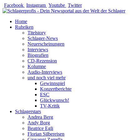
Zum
Facebook
Instagram
Youtube
Twitter
Inhalt
springen
Home
Rubriken
Titelstory
Schlager-News
Neuerscheinungen
Interviews
Biografien
CD-Rezension
Kolumne
Audio-Interviews
und noch viel mehr
Gewinnspiel
Konzertberichte
ESC
Glückwunsch!
TV-Kritik
Schlagerstars
Andrea Berg
Andy Borg
Beatrice Egli
Florian Silbereisen
Giovanni Zarrella