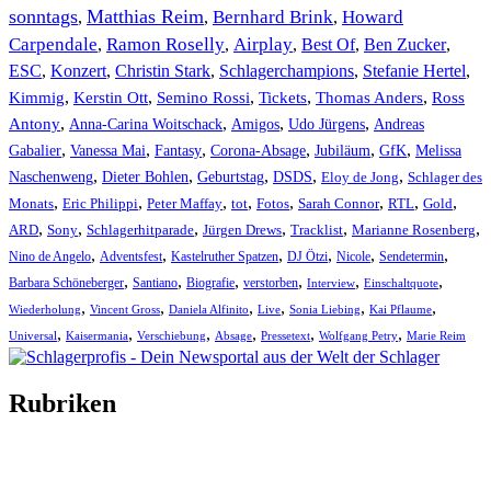
sonntags
Matthias Reim
Bernhard Brink
Howard
,
,
,
Carpendale
Ramon Roselly
Airplay
Best Of
Ben Zucker
,
,
,
,
,
ESC
,
Konzert
,
Christin Stark
,
Schlagerchampions
,
Stefanie Hertel
,
Kimmig
,
Kerstin Ott
,
,
,
,
Semino Rossi
Tickets
Thomas Anders
Ross
,
,
,
,
Antony
Anna-Carina Woitschack
Amigos
Udo Jürgens
Andreas
,
,
,
,
,
,
Gabalier
Vanessa Mai
Fantasy
Corona-Absage
Jubiläum
GfK
Melissa
,
,
,
,
,
Naschenweng
Dieter Bohlen
Geburtstag
DSDS
Eloy de Jong
Schlager des
,
,
,
,
,
,
,
,
Monats
Eric Philippi
Peter Maffay
tot
Fotos
Sarah Connor
RTL
Gold
,
,
,
,
,
,
ARD
Sony
Schlagerhitparade
Jürgen Drews
Tracklist
Marianne Rosenberg
,
,
,
,
,
,
Nino de Angelo
Adventsfest
Kastelruther Spatzen
DJ Ötzi
Nicole
Sendetermin
,
,
,
,
,
,
Barbara Schöneberger
Santiano
Biografie
verstorben
Interview
Einschaltquote
,
,
,
,
,
,
Wiederholung
Vincent Gross
Daniela Alfinito
Live
Sonia Liebing
Kai Pflaume
,
,
,
,
,
,
Universal
Kaisermania
Verschiebung
Absage
Pressetext
Wolfgang Petry
Marie Reim
Rubriken
Titelstory
SchlagerNews
Neuerscheinungen