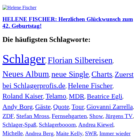
HELENE FISCHER: Herzlichen Glückwunsch zum
42. Geburtstag!
Die häufigsten Schlagworte:
Schlager
Florian Silbereisen
,
,
Neues Album
neue Single
Charts
Zuerst
,
,
,
bei Schlagerprofis.de
Helene Fischer
,
,
Roland Kaiser
Telamo
MDR
Beatrice Egli
,
,
,
,
Andy Borg
Gäste
Quote
Tour
Giovanni Zarrella
,
,
,
,
,
ZDF
Stefan Mross
Fernsehgarten
Show
Jürgens TV
,
,
,
,
,
Schlager-Spaß
Schlagerbooom
Andrea Kiewel
,
,
,
Michelle
Andrea Berg
Maite Kelly
SWR
Immer wieder
,
,
,
,