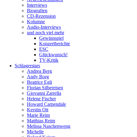
Interviews
Biografien
CD-Rezension
Kolumne
Audio-Interviews
und noch viel mehr
Gewinnspiel
Konzertberichte
ESC
Glückwunsch!
TV-Kritik
Schlagerstars
Andrea Berg
Andy Borg
Beatrice Egli
Florian Silbereisen
Giovanni Zarrella
Helene Fischer
Howard Carpendale
Kerstin Ott
Marie Reim
Matthias Reim
Melissa Naschenweng
Michelle