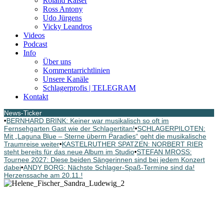
Roland Kaiser
Ross Antony
Udo Jürgens
Vicky Leandros
Videos
Podcast
Info
Über uns
Kommentarrichtlinien
Unsere Kanäle
Schlagerprofis | TELEGRAM
Kontakt
News-Ticker
•
BERNHARD BRINK: Keiner war musikalisch so oft im
Fernsehgarten Gast wie der Schlagertitan!
•
SCHLAGERPILOTEN:
Mit „Laguna Blue – Sterne überm Paradies“ geht die musikalische
Traumreise weiter
•
KASTELRUTHER SPATZEN: NORBERT RIER
steht bereits für das neue Album im Studio
•
STEFAN MROSS:
Tournee 2027: Diese beiden Sängerinnen sind bei jedem Konzert
dabei
•
ANDY BORG: Nächste Schlager-Spaß-Termine sind da!
Herzenssache am 20.11.!