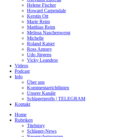
Helene Fischer
Howard Carpendale
Kerstin Ott
Marie Reim
Matthias Reim
Melissa Naschenweng
Michelle
Roland Kaiser
Ross Antony
Udo Jürgens
Vicky Leandros
Videos
Podcast
Info
Über uns
Kommentarrichtlinien
Unsere Kanäle
Schlagerprofis | TELEGRAM
Kontakt
Home
Rubriken
Titelstory
Schlager-News
Neuerscheinungen