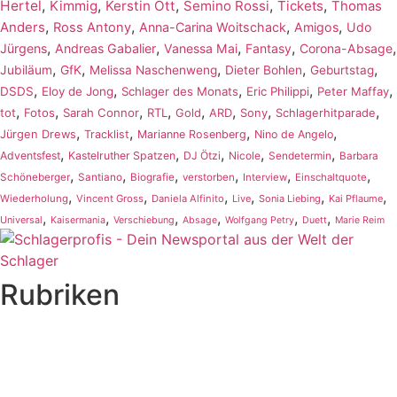
,
,
,
,
,
Hertel
Kimmig
Kerstin Ott
Semino Rossi
Tickets
Thomas
,
,
,
,
Anders
Ross Antony
Anna-Carina Woitschack
Amigos
Udo
,
,
,
,
,
Jürgens
Andreas Gabalier
Vanessa Mai
Fantasy
Corona-Absage
,
,
,
,
,
Jubiläum
GfK
Melissa Naschenweng
Dieter Bohlen
Geburtstag
,
,
,
,
,
DSDS
Eloy de Jong
Schlager des Monats
Eric Philippi
Peter Maffay
,
,
,
,
,
,
,
,
tot
Fotos
Sarah Connor
RTL
Gold
ARD
Sony
Schlagerhitparade
,
,
,
,
Jürgen Drews
Tracklist
Marianne Rosenberg
Nino de Angelo
,
,
,
,
,
Adventsfest
Kastelruther Spatzen
DJ Ötzi
Nicole
Sendetermin
Barbara
,
,
,
,
,
,
Schöneberger
Santiano
Biografie
verstorben
Interview
Einschaltquote
,
,
,
,
,
,
Wiederholung
Vincent Gross
Daniela Alfinito
Live
Sonia Liebing
Kai Pflaume
,
,
,
,
,
,
Universal
Kaisermania
Verschiebung
Absage
Wolfgang Petry
Duett
Marie Reim
Rubriken
Titelstory
SchlagerNews
Neuerscheinungen