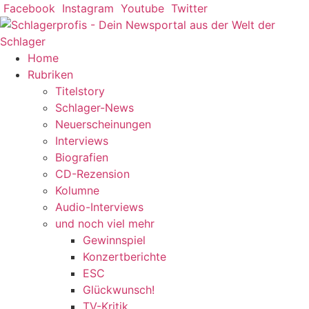
Zum
Facebook
Instagram
Youtube
Twitter
Inhalt
springen
Home
Rubriken
Titelstory
Schlager-News
Neuerscheinungen
Interviews
Biografien
CD-Rezension
Kolumne
Audio-Interviews
und noch viel mehr
Gewinnspiel
Konzertberichte
ESC
Glückwunsch!
TV-Kritik