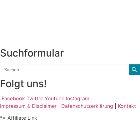
Interviews
Biographien
CD-Rezension
Kolumne
Audio-Interviews
und mehr…
Suchformular
Sear
Search
for:
Folgt uns!
Facebook
Twitter
Youtube
Instagram
Impressum & Disclaimer
|
Datenschutzerklärung
|
Kontakt
*= Affiliate Link