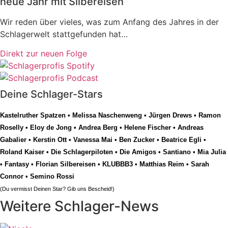
neue Jahr mit Silbereisen
Wir reden über vieles, was zum Anfang des Jahres in der
Schlagerwelt stattgefunden hat…
Direkt zur neuen Folge
Deine Schlager-Stars
Kastelruther Spatzen
•
Melissa Naschenweng
•
Jürgen Drews
•
Ramon
Roselly
•
Eloy de Jong
•
Andrea Berg
•
Helene Fischer
•
Andreas
Gabalier
•
Kerstin Ott
•
Vanessa Mai
•
Ben Zucker
•
Beatrice Egli
•
Roland Kaiser
•
Die Schlagerpiloten
•
Die Amigos
•
Santiano
•
Mia Julia
•
Fantasy
•
Florian Silbereisen
•
KLUBBB3
•
Matthias Reim
•
Sarah
Connor
•
Semino Rossi
(Du vermisst Deinen Star? Gib uns
Bescheid
!)
Weitere Schlager-News