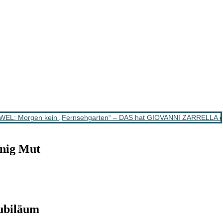
EL: Morgen kein „Fernsehgarten“ – DAS hat GIOVANNI ZARRELLA da
nig Mut
ubiläum