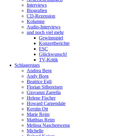
Interviews
Biografien
CD-Rezension
Kolumne
Audio-Interviews
und noch viel mehr
Gewinnspiel
Konzertberichte
ESC
Glückwunsch!
TV-Kritik
Schlagerstars
Andrea Berg
Andy Borg
Beatrice Egli
Florian Silbereisen
Giovanni Zarrella
Helene Fischer
Howard Carpendale
Kerstin Ott
Marie Reim
Matthias Reim
Melissa Naschenweng
Michelle