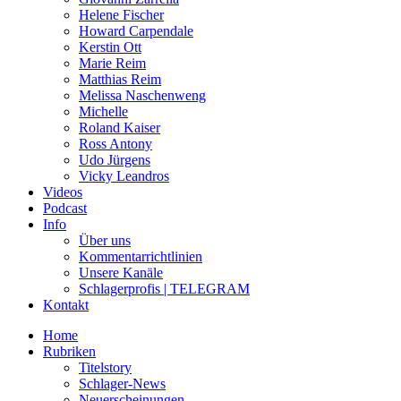
Helene Fischer
Howard Carpendale
Kerstin Ott
Marie Reim
Matthias Reim
Melissa Naschenweng
Michelle
Roland Kaiser
Ross Antony
Udo Jürgens
Vicky Leandros
Videos
Podcast
Info
Über uns
Kommentarrichtlinien
Unsere Kanäle
Schlagerprofis | TELEGRAM
Kontakt
Home
Rubriken
Titelstory
Schlager-News
Neuerscheinungen