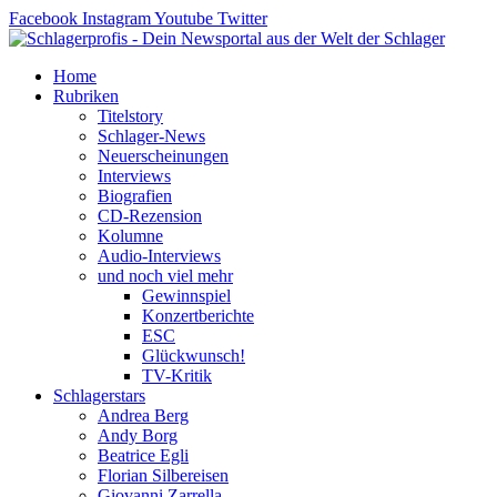
Zum
Facebook
Instagram
Youtube
Twitter
Inhalt
springen
Home
Rubriken
Titelstory
Schlager-News
Neuerscheinungen
Interviews
Biografien
CD-Rezension
Kolumne
Audio-Interviews
und noch viel mehr
Gewinnspiel
Konzertberichte
ESC
Glückwunsch!
TV-Kritik
Schlagerstars
Andrea Berg
Andy Borg
Beatrice Egli
Florian Silbereisen
Giovanni Zarrella