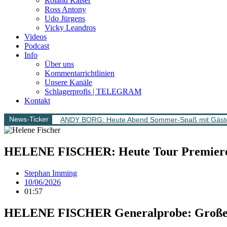
Roland Kaiser
Ross Antony
Udo Jürgens
Vicky Leandros
Videos
Podcast
Info
Über uns
Kommentarrichtlinien
Unsere Kanäle
Schlagerprofis | TELEGRAM
Kontakt
News-Ticker
ANDY BORG: Heute Abend Sommer-Spaß mit Gäs
HELENE FISCHER: Heute Tour Premiere. 
Stephan Imming
10/06/2026
01:57
HELENE FISCHER Generalprobe: Große Sh