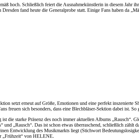
mäß hoch. Schließlich feiert die Ausnahmekünstlerin in diesem Jahr ihr
In Dresden fand heute die Generalprobe statt. Einige Fans haben da „Mä
tion setzt erneut auf Größe, Emotionen und eine perfekt inszenierte S
ns freuen sich besonders, dass eine Blechbläser-Sektion dabei ist. So ge
ig ist die starke Präsenz des noch immer aktuellen Albums „Rausch“. Gle
s“ und „Rausch“. Das ist schon etwas überraschend, schließlich zählt 
einen Entwicklung des Musikmarkts liegt (Stichwort Bedeutungslosigkei
der „Frühzeit“ von HELENE.