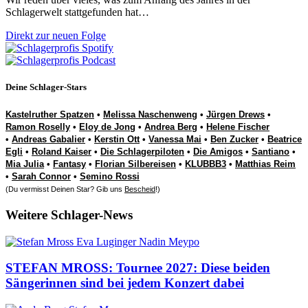
Schlagerwelt stattgefunden hat…
Direkt zur neuen Folge
Deine Schlager-Stars
Kastelruther Spatzen
•
Melissa Naschenweng
•
Jürgen Drews
•
Ramon Roselly
•
Eloy de Jong
•
Andrea Berg
•
Helene Fischer
•
Andreas Gabalier
•
Kerstin Ott
•
Vanessa Mai
•
Ben Zucker
•
Beatrice
Egli
•
Roland Kaiser
•
Die Schlagerpiloten
•
Die Amigos
•
Santiano
•
Mia Julia
•
Fantasy
•
Florian Silbereisen
•
KLUBBB3
•
Matthias Reim
•
Sarah Connor
•
Semino Rossi
(Du vermisst Deinen Star? Gib uns
Bescheid
!)
Weitere Schlager-News
STEFAN MROSS: Tournee 2027: Diese beiden
Sängerinnen sind bei jedem Konzert dabei