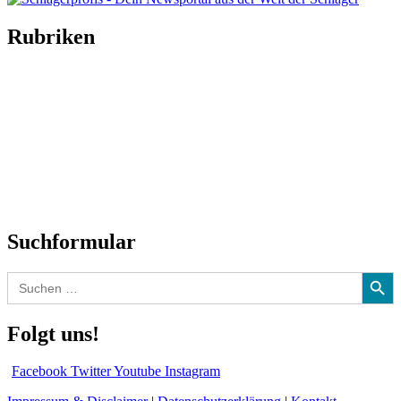
Rubriken
Titelstory
SchlagerNews
Neuerscheinungen
Interviews
Biographien
CD-Rezension
Kolumne
Audio-Interviews
und mehr…
Suchformular
Search Button
Search
for:
Folgt uns!
Facebook
Twitter
Youtube
Instagram