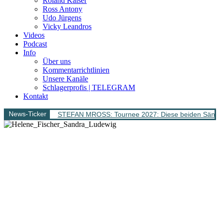
Roland Kaiser
Ross Antony
Udo Jürgens
Vicky Leandros
Videos
Podcast
Info
Über uns
Kommentarrichtlinien
Unsere Kanäle
Schlagerprofis | TELEGRAM
Kontakt
News-Ticker
STEFAN MROSS: Tournee 2027: Diese beiden Sänge