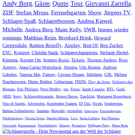
Andy Borg
Gäste
Quote
Tour
Giovanni Zarrella
,
,
,
,
,
ZDF
Stefan Mross
Fernsehgarten
Show
Jürgens TV
,
,
,
,
,
Schlager-Spaß
Schlagerbooom
Andrea Kiewel
,
,
,
Michelle
Andrea Berg
Maite Kelly
SWR
Immer wieder
,
,
,
,
sonntags
Matthias Reim
Bernhard Brink
Howard
,
,
,
Carpendale
Ramon Roselly
Airplay
Best Of
Ben Zucker
,
,
,
,
,
ESC
,
Konzert
,
Christin Stark
,
Schlagerchampions
,
Stefanie Hertel
,
Kimmig
,
Kerstin Ott
,
,
,
,
Semino Rossi
Tickets
Thomas Anders
Ross
,
,
,
,
Antony
Anna-Carina Woitschack
Amigos
Udo Jürgens
Andreas
,
,
,
,
,
,
Gabalier
Vanessa Mai
Fantasy
Corona-Absage
Jubiläum
GfK
Melissa
,
,
,
,
,
Naschenweng
Dieter Bohlen
Geburtstag
DSDS
Eloy de Jong
Schlager des
,
,
,
,
,
,
,
,
Monats
Eric Philippi
Peter Maffay
tot
Fotos
Sarah Connor
RTL
Gold
,
,
,
,
,
,
ARD
Sony
Schlagerhitparade
Jürgen Drews
Tracklist
Marianne Rosenberg
,
,
,
,
,
,
Nino de Angelo
Adventsfest
Kastelruther Spatzen
DJ Ötzi
Nicole
Sendetermin
,
,
,
,
,
,
Barbara Schöneberger
Santiano
Biografie
verstorben
Interview
Einschaltquote
,
,
,
,
,
,
Wiederholung
Vincent Gross
Daniela Alfinito
Live
Sonia Liebing
Kai Pflaume
,
,
,
,
,
,
Universal
Kaisermania
Verschiebung
Absage
Pressetext
Wolfgang Petry
Marie Reim