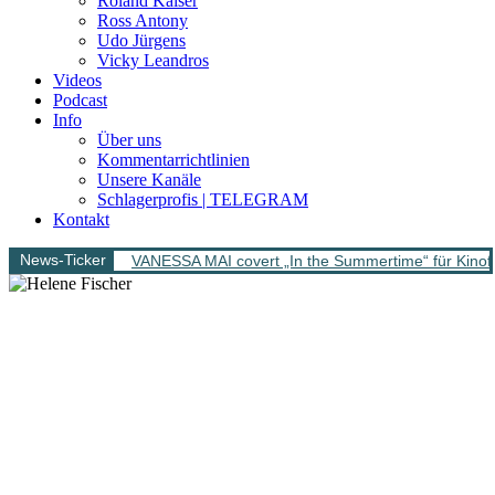
Roland Kaiser
Ross Antony
Udo Jürgens
Vicky Leandros
Videos
Podcast
Info
Über uns
Kommentarrichtlinien
Unsere Kanäle
Schlagerprofis | TELEGRAM
Kontakt
News-Ticker
VANESSA MAI covert „In the Summertime“ für Kinofi