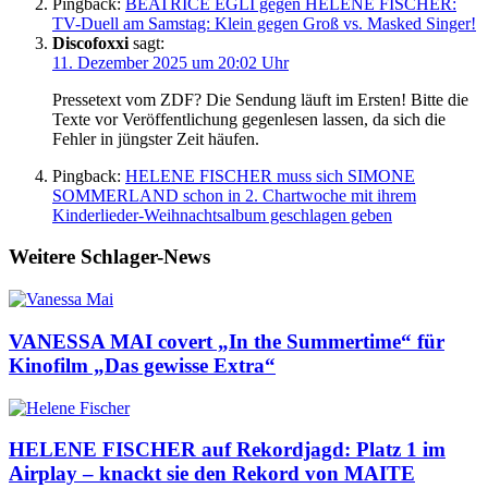
Pingback:
BEATRICE EGLI gegen HELENE FISCHER:
TV-Duell am Samstag: Klein gegen Groß vs. Masked Singer!
Discofoxxi
sagt:
11. Dezember 2025 um 20:02 Uhr
Pressetext vom ZDF? Die Sendung läuft im Ersten! Bitte die
Texte vor Veröffentlichung gegenlesen lassen, da sich die
Fehler in jüngster Zeit häufen.
Pingback:
HELENE FISCHER muss sich SIMONE
SOMMERLAND schon in 2. Chartwoche mit ihrem
Kinderlieder-Weihnachtsalbum geschlagen geben
Weitere Schlager-News
VANESSA MAI covert „In the Summertime“ für
Kinofilm „Das gewisse Extra“
HELENE FISCHER auf Rekordjagd: Platz 1 im
Airplay – knackt sie den Rekord von MAITE