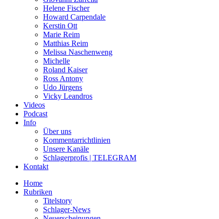
Helene Fischer
Howard Carpendale
Kerstin Ott
Marie Reim
Matthias Reim
Melissa Naschenweng
Michelle
Roland Kaiser
Ross Antony
Udo Jürgens
Vicky Leandros
Videos
Podcast
Info
Über uns
Kommentarrichtlinien
Unsere Kanäle
Schlagerprofis | TELEGRAM
Kontakt
Home
Rubriken
Titelstory
Schlager-News
Neuerscheinungen