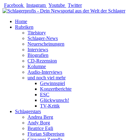
Zum
Facebook
Instagram
Youtube
Twitter
Inhalt
springen
Home
Rubriken
Titelstory
Schlager-News
Neuerscheinungen
Interviews
Biografien
CD-Rezension
Kolumne
Audio-Interviews
und noch viel mehr
Gewinnspiel
Konzertberichte
ESC
Glückwunsch!
TV-Kritik
Schlagerstars
Andrea Berg
Andy Borg
Beatrice Egli
Florian Silbereisen
Giovanni Zarrella