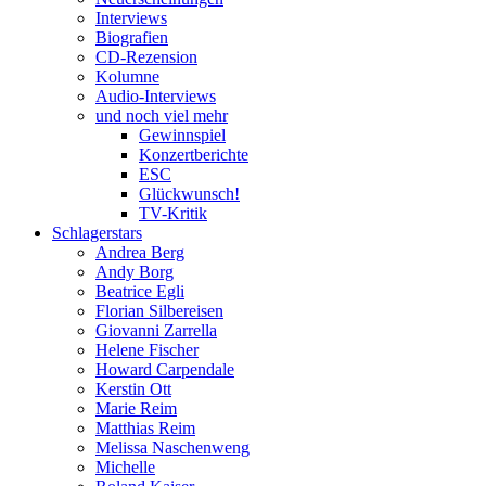
Interviews
Biografien
CD-Rezension
Kolumne
Audio-Interviews
und noch viel mehr
Gewinnspiel
Konzertberichte
ESC
Glückwunsch!
TV-Kritik
Schlagerstars
Andrea Berg
Andy Borg
Beatrice Egli
Florian Silbereisen
Giovanni Zarrella
Helene Fischer
Howard Carpendale
Kerstin Ott
Marie Reim
Matthias Reim
Melissa Naschenweng
Michelle