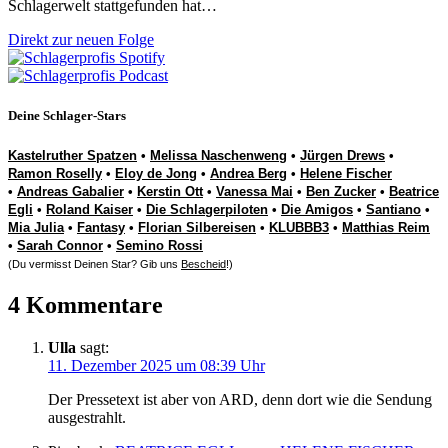
Schlagerwelt stattgefunden hat…
Direkt zur neuen Folge
Deine Schlager-Stars
Kastelruther Spatzen
•
Melissa Naschenweng
•
Jürgen Drews
•
Ramon Roselly
•
Eloy de Jong
•
Andrea Berg
•
Helene Fischer
•
Andreas Gabalier
•
Kerstin Ott
•
Vanessa Mai
•
Ben Zucker
•
Beatrice
Egli
•
Roland Kaiser
•
Die Schlagerpiloten
•
Die Amigos
•
Santiano
•
Mia Julia
•
Fantasy
•
Florian Silbereisen
•
KLUBBB3
•
Matthias Reim
•
Sarah Connor
•
Semino Rossi
(Du vermisst Deinen Star? Gib uns
Bescheid
!)
4 Kommentare
Ulla
sagt:
11. Dezember 2025 um 08:39 Uhr
Der Pressetext ist aber von ARD, denn dort wie die Sendung
ausgestrahlt.