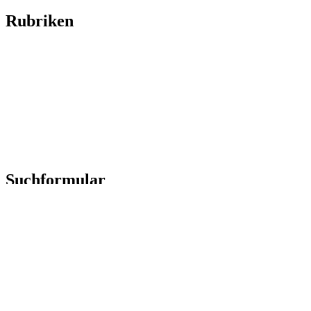
Rubriken
Titelstory
SchlagerNews
Neuerscheinungen
Interviews
Biographien
CD-Rezension
Kolumne
Audio-Interviews
und mehr…
Suchformular
Search Button
Search
for:
Folgt uns!
Facebook
Twitter
Youtube
Instagram
Impressum & Disclaimer
|
Datenschutzerklärung
|
Kontakt