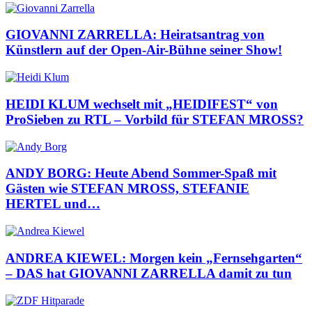
GIOVANNI ZARRELLA: Heiratsantrag von
Künstlern auf der Open-Air-Bühne seiner Show!
HEIDI KLUM wechselt mit „HEIDIFEST“ von
ProSieben zu RTL – Vorbild für STEFAN MROSS?
ANDY BORG: Heute Abend Sommer-Spaß mit
Gästen wie STEFAN MROSS, STEFANIE
HERTEL und…
ANDREA KIEWEL: Morgen kein „Fernsehgarten“
– DAS hat GIOVANNI ZARRELLA damit zu tun