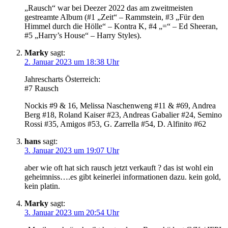
„Rausch“ war bei Deezer 2022 das am zweitmeisten
gestreamte Album (#1 „Zeit“ – Rammstein, #3 „Für den
Himmel durch die Hölle“ – Kontra K, #4 „=“ – Ed Sheeran,
#5 „Harry’s House“ – Harry Styles).
Marky
sagt:
2. Januar 2023 um 18:38 Uhr
Jahrescharts Österreich:
#7 Rausch
Nockis #9 & 16, Melissa Naschenweng #11 & #69, Andrea
Berg #18, Roland Kaiser #23, Andreas Gabalier #24, Semino
Rossi #35, Amigos #53, G. Zarrella #54, D. Alfinito #62
hans
sagt:
3. Januar 2023 um 19:07 Uhr
aber wie oft hat sich rausch jetzt verkauft ? das ist wohl ein
geheimniss….es gibt keinerlei informationen dazu. kein gold,
kein platin.
Marky
sagt:
3. Januar 2023 um 20:54 Uhr