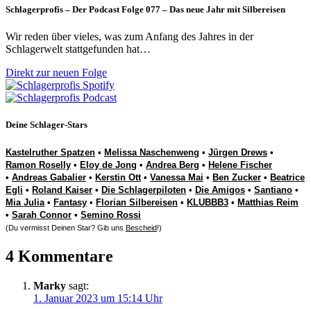
Schlagerprofis – Der Podcast Folge 077 – Das neue Jahr mit Silbereisen
Wir reden über vieles, was zum Anfang des Jahres in der
Schlagerwelt stattgefunden hat…
Direkt zur neuen Folge
Deine Schlager-Stars
Kastelruther Spatzen
•
Melissa Naschenweng
•
Jürgen Drews
•
Ramon Roselly
•
Eloy de Jong
•
Andrea Berg
•
Helene Fischer
•
Andreas Gabalier
•
Kerstin Ott
•
Vanessa Mai
•
Ben Zucker
•
Beatrice
Egli
•
Roland Kaiser
•
Die Schlagerpiloten
•
Die Amigos
•
Santiano
•
Mia Julia
•
Fantasy
•
Florian Silbereisen
•
KLUBBB3
•
Matthias Reim
•
Sarah Connor
•
Semino Rossi
(Du vermisst Deinen Star? Gib uns
Bescheid
!)
4 Kommentare
Marky
sagt:
1. Januar 2023 um 15:14 Uhr