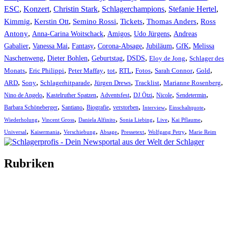
ESC
,
Konzert
,
Christin Stark
,
Schlagerchampions
,
Stefanie Hertel
,
Kimmig
,
Kerstin Ott
,
,
,
,
Semino Rossi
Tickets
Thomas Anders
Ross
,
,
,
,
Antony
Anna-Carina Woitschack
Amigos
Udo Jürgens
Andreas
,
,
,
,
,
,
Gabalier
Vanessa Mai
Fantasy
Corona-Absage
Jubiläum
GfK
Melissa
,
,
,
,
,
Naschenweng
Dieter Bohlen
Geburtstag
DSDS
Eloy de Jong
Schlager des
,
,
,
,
,
,
,
,
Monats
Eric Philippi
Peter Maffay
tot
RTL
Fotos
Sarah Connor
Gold
,
,
,
,
,
,
ARD
Sony
Schlagerhitparade
Jürgen Drews
Tracklist
Marianne Rosenberg
,
,
,
,
,
,
Nino de Angelo
Kastelruther Spatzen
Adventsfest
DJ Ötzi
Nicole
Sendetermin
,
,
,
,
,
,
Barbara Schöneberger
Santiano
Biografie
verstorben
Interview
Einschaltquote
,
,
,
,
,
,
Wiederholung
Vincent Gross
Daniela Alfinito
Sonia Liebing
Live
Kai Pflaume
,
,
,
,
,
,
Universal
Kaisermania
Verschiebung
Absage
Pressetext
Wolfgang Petry
Marie Reim
Rubriken
Titelstory
SchlagerNews
Neuerscheinungen
Interviews
Biographien