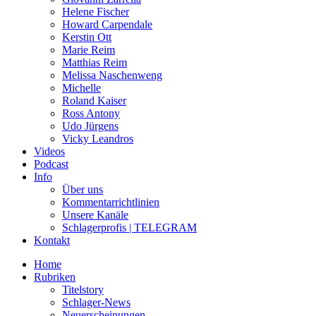
Helene Fischer
Howard Carpendale
Kerstin Ott
Marie Reim
Matthias Reim
Melissa Naschenweng
Michelle
Roland Kaiser
Ross Antony
Udo Jürgens
Vicky Leandros
Videos
Podcast
Info
Über uns
Kommentarrichtlinien
Unsere Kanäle
Schlagerprofis | TELEGRAM
Kontakt
Home
Rubriken
Titelstory
Schlager-News
Neuerscheinungen