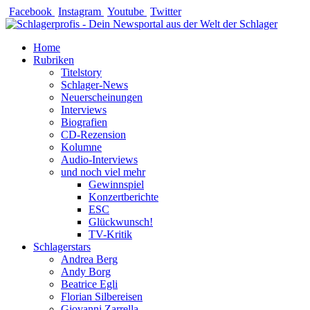
Zum
Facebook
Instagram
Youtube
Twitter
Inhalt
springen
Home
Rubriken
Titelstory
Schlager-News
Neuerscheinungen
Interviews
Biografien
CD-Rezension
Kolumne
Audio-Interviews
und noch viel mehr
Gewinnspiel
Konzertberichte
ESC
Glückwunsch!
TV-Kritik
Schlagerstars
Andrea Berg
Andy Borg
Beatrice Egli
Florian Silbereisen
Giovanni Zarrella