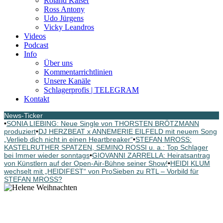
Roland Kaiser
Ross Antony
Udo Jürgens
Vicky Leandros
Videos
Podcast
Info
Über uns
Kommentarrichtlinien
Unsere Kanäle
Schlagerprofis | TELEGRAM
Kontakt
News-Ticker
•
SONIA LIEBING: Neue Single von THORSTEN BRÖTZMANN
produziert
•
DJ HERZBEAT x ANNEMERIE EILFELD mit neuem Song
„Verlieb dich nicht in einen Heartbreaker“
•
STEFAN MROSS:
KASTELRUTHER SPATZEN, SEMINO ROSSI u. a.: Top Schlager
bei Immer wieder sonntags
•
GIOVANNI ZARRELLA: Heiratsantrag
von Künstlern auf der Open-Air-Bühne seiner Show!
•
HEIDI KLUM
wechselt mit „HEIDIFEST“ von ProSieben zu RTL – Vorbild für
STEFAN MROSS?