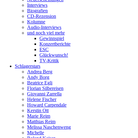
Interviews
Biografien
CD-Rezension
Kolumne
Audio-Interviews
und noch viel mehr
Gewinnspiel
Konzertberichte
ESC
Glückwunsch!
TV-Kritik
Schlagerstars
Andrea Berg
Andy Borg
Beatrice Egli
Florian Silbereisen
Giovanni Zarrella
Helene Fischer
Howard Carpendale
Kerstin Ott
Marie Reim
Matthias Reim
Melissa Naschenweng
Michelle