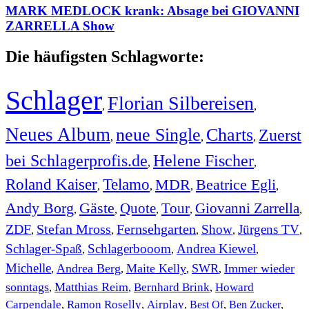
MARK MEDLOCK krank: Absage bei GIOVANNI
ZARRELLA Show
Die häufigsten Schlagworte:
Schlager
Florian Silbereisen
,
,
Neues Album
neue Single
Charts
Zuerst
,
,
,
bei Schlagerprofis.de
Helene Fischer
,
,
Roland Kaiser
Telamo
MDR
Beatrice Egli
,
,
,
,
Andy Borg
Gäste
Quote
Tour
Giovanni Zarrella
,
,
,
,
,
ZDF
Stefan Mross
Fernsehgarten
Show
Jürgens TV
,
,
,
,
,
Schlager-Spaß
Schlagerbooom
Andrea Kiewel
,
,
,
Michelle
Andrea Berg
Maite Kelly
SWR
Immer wieder
,
,
,
,
sonntags
Matthias Reim
Bernhard Brink
Howard
,
,
,
Carpendale
Ramon Roselly
Airplay
Best Of
Ben Zucker
,
,
,
,
,